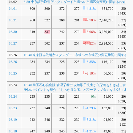
04/02
8:50 東京証券取引所スタンダード市場への市場区分変更に関するお知らせ
ツを紹介
「しっかり
04/01
300
300
272
277
-4.81%
354,700
35億
栄養、パワ
8443万
ーアップ
03/31
268
322
268
291
+7.78%
2,640,200
37億
食」を
6559万
４/22（水）
配信
03/30
249
337
242
270
+5.06%
3,050,000
34億
4月 21, 2026
9385万
15:30 ミー
AA
03/27
237
302
237
257
+14.22%
2,924,500
33億
ルタイム商
2563万
品価格 一部
改定のお知
03/26
16:30 東京証券取引所スタンダード市場への市場区分変更承認に関するお
らせ
03/26
234
234
225
225
-3.85%
116,100
29億
4月 10, 2026
1154万
15:30 クロ
AB
03/25
232
237
230
234
+2.18%
56,500
30億
ーバーホス
ピタル 天神
2800万
尊範先生が
03/24
15:30 埼玉石心会病院 管理栄養士 安達順子先生が低栄養を引き起こす「
タンパク
予防のポイントを紹介 「しっかり栄養、パワーアップ食」を３/25（水）
質・HMBで
筋肉を守る
03/24
235
235
228
229
0%
51,000
29億
食事のポイ
6330万
ントを紹介
03/23
237
240
226
229
-1.29%
132,800
29億
Webメディ
6330万
ア「パワー
アップ！食
03/19
242
246
232
232
-5.31%
94,900
30億
と健康」を
212万
４/８（水）
03/18
247
249
245
245
-1.21%
43,600
31億
配信