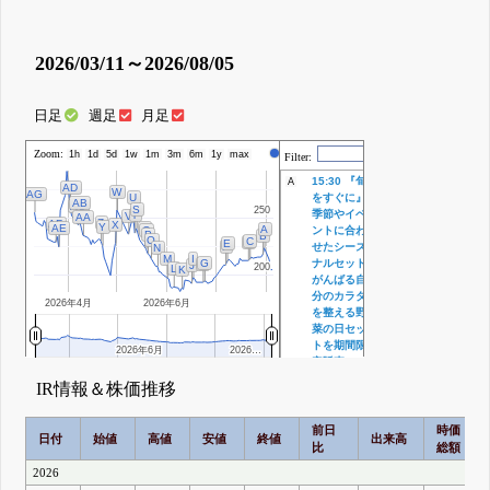
2026/03/11～2026/08/05
日足
週足
月足
Zoom:
株価
1h
1d
5d
1w
1m
3m
6m
1y
max
Filter:
15:30 『旬
A
AD
W
AG
U
をすぐに』
AB
AC
S
250
250
季節やイベ
T
V
AA
Z
AF
X
Y
AE
R
A
ントに合わ
Q
P
B
O
C
D
E
F
せたシーズ
N
M
I
G
ナルセット
H
J
200
200
L
K
がんばる自
分のカラダ
2026年4月
2026年6月
を整える野
菜の日セッ
トを期間限
2026年6月
2026年6月
2026…
2026…
定販売
15:30 2027
IR情報＆株価推移
年3月期第1
四半期決算
説明資料
前日
時価
日付
始値
高値
安値
終値
出来高
15:30 2027
比
総額
年3月期第1
2026
四半期決算