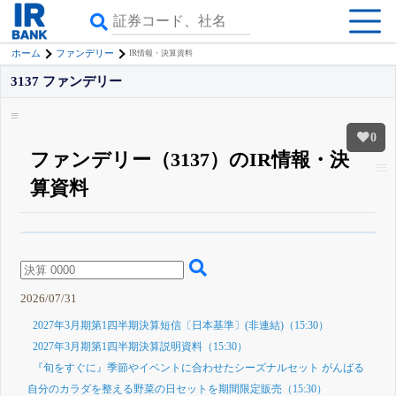
ホーム
ファンデリー
IR情報・決算資料
3137 ファンデリー
0
ファンデリー（3137）のIR情報・決
算資料
β版IRBANKでは、
8月24日まで完全無料
四半期業績・決算の進捗
がさらに
詳しく見られる
無料でβ版をはじめる
登録すると永久30%OFFと米株版の先行利用も付きます
2026/07/31
2027年3月期第1四半期決算短信〔日本基準〕(非連結)（15:30）
2027年3月期第1四半期決算説明資料（15:30）
『旬をすぐに』季節やイベントに合わせたシーズナルセット がんばる
自分のカラダを整える野菜の日セットを期間限定販売（15:30）