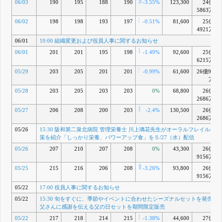
06/03
190
195
188
190
-3.55%
123,300
24億
をすぐに」
5863万
販売店舗に
関するお知
06/02
198
198
193
197
-0.51%
81,600
25億
らせ
4921万
6月 05, 2026
06/01
10:00 組織変更および役員人事に関するお知らせ
10:00 組織
M
変更および
06/01
201
201
195
198
-1.49%
92,600
25億
役員人事に
6215万
関するお知
05/29
203
205
201
201
-0.99%
61,600
26億98
らせ
万
6月 01, 2026
05/28
203
205
203
203
15:30 阪和
0%
68,800
26億
N
第二泉北病
2686万
院 管理栄養
05/27
206
208
200
203
-2.4%
130,500
26億
士 川上璃花
2686万
先生がオー
ラルフレイ
05/26
15:30 阪和第二泉北病院 管理栄養士 川上璃花先生がオーラルフレイルの
ルの予防と
策を紹介「しっかり栄養、パワーアップ食」を５/27（水）配信
対策を紹介
05/26
207
210
207
208
0%
43,300
26億
「しっかり
9156万
栄養、パワ
ーアップ
05/25
215
216
206
208
-3.26%
93,800
26億
食」を
9156万
５/27（水）
05/22
17:00 役員人事に関するお知らせ
配信
5月 26, 2026
05/22
15:30 旬をすぐに、季節やイベントに合わせたシーズナルセットを発売開始
15:30 旬を
O
父さんに感謝を伝える父の日セットを期間限定販売
すぐに、季
05/22
217
218
214
215
-1.38%
44,600
27億
節やイベン