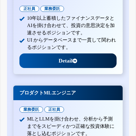
正社員
業務委託
10年以上蓄積したファイナンスデータと
AIを掛け合わせて、投資の意思決定を加
速させるポジションです。
UI からデータベースまで一貫して関われ
るポジションです。
Detail
プロダクトMLエンジニア
業務委託
正社員
MLとLLMを掛け合わせ、分析から予測
までをスピーディかつ正確な投資体験に
落とし込むポジションです。