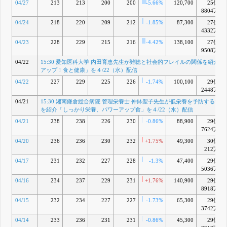
04/27
213
213
200
200
-5.66%
120,700
25億
５/13（水）
8804万
配信
5月 12, 2026
04/24
218
220
209
212
-1.85%
87,300
27億
15:30 株式
U
4332万
の立会外分
04/23
228
229
215
216
-4.42%
138,100
27億
売に関する
9508万
お知らせ
5月 11, 2026
04/22
15:30 愛知医科大学 内田育恵先生が難聴と社会的フレイルの関係を紹介「
アップ！食と健康」を４/22（水）配信
15:30 「旬
V
をすぐに」
04/22
227
229
225
226
-1.74%
100,100
29億
販売店舗に
2448万
関するお知
らせ
04/21
15:30 湘南鎌倉総合病院 管理栄養士 仲鉢聖子先生が低栄養を予防する食
を紹介「しっかり栄養、パワーアップ食」を４/22（水）配信
5月 08, 2026
15:30 「旬
W
04/21
238
238
226
230
-0.86%
88,900
29億
をすぐに」
7624万
販売店舗に
04/20
236
236
230
232
+1.75%
49,300
30億
関するお知
らせ
212万
5月 01, 2026
04/17
231
232
227
228
-1.3%
47,400
29億
15:30 株主
X
5036万
総会決議ご
04/16
234
237
229
231
+1.76%
140,900
29億
通知の郵送
8918万
廃止のお知
らせ
04/15
232
234
227
227
-1.73%
65,300
29億
15:30 2026
3742万
年3月期決
04/14
233
236
231
231
算短信〔日
-0.86%
45,300
29億