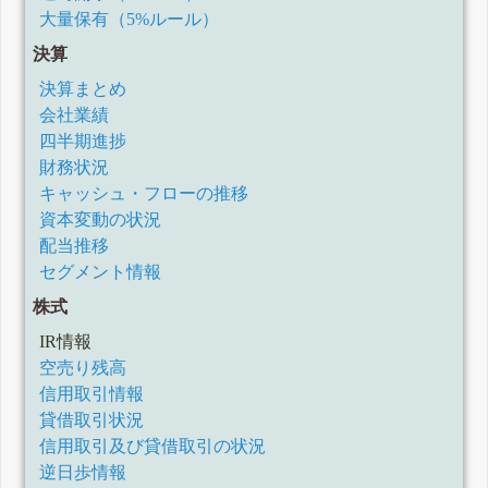
市場区分変
大量保有（5%ルール）
更承認に関
するお知ら
決算
せ
3月 26, 2026
15:30 埼玉
AF
決算まとめ
石心会病院
会社業績
管理栄養士
安達順子先
四半期進捗
生が低栄養
財務状況
を引き起こ
す「鉄不
キャッシュ・フローの推移
足」予防の
ポイントを
資本変動の状況
紹介 「しっ
配当推移
かり栄養、
パワーアッ
セグメント情報
プ食」を
３/25（水）
株式
配信
3月 24, 2026
IR情報
15:30 山陰
AG
空売り残高
労災病院 水
田栄之助先
信用取引情報
生が健康寿
命延伸の鍵
貸借取引状況
となる「味
信用取引及び貸借取引の状況
覚」の重要
性を紹介
逆日歩情報
Webメディ