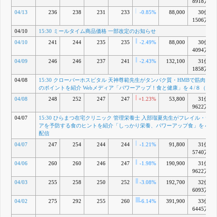
本基準〕(非
8918万
連結)
04/13
236
238
231
233
-0.85%
88,000
30億
15:30 2026
1506万
年3月期決
算説明資料
04/10
15:30 ミールタイム商品価格 一部改定のお知らせ
15:30 株主
04/10
241
244
235
235
-2.49%
88,000
30億
優待制度の
4094万
拡充に関す
るお知らせ
04/09
246
246
237
241
-2.43%
132,100
31億
4月 30, 2026
1858万
15:30 愛知
Y
04/08
15:30 クローバーホスピタル 天神尊範先生がタンパク質・HMBで筋肉を
医科大学 内
のポイントを紹介 Webメディア「パワーアップ！食と健康」を４/８（水
田育恵先生
が難聴と社
04/08
248
252
247
247
+1.23%
53,800
31億
会的フレイ
9622万
ルの関係を
04/07
15:30 ひらまつ在宅クリニック 管理栄養士 入部瑠夏先生がフレイル・サ
紹介「パワ
アを予防する食のヒントを紹介「しっかり栄養、パワーアップ食」を４/８
ーアップ！
配信
食と健康」
を
04/07
247
254
244
244
-1.21%
91,800
31億
４/22（水）
5740万
配信
04/06
260
260
246
247
-1.98%
190,900
31億
4月 22, 2026
9622万
15:30 湘南
Z
鎌倉総合病
04/03
255
258
250
252
-3.08%
192,700
32億
院 管理栄養
6093万
士 仲鉢聖子
04/02
275
292
255
260
-6.14%
391,900
33億
先生が低栄
養を予防す
6445万
る食事のコ