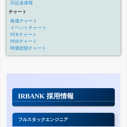
日証金速報
ア「パワー
アップ！食
チャート
と健康」を
３/11（水）
配信
株価チャート
3月 11, 2026
イベントチャート
PERチャート
PBRチャート
時価総額チャート
IRBANK 採用情報
フルスタックエンジニア