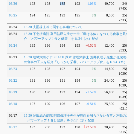
食と健康」
06/26
193
198
185
193
-1.03%
49,700
24億
を
9745万
６/24（水）
06/25
194
195
193
195
0%
8,500
25億
配信
2333万
15:30 支配
株主等に関
06/24
15:30 支配株主等に関する事項について
する事項に
06/24
15:30 下北沢病院 富田益臣先生が一生『動ける体』をつくる食事と足の習
ついて
介 「パワーアップ！食と健康」を６/24（水）配信
6月 24, 2026
15:30 地域
H
06/24
195
196
194
195
+0.52%
12,400
25億
栄養ケア
2333万
PEACH 厚
06/23
15:30 地域栄養ケア PEACH 厚木 管理栄養士 荒井真理子先生が低栄養を
木 管理栄養
の食事の工夫を紹介「しっかり栄養、パワーアップ食」を６/24（水）配信
士 荒井真理
子先生が低
06/23
192
195
192
194
0%
14,800
25億
栄養を防ぐ
1039万
毎日の食事
06/22
191
196
191
194
の工夫を紹
0%
24,400
25億
介「しっか
1039万
り栄養、パ
06/19
198
198
192
194
-1.52%
56,800
25億
ワーアップ
1039万
食」を
６/24（水）
06/18
197
199
196
197
-0.51%
25,300
25億
配信
4921万
6月 23, 2026
06/17
15:30 汐田総合病院 阿部眞理子先生が筋肉を減らさない食事と運動のコツ
15:30 汐田
I
「パワーアップ！食と健康」を６/17（水）配信
総合病院 阿
部眞理子先
06/17
193
200
193
198
+2.59%
30,400
25億
生が筋肉を
6215万