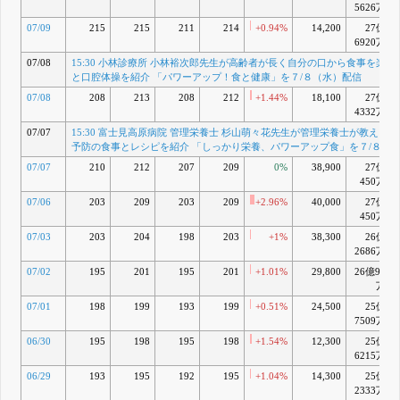
5626万
ップ！食と
健康」を７/
07/09
215
215
211
214
+0.94%
14,200
27億
８（水）配
6920万
信
7月 08, 2026
07/08
15:30 小林診療所 小林裕次郎先生が高齢者が長く自分の口から食事を楽し
15:30 富士
F
と口腔体操を紹介 「パワーアップ！食と健康」を７/８（水）配信
見高原病院
管理栄養士
07/08
208
213
208
212
+1.44%
18,100
27億
杉山萌々花
4332万
先生が管理
07/07
15:30 富士見高原病院 管理栄養士 杉山萌々花先生が管理栄養士が教える
栄養士が教
予防の食事とレシピを紹介 「しっかり栄養、パワーアップ食」を７/８（
えるフレイ
ル予防の食
07/07
210
212
207
209
0%
38,900
27億
事とレシピ
450万
を紹介 「し
07/06
203
209
203
209
+2.96%
40,000
27億
っかり栄
養、パワー
450万
アップ食」
07/03
203
204
198
203
+1%
38,300
26億
を７/８
2686万
（水）配信
07/02
195
201
195
201
7月 07, 2026
+1.01%
29,800
26億98
万
15:30 下北
G
沢病院 富田
07/01
198
199
193
199
+0.51%
24,500
25億
益臣先生が
7509万
一生『動け
06/30
195
198
195
198
る体』をつ
+1.54%
12,300
25億
くる食事と
6215万
足の習慣を
06/29
193
195
192
195
+1.04%
14,300
25億
紹介 「パワ
2333万
ーアップ！