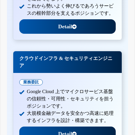
これから勢いよく伸びるであろうサービ
スの根幹部分を支えるポジションです。
Detail
クラウドインフラ & セキュリティエンジニ
ア
業務委託
Google Cloud 上でマイクロサービス基盤
の信頼性・可用性・セキュリティを担う
ポジションです。
大規模金融データを安全かつ高速に処理
するインフラを設計・構築できます。
Detail