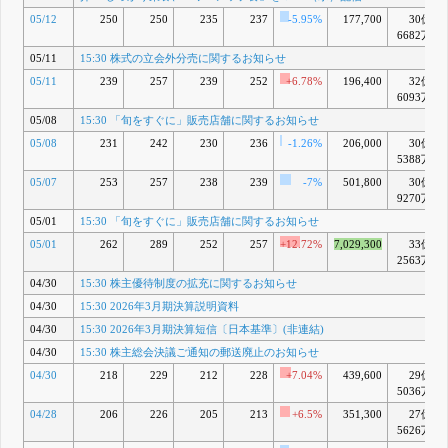
16:30 株式
R
05/12
250
250
235
237
-5.95%
177,700
30億
の立会外分
6682万
売実施に関
するお知ら
05/11
15:30 株式の立会外分売に関するお知らせ
せ
5月 18, 2026
05/11
239
257
239
252
+6.78%
196,400
32億
15:30 総合
S
6093万
青山病院 坂
05/08
15:30 「旬をすぐに」販売店舗に関するお知らせ
元隆一先生
がフレイル
05/08
231
242
230
236
-1.26%
206,000
30億
対策におけ
5388万
る漢方薬の
05/07
253
257
238
239
有用性を紹
-7%
501,800
30億
介「パワー
9270万
アップ！食
05/01
15:30 「旬をすぐに」販売店舗に関するお知らせ
と健康」を
５/13（水）
05/01
262
289
252
257
+12.72%
7,029,300
33億
配信
2563万
5月 13, 2026
04/30
15:30 株主優待制度の拡充に関するお知らせ
15:30 摂南
T
04/30
15:30 2026年3月期決算説明資料
大学 管理栄
養士 百木和
04/30
15:30 2026年3月期決算短信〔日本基準〕(非連結)
先生がオー
04/30
15:30 株主総会決議ご通知の郵送廃止のお知らせ
ラルフレイ
ルを予防す
04/30
218
229
212
228
+7.04%
439,600
29億
る３本柱を
5036万
紹介 「しっ
かり栄養、
04/28
206
226
205
213
+6.5%
351,300
27億
パワーアッ
5626万
プ食」を