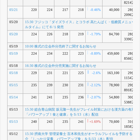
8214万
トに合わせ
たシーズナ
05/21
220
224
217
218
-0.46%
40,000
28億
ルセットを
2096万
発売開始！
05/20
15:30 フジッコ「ダイズライス」とコラボ 高たんぱく・低糖質メニューを
お父さんに
感謝を伝え
ルタイム』にて６/１発売
る父の日セ
05/20
224
226
218
219
-1.79%
84,700
28億
ットを期間
3390万
限定販売
17:00 役員
05/19
10:00 株式の立会外分売終了に関するお知らせ
人事に関す
05/19
224
234
222
223
-0.89%
459,600
28億
るお知らせ
8566万
5月 22, 2026
05/18
16:30 株式の立会外分売実施に関するお知らせ
15:30 フジ
P
ッコ「ダイ
05/18
229
231
221
225
-2.6%
163,100
29億
ズライス」
1154万
とコラボ 高
たんぱく・
05/15
235
239
230
231
-2.12%
78,900
29億
低糖質メニ
8918万
ューを『ミ
05/14
241
241
235
236
-2.07%
54,800
30億
ールタイ
5388万
ム』にて６/
１発売
05/13
15:30 総合青山病院 坂元隆一先生がフレイル対策における漢方薬の有用性
5月 20, 2026
「パワーアップ！食と健康」を５/13（水）配信
10:00 株式
Q
05/13
240
243
235
241
+1.69%
70,600
31億
の立会外分
1858万
売終了に関
するお知ら
05/12
15:30 摂南大学 管理栄養士 百木和先生がオーラルフレイルを予防する３
せ
5月 19, 2026
介 「しっかり栄養、パワーアップ食」を５/13（水）配信