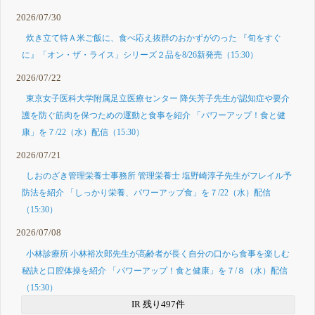
2026/07/30
炊き立て特Ａ米ご飯に、食べ応え抜群のおかずがのった 『旬をすぐ
に』「オン・ザ・ライス」シリーズ２品を8/26新発売（15:30）
2026/07/22
東京女子医科大学附属足立医療センター 降矢芳子先生が認知症や要介
護を防ぐ筋肉を保つための運動と食事を紹介 「パワーアップ！食と健
康」を７/22（水）配信（15:30）
2026/07/21
しおのざき管理栄養士事務所 管理栄養士 塩野崎淳子先生がフレイル予
防法を紹介 「しっかり栄養、パワーアップ食」を７/22（水）配信
（15:30）
2026/07/08
小林診療所 小林裕次郎先生が高齢者が長く自分の口から食事を楽しむ
秘訣と口腔体操を紹介 「パワーアップ！食と健康」を７/８（水）配信
（15:30）
IR 残り497件