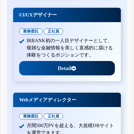
UI/UXデザイナー
業務委託
正社員
IRBANK初の一人目デザイナーとして、
複雑な金融情報を美しく直感的に届ける
体験をつくるポジションです。
Detail
Webメディアディレクター
業務委託
正社員
月間500万PVを超える、大規模DBサイト
を運営できます。