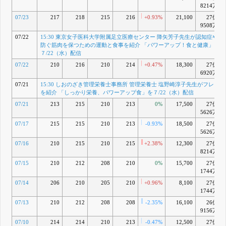
8214万
健康」を
７/22（水）
07/23
217
218
215
216
+0.93%
21,100
27億
配信
9508万
7月 22, 2026
07/22
15:30 東京女子医科大学附属足立医療センター 降矢芳子先生が認知症や要
15:30 しお
D
防ぐ筋肉を保つための運動と食事を紹介 「パワーアップ！食と健康」を
のざき管理
７/22（水）配信
栄養士事務
所 管理栄養
07/22
210
216
210
214
+0.47%
18,300
27億
士 塩野崎淳
6920万
子先生がフ
07/21
15:30 しおのざき管理栄養士事務所 管理栄養士 塩野崎淳子先生がフレイ
レイル予防
を紹介 「しっかり栄養、パワーアップ食」を７/22（水）配信
法を紹介
「しっかり
07/21
213
215
210
213
0%
17,500
27億
栄養、パワ
5626万
ーアップ
07/17
215
215
210
213
食」を
-0.93%
18,500
27億
７/22（水）
5626万
配信
07/16
210
215
210
215
+2.38%
12,300
27億
7月 21, 2026
8214万
15:30 小林
E
07/15
210
212
208
210
0%
15,700
27億
診療所 小林
1744万
裕次郎先生
が高齢者が
07/14
206
210
205
210
+0.96%
8,100
27億
長く自分の
1744万
口から食事
を楽しむ秘
07/13
210
212
208
208
-2.35%
16,100
26億
訣と口腔体
9156万
操を紹介
07/10
214
214
210
213
-0.47%
12,500
27億
「パワーア