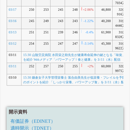
7034万
4月 08, 2026
15:30 ひら
AC
03/17
250
253
245
248
+2.06%
46,800
32億
まつ在宅ク
916万
リニック 管
03/16
245
249
243
243
-1.22%
40,200
31億
理栄養士 入
4446万
部瑠夏先生
がフレイ
03/13
251
251
239
246
-0.4%
61,900
31億
ル・サルコ
8328万
ペニアを予
03/12
254
255
247
247
防する食の
-3.14%
45,300
31億
ヒントを紹
9622万
介「しっか
03/11
15:30 山陰労災病院 水田栄之助先生が健康寿命延伸の鍵となる「味覚」の
り栄養、パ
を紹介 Webメディア「パワーアップ！食と健康」を３/11（水）配信
ワーアップ
食」を４/８
03/11
252
257
250
255
+2%
60,000
32億
（水）配信
9975万
4月 07, 2026
03/10
15:30 鎌倉女子大学管理栄養士 落合由美先生が低栄養・フレイルを予防す
8:50 東京証
AD
のポイントを紹介 「しっかり栄養、パワーアップ食」を３/11（水）配信
券取引所ス
タンダード
市場への市
場区分変更
に関するお
知らせ
4月 02, 2026
開示資料
16:30 東京
AE
有価証券（EDINET）
証券取引所
スタンダー
適時開示（TDNET）
ド市場への