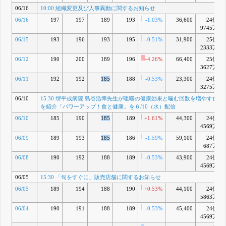
減らさない
06/16
10:00 組織変更及び人事異動に関するお知らせ
食事と運動
のコツを紹
06/16
197
197
189
193
-1.03%
36,600
24億
介 「パワー
9745万
アップ！食
06/15
193
196
193
195
-0.51%
31,900
25億
と健康」を
2333万
６/17（水）
配信
06/12
190
200
189
196
+4.26%
66,400
25億
6月 17, 2026
3627万
10:00 組織
J
06/11
192
192
185
188
-0.53%
23,300
24億
変更及び人
3275万
事異動に関
するお知ら
06/10
15:30 堺平成病院 島谷浩幸先生が咀嚼の健康効果と噛む回数を増やす食事
せ
6月 16, 2026
を紹介「パワーアップ！食と健康」を６/10（水）配信
15:30 堺平
K
06/10
185
190
185
189
+1.61%
44,300
24億
成病院 島谷
4569万
浩幸先生が
咀嚼の健康
06/09
189
193
185
186
-1.59%
59,100
24億
効果と噛む
687万
回数を増や
06/08
190
192
188
189
-0.53%
43,900
24億
す食事の工
4569万
夫を紹介
「パワーア
06/05
15:30 「旬をすぐに」販売店舗に関するお知らせ
ップ！食と
06/05
189
194
188
190
+0.53%
44,100
24億
健康」を
5863万
６/10（水）
配信
06/04
190
191
188
189
-0.53%
45,400
24億
6月 10, 2026
4569万
15:30 「旬
L