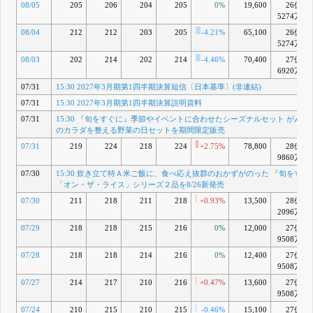
短信〔日本
08/05
205
206
204
205
0%
19,600
26億
基準〕(非連
5274万
結)
08/04
212
212
203
205
-4.21%
65,100
26億
7月 31, 2026
5274万
15:30 炊き
B
立て特Ａ米
08/03
202
214
202
214
-4.46%
70,400
27億
ご飯に、食
6920万
べ応え抜群
07/31
15:30 2027年3月期第1四半期決算短信〔日本基準〕(非連結)
のおかずが
のった 『旬
07/31
15:30 2027年3月期第1四半期決算説明資料
をすぐに』
07/31
15:30 『旬をすぐに』季節やイベントに合わせたシーズナルセット がんば
「オン・
のカラダを整える野菜の日セットを期間限定販売
ザ・ライ
ス」シリー
07/31
219
224
218
224
+2.75%
78,800
28億
ズ２品を
9860万
8/26新発売
07/30
15:30 炊き立て特Ａ米ご飯に、食べ応え抜群のおかずがのった 『旬をすぐ
7月 30, 2026
「オン・ザ・ライス」シリーズ２品を8/26新発売
15:30 東京
C
女子医科大
07/30
211
218
211
218
+0.93%
13,500
28億
学附属足立
2096万
医療センタ
07/29
218
218
215
216
0%
12,000
27億
ー 降矢芳子
9508万
先生が認知
症や要介護
07/28
218
218
214
216
0%
12,400
27億
を防ぐ筋肉
9508万
を保つため
の運動と食
07/27
214
217
210
216
+0.47%
13,600
27億
事を紹介
9508万
「パワーア
07/24
210
215
210
215
-0.46%
15,100
27億
ップ！食と