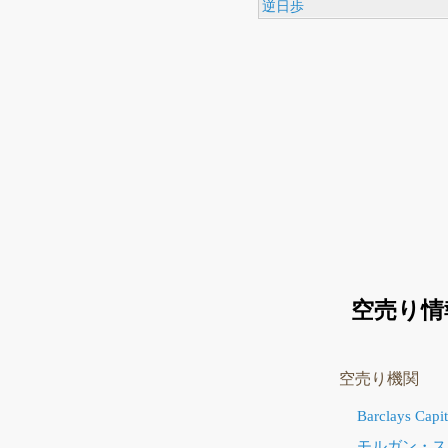
逆日歩
空売り情
空売り機関
Barclays Capit
モルガン・ス