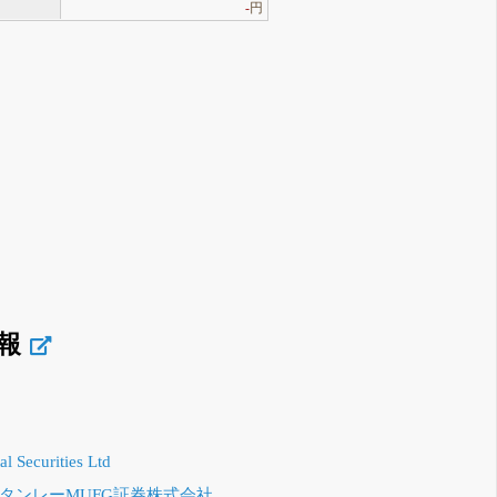
-
円
報
al Securities Ltd
タンレーMUFG証券株式会社