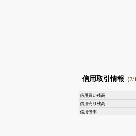
信用取引情報
（7/
信用買い残高
信用売り残高
信用倍率