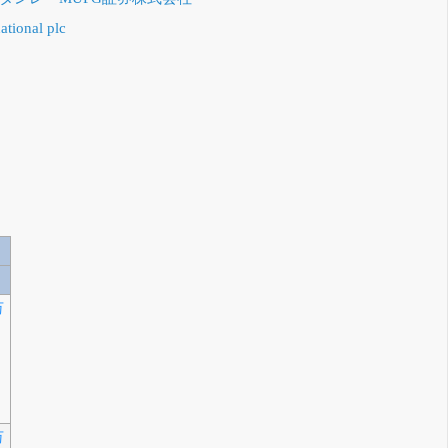
ational plc
万
万