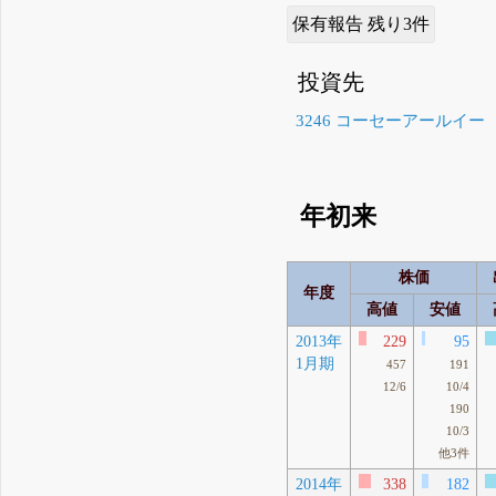
保有報告 残り3件
投資先
3246 コーセーアールイー
年初来
株価
年度
高値
安値
2013年
229
95
1月期
457
191
12/6
10/4
190
10/3
他3件
2014年
338
182