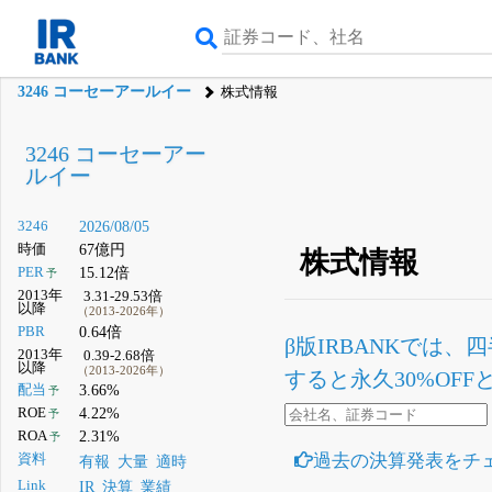
3246 コーセーアールイー
株式情報
3246 コーセーアー
ルイー
3246
2026/08/05
時価
67億円
株式情報
PER
15.12倍
予
2013年
3.31-29.53倍
以降
（2013-2026年）
PBR
0.64倍
β版IRBANKでは、
四
2013年
0.39-2.68倍
以降
（2013-2026年）
すると永久30%OF
配当
3.66%
予
ROE
4.22%
予
ROA
2.31%
予
過去の決算発表をチ
資料
有報
大量
適時
Link
IR
決算
業績