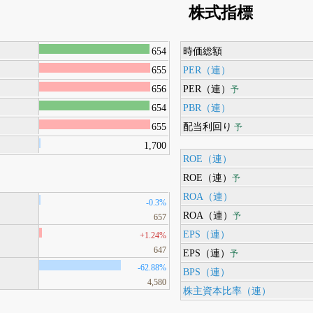
株式指標
654
時価総額
655
PER（連）
656
PER（連）
予
654
PBR（連）
655
配当利回り
予
1,700
ROE（連）
ROE（連）
予
ROA（連）
-0.3%
ROA（連）
予
657
EPS（連）
+1.24%
647
EPS（連）
予
-62.88%
BPS（連）
4,580
株主資本比率（連）