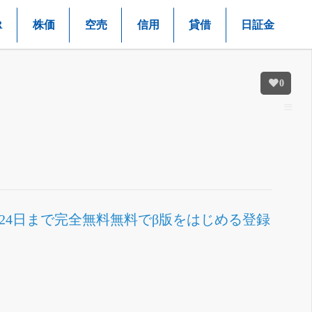
R
株価
空売
信用
貸借
日証金
0
月24日まで完全無料
無料でβ版をはじめる
登録