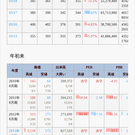
03/18
345
361
342
355
+3.2%
25,279,400
4142億
1518万
03/17
389
390
342
344
-12.02%
63,713,900
4013億
8034万
03/16
400
402
376
391
+4.83%
38,708,500
4562億
2010万
03/13
355
393
355
373
+5.97%
41,666,400
4352億
1764万
年初来
株価
出来高
PER
PBR
年度
高値
安値
大商い
高値
安値
高値
安値
2010年
165
64
209,372
赤字
赤字
-4.35
-1.68
8月期
3,550
1,372
9,758
9/1
7/26
9/3
2011年
588
68
264,215
18.94
2.18
13.62
1.57
8月期
12,620
1,450
12,314
6/15
11/5
1/26
2012年
513
175
273,699
80.48
27.55
10.35
3.54
8月期
11,000
3,765
12,756
3/22
1/23
3/8
2013年
3,118
172
827,533
赤字
赤字
25.5
1.41