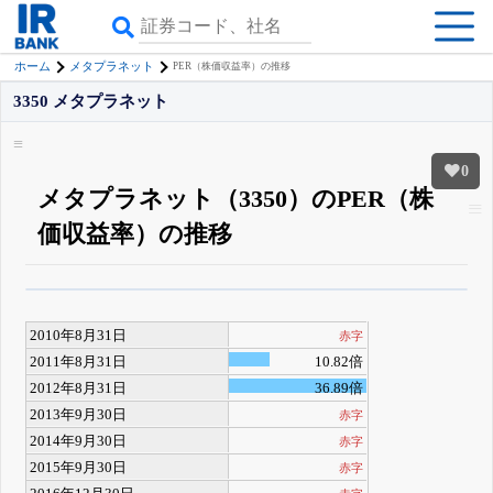
ホーム
メタプラネット
PER（株価収益率）の推移
3350 メタプラネット
0
メタプラネット（3350）のPER（株
価収益率）の推移
β版IRBANKでは、
8月24日まで完全無料
四半期業績・決算の進捗
がさらに
詳しく見られる
無料でβ版をはじめる
2010年8月31日
赤字
登録すると永久30%OFFと米株版の先行利用も付きます
2011年8月31日
10.82倍
2012年8月31日
36.89倍
2013年9月30日
赤字
2014年9月30日
赤字
2015年9月30日
赤字