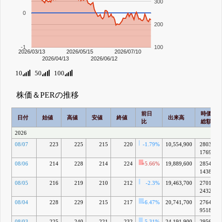
300
0
200
-1
100
2026/03/13
2026/05/15
2026/07/10
2026/04/13
2026/06/12
10
50
100
株価＆PERの推移
前日
時価
日付
始値
高値
安値
終値
出来高
比
総額
2026
08/07
223
225
215
220
-1.79%
10,554,900
2803億
1769万
08/06
214
228
214
224
+5.66%
19,889,600
2854億
1438万
08/05
216
219
210
212
-2.3%
19,463,700
2701億
2432万
08/04
228
229
215
217
-6.47%
20,741,700
2764億
9518万
08/03
225
240
221
232
-5.31%
24,191,900
2956億