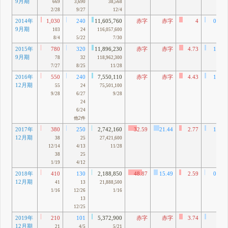
9月期
669
3,690
38,568
2/28
9/27
12/4
2014年
1,030
240
11,605,760
赤字
赤字
4
0.93
9月期
103
24
116,057,600
8/4
5/22
7/30
2015年
780
320
11,896,230
赤字
赤字
4.73
1.94
9月期
78
32
118,962,300
7/27
8/25
11/28
2016年
550
240
7,550,110
赤字
赤字
4.43
1.93
12月期
55
24
75,501,100
9/28
6/27
9/28
24
6/24
他2件
2017年
380
250
2,742,160
32.59
21.44
2.77
1.82
12月期
38
25
27,421,600
12/14
4/13
11/28
38
25
1/19
4/12
2018年
410
130
2,188,850
48.87
15.49
2.59
0.82
12月期
41
13
21,888,500
1/16
12/26
1/16
13
12/25
2019年
210
101
5,372,900
赤字
赤字
3.74
1.8
12月期
21
4/5
5/21