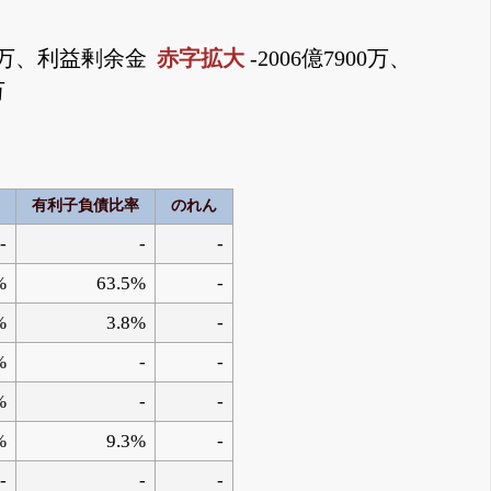
00万、利益剰余金
赤字拡大
-2006億7900万、
万
有利子負債比率
のれん
-
-
-
%
63.5%
-
%
3.8%
-
%
-
-
%
-
-
%
9.3%
-
-
-
-