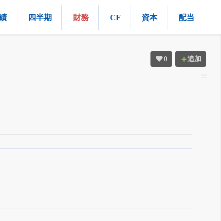
績
四半期
財務
CF
資本
配当
0
追加