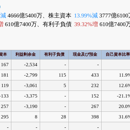
0
%減
4666億5400万、株主資本
13.99%減
3777億61
%増
610億7400万、有利子負債
39.32%増
610億7400
資本
利益剰余金
有利子負債
現金及び預金
自己資本比率
167
-2,534
-
-
181
-2,799
115
433
11.9
119
-3,061
5
232
12.6
-133
-3,375
-
152
-21.1
257
-3,190
-
267
20.0
295
8
28
398
31.6
-
-
-
-