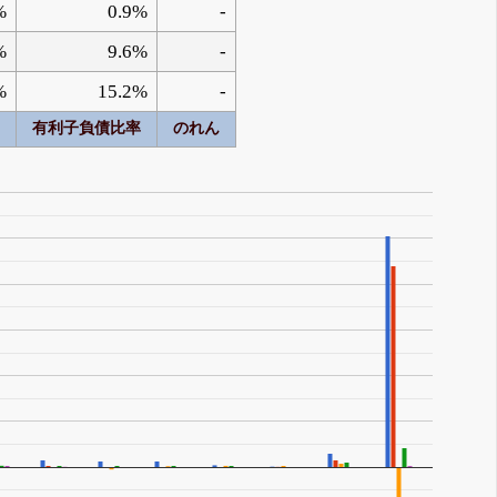
%
0.9%
-
%
9.6%
-
%
15.2%
-
有利子負債比率
のれん