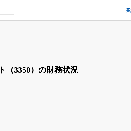
業
（3350）の財務状況
四半期業績・決算の進捗
がさらに詳しく見られる
24日まで完全無料
でβ版をはじめる
OFFと米株版の先行利用も付きます