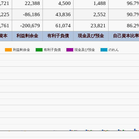
,721
22,388
4,500
1,488
96.7
,225
-86,186
43,836
2,552
90.7
,761
-200,679
61,074
23,821
86.2
資本
利益剰余金
有利子負債
現金及び預金
自己資本比率
利益剰余金
有利子負債
現金及び預金
のれん