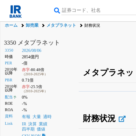
ホーム
卸売業
メタプラネット
財務状況
3350 メタプラネット
3350
2026/08/06
時価
2854億円
PER
-倍
2010年
赤字
-80.48倍
メタプラネット
以降
（2010-2025年）
PBR
0.71倍
2010年
赤字
-25.5倍
以降
（2010-2025年）
β版IRBANKでは、
8月
配当
0%
予
ROE
-%
無料
ROA
-%
登録すると永久30%
財務状況
資料
有報
大量
適時
Link
IR
決算
業績
四半期
価値