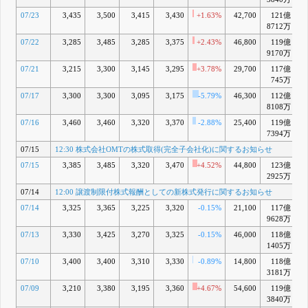
行に関する
07/23
3,435
3,500
3,415
3,430
+1.63%
42,700
121億
+
お知らせ
8712万
7月 14, 2026
07/22
3,285
3,485
3,285
3,375
+2.43%
46,800
119億
+
14:30 (訂
G
9170万
正)「中期
経営計画策
07/21
3,215
3,300
3,145
3,295
+3.78%
29,700
117億
定に関する
745万
お知らせ」
07/17
3,300
3,300
3,095
3,175
-5.79%
46,300
112億
の一部訂正
について
8108万
5月 25, 2026
07/16
3,460
3,460
3,320
3,370
-2.88%
25,400
119億
+
15:45
H
7394万
2026年3月
07/15
12:30 株式会社OMTの株式取得(完全子会社化)に関するお知らせ
期決算短信
〔日本基
07/15
3,385
3,485
3,320
3,470
+4.52%
44,800
123億
準〕(連結)
2925万
15:45 剰余
07/14
12:00 譲渡制限付株式報酬としての新株式発行に関するお知らせ
金の配当に
関するお知
07/14
3,325
3,365
3,225
3,320
-0.15%
21,100
117億
+
らせ
9628万
15:45
2026年3月
07/13
3,330
3,425
3,270
3,325
-0.15%
46,000
118億
+
期決算説明
1405万
資料
07/10
3,400
3,400
3,310
3,330
-0.89%
14,800
118億
+
15:45 中期
3181万
経営計画策
定に関する
07/09
3,210
3,380
3,195
3,360
+4.67%
54,600
119億
+
お知らせ
3840万
5月 15, 2026