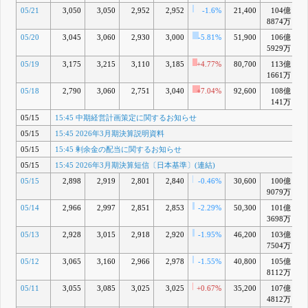
05/21
3,050
3,050
2,952
2,952
-1.6%
21,400
104億
+
8874万
05/20
3,045
3,060
2,930
3,000
-5.81%
51,900
106億
+1
5929万
05/19
3,175
3,215
3,110
3,185
+4.77%
80,700
113億
+1
1661万
05/18
2,790
3,060
2,751
3,040
+7.04%
92,600
108億
+1
141万
05/15
15:45 中期経営計画策定に関するお知らせ
05/15
15:45 2026年3月期決算説明資料
05/15
15:45 剰余金の配当に関するお知らせ
05/15
15:45 2026年3月期決算短信〔日本基準〕(連結)
05/15
2,898
2,919
2,801
2,840
-0.46%
30,600
100億
+
9079万
05/14
2,966
2,997
2,851
2,853
-2.29%
50,300
101億
+1
3698万
05/13
2,928
3,015
2,918
2,920
-1.95%
46,200
103億
+1
7504万
05/12
3,065
3,160
2,966
2,978
-1.55%
40,800
105億
+1
8112万
05/11
3,055
3,085
3,025
3,025
+0.67%
35,200
107億
+2
4812万