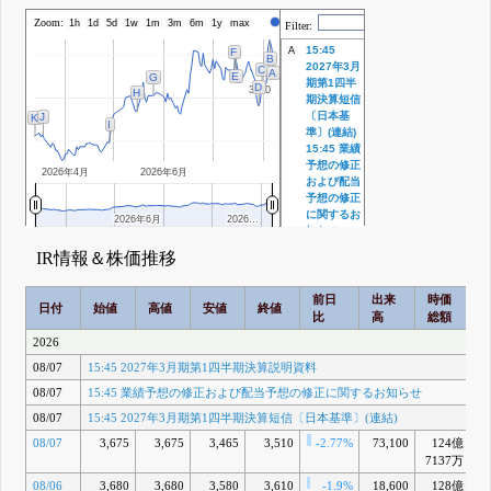
Zoom:
株価
1h
1d
5d
1w
1m
3m
6m
1y
max
Filter:
15:45
A
F
B
2027年3月
C
A
E
G
期第1四半
D
3000
3000
H
期決算短信
〔日本基
J
K
I
準〕(連結)
15:45 業績
予想の修正
2026年4月
2026年6月
および配当
予想の修正
に関するお
2026年6月
2026年6月
2026…
2026…
知らせ
15:45
IR情報＆株価推移
2027年3月
期第1四半
期決算説明
前日
出来
時価
2
日付
始値
高値
安値
終値
資料
比
高
総額
8月 07, 2026
2026
10:00 熊本
B
08/07
15:45 2027年3月期第1四半期決算説明資料
県熊本地方
で発生した
08/07
15:45 業績予想の修正および配当予想の修正に関するお知らせ
地震の当社
08/07
15:45 2027年3月期第1四半期決算短信〔日本基準〕(連結)
グループへ
の影響に関
08/07
3,675
3,675
3,465
3,510
-2.77%
73,100
124億
+
するお知ら
7137万
せ(第2報)
08/06
3,680
3,680
3,580
3,610
8月 05, 2026
-1.9%
18,600
128億
+