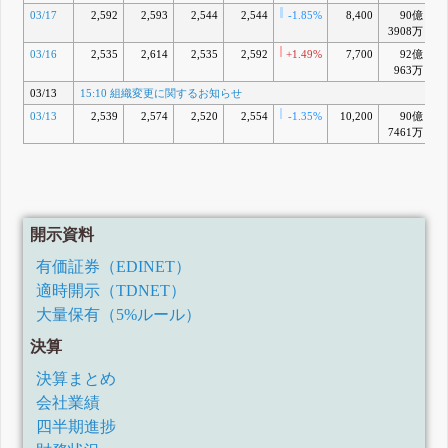
03/17
2,592
2,593
2,544
2,544
-1.85%
8,400
90億
3908万
03/16
2,535
2,614
2,535
2,592
+1.49%
7,700
92億
+
963万
03/13
15:10 組織変更に関するお知らせ
03/13
2,539
2,574
2,520
2,554
-1.35%
10,200
90億
7461万
開示資料
有価証券（EDINET）
適時開示（TDNET）
大量保有（5%ルール）
決算
決算まとめ
会社業績
四半期進捗