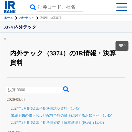
ホーム
内外テック
IR情報・決算資料
3374 内外テック
0
内外テック（3374）のIR情報・決算
資料
β版IRBANKでは、
8月24日まで完全無料
四半期業績・決算の進捗
がさらに
詳しく見られる
無料でβ版をはじめる
登録すると永久30%OFFと米株版の先行利用も付きます
2026/08/07
2027年3月期第1四半期決算説明資料（15:45）
業績予想の修正および配当予想の修正に関するお知らせ（15:45）
2027年3月期第1四半期決算短信〔日本基準〕(連結)（15:45）