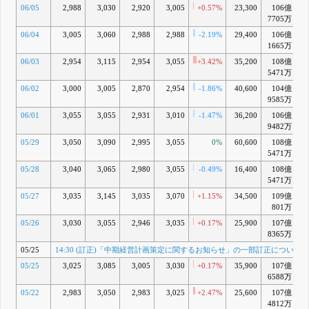
06/05
2,988
3,030
2,920
3,005
+0.57%
23,300
106億
+
7705万
06/04
3,005
3,060
2,988
2,988
-2.19%
29,400
106億
+
1665万
06/03
2,954
3,115
2,954
3,055
+3.42%
35,200
108億
+
5471万
06/02
3,000
3,005
2,870
2,954
-1.86%
40,600
104億
+
9585万
06/01
3,055
3,055
2,931
3,010
-1.47%
36,200
106億
+
9482万
05/29
3,050
3,090
2,995
3,055
0%
60,600
108億
+
5471万
05/28
3,040
3,065
2,980
3,055
-0.49%
16,400
108億
+
5471万
05/27
3,035
3,145
3,035
3,070
+1.15%
34,500
109億
801万
05/26
3,030
3,055
2,946
3,035
+0.17%
25,900
107億
+
8365万
05/25
14:30 (訂正)「中期経営計画策定に関するお知らせ」の一部訂正について
05/25
3,025
3,085
3,005
3,030
+0.17%
35,900
107億
+1
6588万
05/22
2,983
3,050
2,983
3,025
+2.47%
25,600
107億
+1
4812万