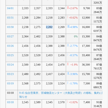
3201万
04/01
2,333
2,357
2,333
2,344
+2.67%
9,700
83億
2846万
03/31
2,268
2,284
2,218
2,283
+0.62%
12,900
81億
1172万
03/30
2,238
2,275
2,202
2,269
-4.98%
16,000
80億
-
6197万
03/27
2,364
2,402
2,359
2,388
0%
15,300
84億
8479万
03/26
2,456
2,456
2,388
2,388
-2.77%
17,300
84億
8479万
03/25
2,520
2,520
2,453
2,456
-0.57%
33,400
87億
2640万
03/24
2,500
2,540
2,454
2,470
+1.9%
36,500
87億
7615万
03/23
2,480
2,492
2,417
2,424
-3.96%
15,700
86億
1270万
03/19
2,568
2,575
2,520
2,524
-1.79%
7,500
89億
6801万
03/18
9:45 仙台営業所、宮城物流センター（大衡及び利府）の移転、集約に関す
知らせ
03/18
2,545
2,589
2,545
2,570
+1.02%
7,400
91億
+
3146万