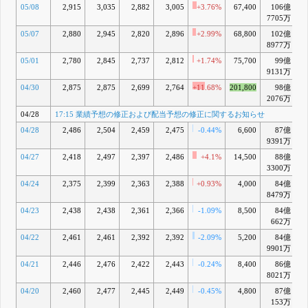
05/08
2,915
3,035
2,882
3,005
+3.76%
67,400
106億
+2
7705万
05/07
2,880
2,945
2,820
2,896
+2.99%
68,800
102億
+1
8977万
05/01
2,780
2,845
2,737
2,812
+1.74%
75,700
99億
+1
9131万
04/30
2,875
2,875
2,699
2,764
+11.68%
201,800
98億
+
2076万
04/28
17:15 業績予想の修正および配当予想の修正に関するお知らせ
04/28
2,486
2,504
2,459
2,475
-0.44%
6,600
87億
+
9391万
04/27
2,418
2,497
2,397
2,486
+4.1%
14,500
88億
+
3300万
04/24
2,375
2,399
2,363
2,388
+0.93%
4,000
84億
8479万
04/23
2,438
2,438
2,361
2,366
-1.09%
8,500
84億
662万
04/22
2,461
2,461
2,392
2,392
-2.09%
5,200
84億
9901万
04/21
2,446
2,476
2,422
2,443
-0.24%
8,400
86億
+
8021万
04/20
2,460
2,477
2,445
2,449
-0.45%
4,800
87億
+
153万