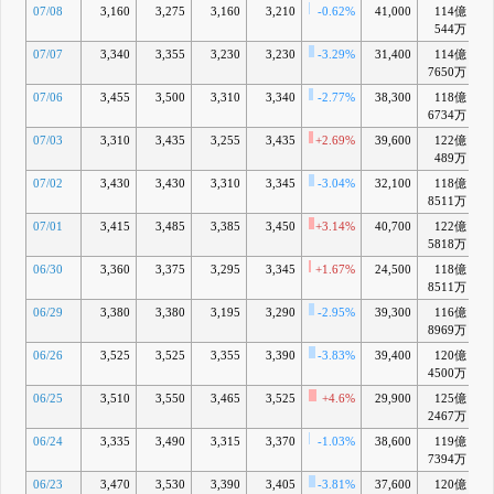
07/08
3,160
3,275
3,160
3,210
-0.62%
41,000
114億
17:15 業績
I
544万
予想の修正
および配当
07/07
3,340
3,355
3,230
3,230
-3.29%
31,400
114億
予想の修正
7650万
に関するお
07/06
3,455
3,500
3,310
3,340
-2.77%
38,300
118億
+
知らせ
6734万
4月 28, 2026
07/03
3,310
3,435
3,255
3,435
9:45 仙台
+2.69%
39,600
122億
+
J
営業所、宮
489万
城物流セン
07/02
3,430
3,430
3,310
3,345
-3.04%
32,100
118億
+
ター（大衡
8511万
及び利府）
の移転、集
07/01
3,415
3,485
3,385
3,450
+3.14%
40,700
122億
+
約に関する
5818万
お知らせ
06/30
3,360
3,375
3,295
3,345
+1.67%
24,500
118億
+
3月 18, 2026
8511万
15:10 組織
K
変更に関す
06/29
3,380
3,380
3,195
3,290
-2.95%
39,300
116億
+
るお知らせ
8969万
3月 13, 2026
06/26
3,525
3,525
3,355
3,390
-3.83%
39,400
120億
+
4500万
06/25
3,510
3,550
3,465
3,525
+4.6%
29,900
125億
+1
2467万
06/24
3,335
3,490
3,315
3,370
-1.03%
38,600
119億
+
7394万
06/23
3,470
3,530
3,390
3,405
-3.81%
37,600
120億
+1