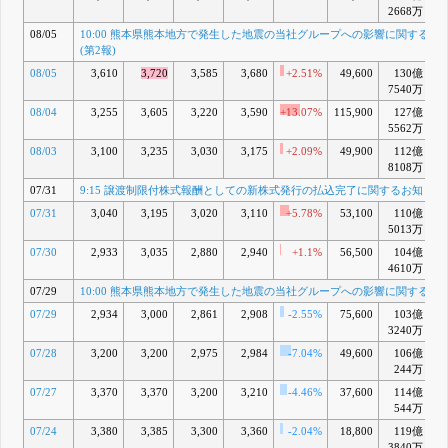
2668万
9:15 譲渡
C
制限付株式
08/05
10:00 熊本県熊本地方で発生した地震の当社グループへの影響に関するお
報酬として
(第2報)
の新株式発
08/05
3,610
3,720
3,585
3,680
行の払込完
+2.51%
49,600
130億
+1
了に関する
7540万
お知らせ
08/04
3,255
3,605
3,220
3,590
+13.07%
115,900
127億
+
7月 31, 2026
5562万
10:00 熊本
D
08/03
3,100
3,235
3,030
3,175
+2.09%
49,900
112億
県熊本地方
8108万
で発生した
地震の当社
07/31
9:15 譲渡制限付株式報酬としての新株式発行の払込完了に関するお知らせ
グループへ
07/31
3,040
3,195
3,020
3,110
の影響に関
+5.78%
53,100
110億
するお知ら
5013万
せ
07/30
2,933
3,035
2,880
2,940
+1.1%
56,500
104億
7月 29, 2026
4610万
12:30 株式
E
07/29
10:00 熊本県熊本地方で発生した地震の当社グループへの影響に関するお
会社OMT
の株式取得
07/29
2,934
3,000
2,861
2,908
-2.55%
75,600
103億
-
(完全子会
3240万
社化)に関
07/28
3,200
3,200
2,975
2,984
するお知ら
-7.04%
49,600
106億
せ
244万
7月 15, 2026
07/27
3,370
3,370
3,200
3,210
-4.46%
37,600
114億
12:00 譲渡
F
544万
制限付株式
07/24
3,380
3,385
3,300
3,360
-2.04%
18,800
119億
報酬として
3840万
の新株式発