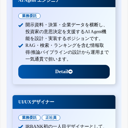
AI Agent エンジニア
業務委託
開示資料・決算・企業データを横断し、
投資家の意思決定を支援するAI Agent機
能を設計・実装するポジションです。
RAG・検索・ランキングを含む情報取
得/推論パイプラインの設計から運用まで
一気通貫で担います。
Detail
UI/UXデザイナー
業務委託
正社員
IRBANK初の一人目デザイナーとして、