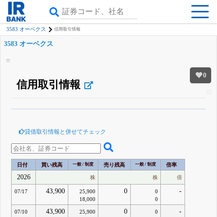
3583 オーベクス
信用取引情報
3583 オーベクス
0
信用取引情報
β版IRBANKでは、
8月24日まで完全無料
空売り・信用需給
がさらに詳しく
見られる
無料でβ版をはじめる
貸借取引情報と併せてチェック
登録すると永久30%OFFと米株版の先行利用も付きます
日付
買い残高
一般 / 制度
売り残高
一般 / 制度
倍率
2026
株
株
倍
43,900
0
-
07/17
25,900
0
18,000
0
43,900
0
-
07/10
25,900
0