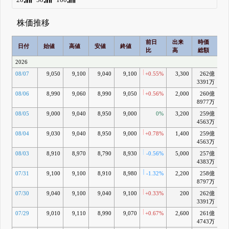
株価推移
前日
出来
時価
2
日付
始値
高値
安値
終値
比
高
総額
2026
08/07
9,050
9,100
9,040
9,100
+0.55%
3,300
262億
+1
3391万
08/06
8,990
9,060
8,990
9,050
+0.56%
2,000
260億
+0
8977万
08/05
9,000
9,040
8,950
9,000
0%
3,200
259億
+0
4563万
08/04
9,030
9,040
8,950
9,000
+0.78%
1,400
259億
+0
4563万
08/03
8,910
8,970
8,790
8,930
-0.56%
5,000
257億
4383万
07/31
9,100
9,100
8,910
8,980
-1.32%
2,200
258億
-
8797万
07/30
9,040
9,100
9,040
9,100
+0.33%
200
262億
+0
3391万
07/29
9,010
9,110
8,990
9,070
+0.67%
2,600
261億
+0
4743万