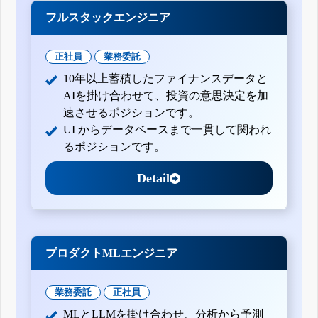
フルスタックエンジニア
正社員
業務委託
10年以上蓄積したファイナンスデータと
AIを掛け合わせて、投資の意思決定を加
速させるポジションです。
UI からデータベースまで一貫して関われ
るポジションです。
Detail
プロダクトMLエンジニア
業務委託
正社員
MLとLLMを掛け合わせ、分析から予測