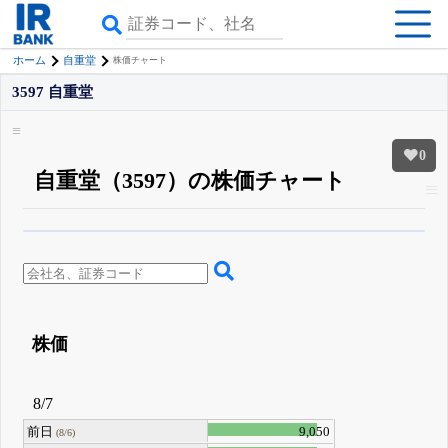
ホーム
自重堂
株価チャート
3597 自重堂
0
自重堂（3597）の株価チャート
β版IRBANKでは、
8月24日まで完全無料
四半期業績・決算の進捗
がさらに
詳しく見られる
無料でβ版をはじめる
登録すると永久30%OFFと米株版の先行利用も付きます
株価
8/7
前日
9,050
(8/6)