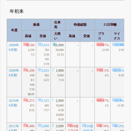
年初来
出来
株価
時価総額
25日乖離
高
年度
大商
プラ
マイ
高値
安値
高値
安値
い
ス
ナス
2008年
6,100
3,910
10,000
-
-
+13.07%
-15.9%
6月期
1,220
782
50,000
11/30
2/19
7/2
2/20
12/13
782
2/19
2009年
4,200
3,025
1,800
-
-
+11.5%
-10.21%
6月期
840
605
9,000
6/1
9/19
8/1
4/22
7/10
840
7/28
他5件
2010年
4,375
3,325
2,000
-
-
+12.47%
-11.4%
6月期
875
665
10,000
2/1
11/26
6/25
7/17
6/28
10,000
9/29
2011年
4,480
3,800
3,000
158億
134億
+9.76%
-6.33%
6月期
1754万
1666万