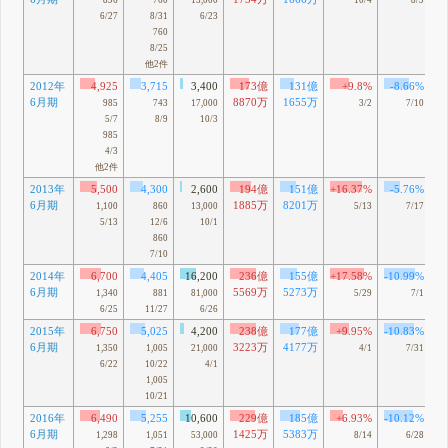
896
760
15,000
10/4
8/9
6/27
8/31
6/23
760
8/25
他2件
2012年
4,925
3,715
3,400
173億
131億
+9.8%
-8.66%
6月期
8870万
1655万
985
743
17,000
3/2
7/10
5/7
8/9
10/3
985
4/3
他2件
2013年
5,500
4,300
2,600
194億
151億
+16.37%
-5.76%
6月期
1885万
8201万
1,100
860
13,000
5/13
7/17
5/13
12/6
10/1
860
7/10
2014年
6,700
4,405
16,200
236億
155億
+17.58%
-10.99%
6月期
5569万
5273万
1,340
881
81,000
5/29
7/1
6/25
11/27
6/26
2015年
6,750
5,025
4,200
238億
177億
+9.95%
-10.83%
6月期
3223万
4177万
1,350
1,005
21,000
4/1
7/31
6/22
10/22
4/1
1,005
10/21
2016年
6,490
5,255
10,600
229億
185億
+6.93%
-10.12%
6月期
1425万
5383万
1,298
1,051
53,000
8/14
6/28