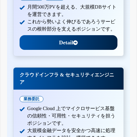
月間500万PVを超える、大規模DBサイト
を運営できます。
これから勢いよく伸びるであろうサービ
スの根幹部分を支えるポジションです。
Detail
クラウドインフラ & セキュリティエンジニ
ア
業務委託
Google Cloud 上でマイクロサービス基盤
の信頼性・可用性・セキュリティを担う
ポジションです。
大規模金融データを安全かつ高速に処理