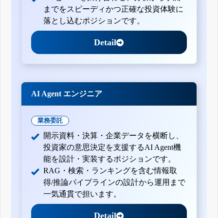
までをスピーディかつ正確な投資体験に
落とし込むポジションです。
Detail
AI Agent エンジニア
業務委託
開示資料・決算・企業データを横断し、
投資家の意思決定を支援するAI Agent機
能を設計・実装するポジションです。
RAG・検索・ランキングを含む情報取
得/推論パイプラインの設計から運用まで
一気通貫で担います。
Detail