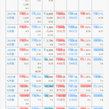
6/2
7/31
9/30
1,298
6/1
2017年
8,150
5,200
6,600
263億
183億
+9.98%
-6.27%
6月期
3021万
5964万
1,630
1,040
33,000
5/30
6/28
5/30
8/5
6/28
2018年
9,170
7,150
5,000
296億
230億
+7.09%
-6.65%
6月期
2552万
9951万
4/3
1,430
25,000
8/30
6/27
7/7
11/29
2019年
8,700
7,020
2,700
281億
226億
+6.21%
-10.55%
6月期
709万
7952万
10/2
6/26
4/8
10/2
7/1
2020年
7,780
5,730
6,900
251億
185億
+5.36%
-16.07%
6月期
3485万
1191万
1/27
3/16
6/26
6/10
3/23
2021年
8,000
5,830
14,500
258億
188億
+7.3%
-11.23%
6月期
4560万
3498万
6/21
8/4
6/29
4/2
7/6
8/3
他2件
2022年
7,450
6,150
19,600
214億
177億
+5.28%
-9.98%
6月期
7721万
2951万
5/31
6/29
6/28
4/4
7/1
2023年
10,090
6,020
43,300
290億
173億
+24.55%
-3.29%
6月期
8793万
5474万
6/28
9/28
6/1
5/31
7/4
2024年
13,970
8,780
20,300
402億
253億
+11.69%
-13.05%
6月期
7338万
1140万
4/12
7/3
7/3
4/5
7/8
4/8