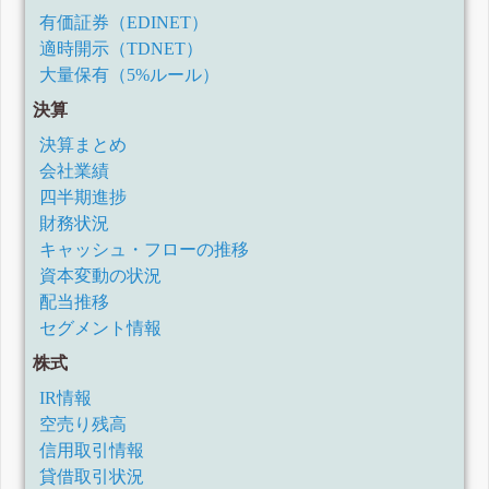
有価証券（EDINET）
適時開示（TDNET）
大量保有（5%ルール）
決算
決算まとめ
会社業績
四半期進捗
財務状況
キャッシュ・フローの推移
資本変動の状況
配当推移
セグメント情報
株式
IR情報
空売り残高
信用取引情報
貸借取引状況