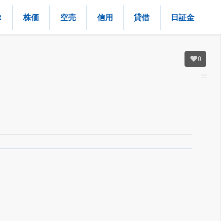
R
株価
空売
信用
貸借
日証金
0