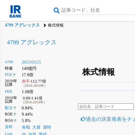
4799 アグレックス
株式情報
4799 アグレックス
4799
2015/03/25
時価
149億円
株式情報
PER
17.8倍
予
2010年
赤字
-112.77倍
以降
（2010-2014年）
PBR
1.68倍
β版IRBANKでは、
8月
2010年
0.89-1.41倍
以降
（2010-2014年）
無料
配当
0.84%
予
登録すると永久30%
ROE
9.44%
予
過去の決算発表をチ
ROA
5.8%
予
資料
有報
大量
適時
Link
IR
決算
業績