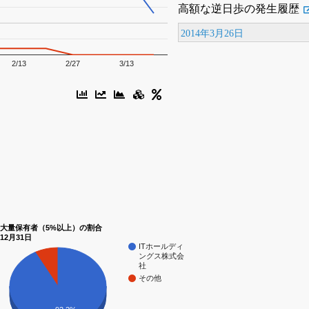
高額な逆日歩の発生履歴
2014年3月26日
2/13
2/27
3/13
大量保有者（5%以上）の割合
12月31日
ITホールディ
ングス株式会
社
その他