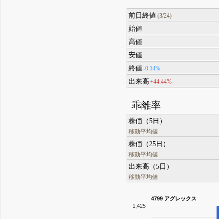
前日終値
(3/24)
始値
高値
安値
終値
-0.14%
出来高
+44.44%
乖離率
株価（5日）
移動平均値
株価（25日）
移動平均値
出来高（5日）
移動平均値
4799 アグレックス
1,425