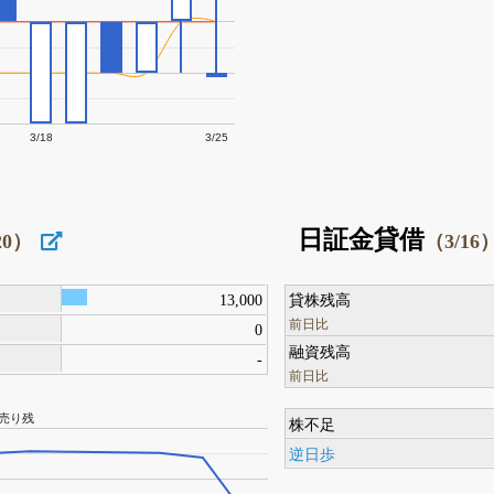
3/18
3/25
日証金貸借
20）
（3/16
13,000
貸株残高
前日比
0
融資残高
-
前日比
売り残
株不足
逆日歩