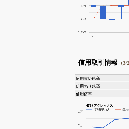
1,424
1,423
1,422
3/11
信用取引情報
（3/
信用買い残高
信用売り残高
信用倍率
4799 アグレックス
信用買い残
信用
3万
2万