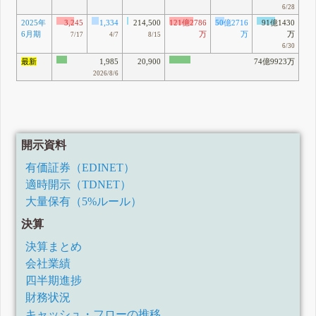
6/28
2025年
3,245
1,334
214,500
121億2786
50億2716
91億1430
6月期
万
万
万
7/17
4/7
8/15
6/30
最新
1,985
20,900
74億9923万
2026/8/6
開示資料
有価証券（EDINET）
適時開示（TDNET）
大量保有（5%ルール）
決算
決算まとめ
会社業績
四半期進捗
財務状況
キャッシュ・フローの推移