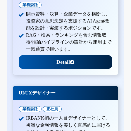
業務委託
開示資料・決算・企業データを横断し、
投資家の意思決定を支援するAI Agent機
能を設計・実装するポジションです。
RAG・検索・ランキングを含む情報取
得/推論パイプラインの設計から運用まで
一気通貫で担います。
Detail
UI/UXデザイナー
業務委託
正社員
IRBANK初の一人目デザイナーとして、
複雑な金融情報を美しく直感的に届ける