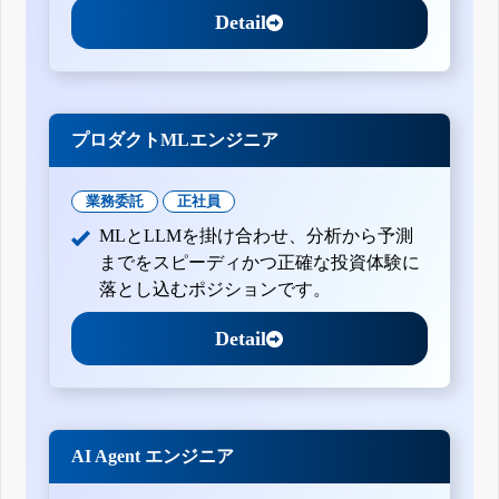
Detail
プロダクトMLエンジニア
業務委託
正社員
MLとLLMを掛け合わせ、分析から予測
までをスピーディかつ正確な投資体験に
落とし込むポジションです。
Detail
AI Agent エンジニア