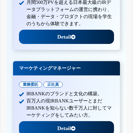
月間500万PVを超える日本最大級のIRデ
ータプラットフォームの運営に携わり、
金融・データ・プロダクトの現場を学生
のうちから体験できます。
Detail
マーケティングマネージャー
業務委託
正社員
IRBANKのブランドと文化の構築。
百万人の現IRBANKユーザーとまだ
IRBANKを知らない数千万人に対してマ
ーケティングをしてみたい方。
Detail