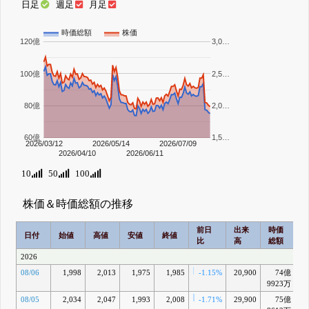
日足
週足
月足
時価総額
株価
120億
3,0…
100億
2,5…
80億
2,0…
60億
1,5…
2026/03/12
2026/05/14
2026/07/09
2026/04/10
2026/06/11
10
50
100
株価＆時価総額の推移
前日
出来
時価
2
日付
始値
高値
安値
終値
比
高
総額
2026
08/06
1,998
2,013
1,975
1,985
-1.15%
20,900
74億
-1
9923万
08/05
2,034
2,047
1,993
2,008
-1.71%
29,900
75億
-1