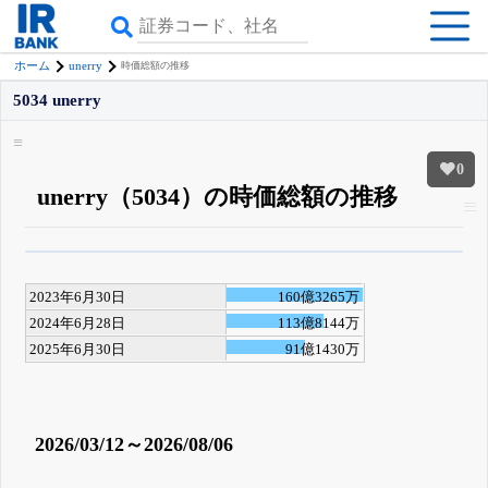
unerry
ホーム
時価総額の推移
5034 unerry
0
unerry（5034）の時価総額の推移
β版IRBANKでは、
8月24日まで完全無料
四半期業績・決算の進捗
がさらに
詳しく見られる
無料でβ版をはじめる
2023年6月30日
160億3265万
登録すると永久30%OFFと米株版の先行利用も付きます
2024年6月28日
113億8144万
2025年6月30日
91億1430万
2026/03/12～2026/08/06