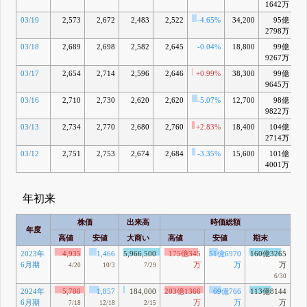
1642万
03/19
2,573
2,672
2,483
2,522
-4.65%
34,200
95億
+
2798万
03/18
2,689
2,698
2,582
2,645
-0.04%
18,800
99億
+
9267万
03/17
2,654
2,714
2,596
2,646
+0.99%
38,300
99億
9645万
03/16
2,710
2,730
2,620
2,620
-5.07%
12,700
98億
+
9822万
03/13
2,734
2,770
2,680
2,760
+2.83%
18,400
104億
+
2714万
03/12
2,751
2,753
2,674
2,684
-3.35%
15,600
101億
+1
4001万
年初来
株価
出来高
時価総額
年度
高値
安値
大商い
高値
安値
期末
2023年
4,935
1,466
5,966,500
175億345
51億6970
160億3265
6月期
万
万
万
4/20
10/3
7/29
6/30
2024年
5,700
1,857
184,000
203億1366
69億766
113億8144
6月期
万
万
万
7/18
12/18
2/15