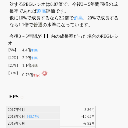
対するPEGレシオは8.87倍で、今後3～5年間同様の成
長率であれば
割高
評価です。
仮に10%で成長するなら2.2倍で
割高
、20%で成長する
なら1.1倍で
普通
の水準になっています。
今後3～5年間が【】内の成長率だった場合のPEGレシ
オ
【5%】
4.4倍
割高
【10%】
2.2倍
割高
【20%】
1.1倍
標準
【30%】
0.73倍
割安
EPS
2017年6月
-3.36
円
2018年6月
-15.65
-365.77%
円
2019年6月
-9.92
円