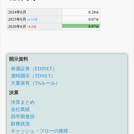
2024年6月
0.28
倍
2025年6月
0.07
-0.21倍
倍
2026年6月
8.87
+8.8倍
倍
開示資料
有価証券（EDINET）
適時開示（TDNET）
大量保有（5%ルール）
決算
決算まとめ
会社業績
四半期進捗
財務状況
キャッシュ・フローの推移