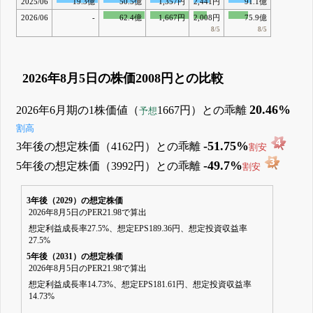
2025/06
19.3億
50.5億
1,357円
2,441円
91.1億
2026/06
-
62.4億
1,667円
2,008円
75.9億
8/5
8/5
2026年8月5日の株価2008円との比較
20.46%
2026年6月期の1株価値（
1667円）との乖離
予想
割高
-51.75%
3年後の想定株価（4162円）との乖離
割安
-49.7%
5年後の想定株価（3992円）との乖離
割安
3年後（2029）の想定株価
2026年8月5日のPER21.98で算出
想定利益成長率27.5%、想定EPS189.36円、想定投資収益率
27.5%
5年後（2031）の想定株価
2026年8月5日のPER21.98で算出
想定利益成長率14.73%、想定EPS181.61円、想定投資収益率
14.73%