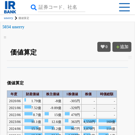
unerry
価値算定
5034 unerry
0
追加
価値算定
β版IRBANKでは、
8月24日まで完全無料
四半期業績・決算の進捗
がさらに
詳しく見られる
無料でβ版をはじめる
価値算定
登録すると永久30%OFFと米株版の先行利用も付きます
年度
財産価値
株主価値
1株価値
株価
時価総額
2020/06
1.79億
-8億
-305円
-
-
2021/06
7.52億
-9.89億
-329円
-
-
2022/06
8.7億
15億
479円
-
-
2023/06
10.1億
12.6億
363円
4,550円
160億
2024/06
15.3億
33.2億
907円
3,070円
114億