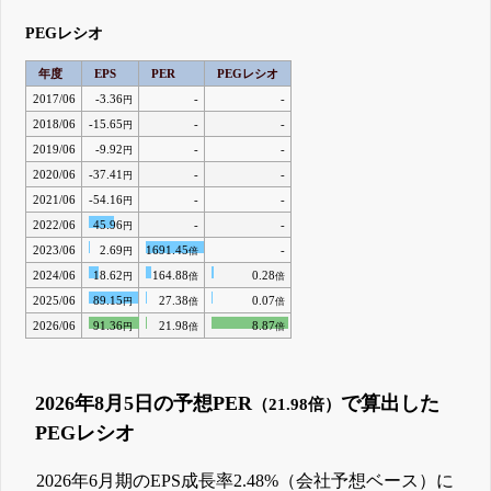
PEGレシオ
年度
EPS
PER
PEGレシオ
2017/06
-3.36
-
-
円
2018/06
-15.65
-
-
円
2019/06
-9.92
-
-
円
2020/06
-37.41
-
-
円
2021/06
-54.16
-
-
円
2022/06
45.96
-
-
円
2023/06
2.69
1691.45
-
円
倍
2024/06
18.62
164.88
0.28
円
倍
倍
2025/06
89.15
27.38
0.07
円
倍
倍
2026/06
91.36
21.98
8.87
円
倍
倍
2026年8月5日の予想PER
で算出した
（21.98倍）
PEGレシオ
2026年6月期のEPS成長率2.48%（会社予想ベース）に