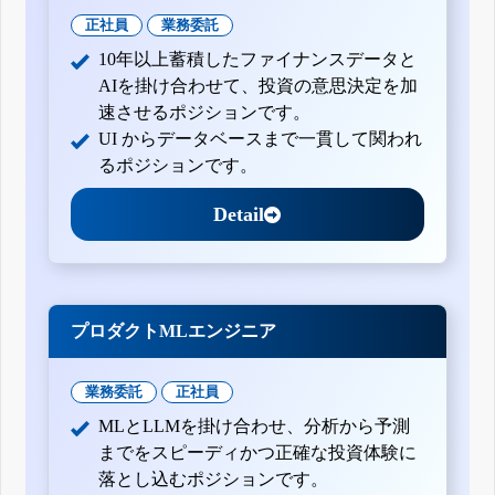
正社員
業務委託
10年以上蓄積したファイナンスデータと
AIを掛け合わせて、投資の意思決定を加
速させるポジションです。
UI からデータベースまで一貫して関われ
るポジションです。
Detail
プロダクトMLエンジニア
業務委託
正社員
MLとLLMを掛け合わせ、分析から予測
までをスピーディかつ正確な投資体験に
落とし込むポジションです。