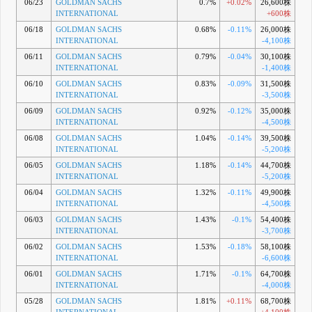
06/23
GOLDMAN SACHS
0.7%
+0.02%
26,600株
INTERNATIONAL
+600株
06/18
GOLDMAN SACHS
0.68%
-0.11%
26,000株
INTERNATIONAL
-4,100株
06/11
GOLDMAN SACHS
0.79%
-0.04%
30,100株
INTERNATIONAL
-1,400株
06/10
GOLDMAN SACHS
0.83%
-0.09%
31,500株
INTERNATIONAL
-3,500株
06/09
GOLDMAN SACHS
0.92%
-0.12%
35,000株
INTERNATIONAL
-4,500株
06/08
GOLDMAN SACHS
1.04%
-0.14%
39,500株
INTERNATIONAL
-5,200株
06/05
GOLDMAN SACHS
1.18%
-0.14%
44,700株
INTERNATIONAL
-5,200株
06/04
GOLDMAN SACHS
1.32%
-0.11%
49,900株
INTERNATIONAL
-4,500株
06/03
GOLDMAN SACHS
1.43%
-0.1%
54,400株
INTERNATIONAL
-3,700株
06/02
GOLDMAN SACHS
1.53%
-0.18%
58,100株
INTERNATIONAL
-6,600株
06/01
GOLDMAN SACHS
1.71%
-0.1%
64,700株
INTERNATIONAL
-4,000株
05/28
GOLDMAN SACHS
1.81%
+0.11%
68,700株