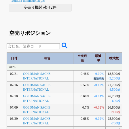
Nomura International plc
空売り機関 残り2件
空売りポジション
空売残
増減
日付
報告
株式数
高
率
2026
07/21
GOLDMAN SACHS
0.48%
-0.09%
18,500株
INTERNATIONAL
-3,200株
義務消失
07/16
GOLDMAN SACHS
0.57%
-0.12%
21,700株
INTERNATIONAL
-4,500株
07/10
GOLDMAN SACHS
0.69%
-0.01%
26,200株
INTERNATIONAL
-600株
07/09
GOLDMAN SACHS
0.7%
+0.02%
26,800株
INTERNATIONAL
+900株
06/29
GOLDMAN SACHS
0.68%
-0.02%
25,900株
INTERNATIONAL
-700株