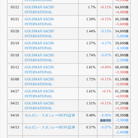
INTERNATIONAL
+4,100株
05/22
GOLDMAN SACHS
1.7%
+0.11%
64,600株
INTERNATIONAL
+4,400株
05/21
GOLDMAN SACHS
1.59%
+0.15%
60,200株
INTERNATIONAL
+5,600株
05/20
GOLDMAN SACHS
1.44%
-0.13%
54,600株
INTERNATIONAL
-5,000株
05/19
GOLDMAN SACHS
1.57%
-0.17%
59,600株
INTERNATIONAL
-6,300株
05/18
GOLDMAN SACHS
1.74%
-0.07%
65,900株
INTERNATIONAL
-2,500株
05/12
GOLDMAN SACHS
1.81%
+0.09%
68,400株
INTERNATIONAL
+3,300株
05/08
GOLDMAN SACHS
1.72%
+0.11%
65,100株
INTERNATIONAL
+3,900株
04/27
GOLDMAN SACHS
1.61%
+0.1%
61,200株
INTERNATIONAL
+4,000株
04/21
GOLDMAN SACHS
1.51%
+0.11%
57,200株
INTERNATIONAL
+4,200株
04/16
モルガン・スタンレーMUFG証券
0.48%
-0.09%
18,500株
-3,300株
義務消失
04/13
モルガン・スタンレーMUFG証券
0.57%
-0.07%
21,800株
-2,400株