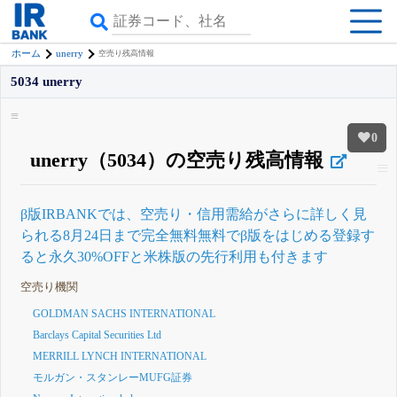
unerry
ホーム
空売り残高情報
5034 unerry
0
unerry（5034）の空売り残高情報
β版IRBANKでは、
空売り・信用需給
がさらに詳しく見
られる
8月24日まで完全無料
無料でβ版をはじめる
登録す
ると永久30%OFFと米株版の先行利用も付きます
空売り機関
GOLDMAN SACHS INTERNATIONAL
Barclays Capital Securities Ltd
MERRILL LYNCH INTERNATIONAL
モルガン・スタンレーMUFG証券