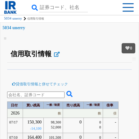
5034 unerry
信用取引情報
5034 unerry
0
信用取引情報
β版IRBANKでは、
8月24日まで完全無料
空売り・信用需給
がさらに詳しく
見られる
無料でβ版をはじめる
貸借取引情報と併せてチェック
登録すると永久30%OFFと米株版の先行利用も付きます
日付
買い残高
一般 / 制度
売り残高
一般 / 制度
倍率
2026
株
株
倍
150,300
0
-
07/17
98,300
0
52,000
0
-14,100
164,400
0
-
07/10
101,500
0