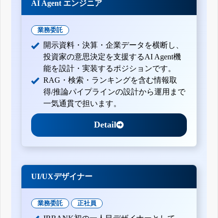
AI Agent エンジニア
業務委託
開示資料・決算・企業データを横断し、
投資家の意思決定を支援するAI Agent機
能を設計・実装するポジションです。
RAG・検索・ランキングを含む情報取
得/推論パイプラインの設計から運用まで
一気通貫で担います。
Detail
UI/UXデザイナー
業務委託
正社員