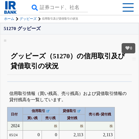
ホーム
グッピーズ
信用取引及び貸借取引の状況
51270 グッピーズ
0
グッピーズ（51270）の信用取引及び
貸借取引の状況
β版IRBANKでは、
8月24日まで完全無料
銘柄スクリーニング
がさらに詳し
くできる
無料でβ版をはじめる
信用取引情報（買い残高、売り残高）および貸借取引情報の
登録すると永久30%OFFと米株版の先行利用も付きます
貸付残高を一覧しています。
信用取引
貸借取引
日付
売り残+貸付残
買い残
売り残
貸付残
2024
株
株
株
0
0
2,113
2,113
05/24