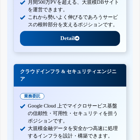
月間500万PVを超える、大規模DBサイト
を運営できます。
これから勢いよく伸びるであろうサービ
スの根幹部分を支えるポジションです。
Detail
クラウドインフラ & セキュリティエンジニ
ア
業務委託
Google Cloud 上でマイクロサービス基盤
の信頼性・可用性・セキュリティを担う
ポジションです。
大規模金融データを安全かつ高速に処理
するインフラを設計・構築できます。