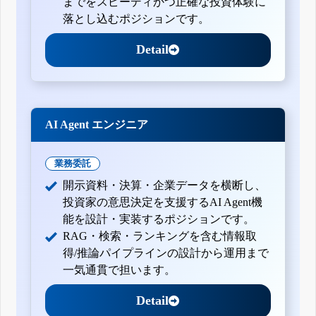
までをスピーディかつ正確な投資体験に
落とし込むポジションです。
Detail
AI Agent エンジニア
業務委託
開示資料・決算・企業データを横断し、
投資家の意思決定を支援するAI Agent機
能を設計・実装するポジションです。
RAG・検索・ランキングを含む情報取
得/推論パイプラインの設計から運用まで
一気通貫で担います。
Detail