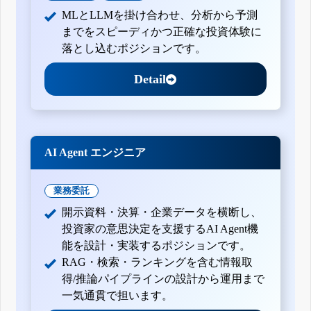
MLとLLMを掛け合わせ、分析から予測
までをスピーディかつ正確な投資体験に
落とし込むポジションです。
Detail
AI Agent エンジニア
業務委託
開示資料・決算・企業データを横断し、
投資家の意思決定を支援するAI Agent機
能を設計・実装するポジションです。
RAG・検索・ランキングを含む情報取
得/推論パイプラインの設計から運用まで
一気通貫で担います。