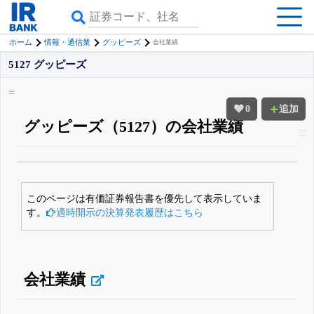
ホーム
情報・通信業
グッピーズ
会社業績
5127 グッピーズ
0
追加
グッピーズ（5127）の会社業績
β版IRBANKでは、
8月24日まで完全無料
四半期業績・決算の進捗
がさらに
詳しく見られる
無料でβ版をはじめる
このページは有価証券報告書を優先して表示していま
登録すると永久30%OFFと米株版の先行利用も付きます
す。
適時開示の決算発表履歴はこちら
会社業績