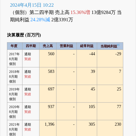
2024年4月15日 10:22
（個別）第二四半期 売上高
15.36%増
13億9284万 当
期純利益
24.28%減
2億3391万
決算履歴 (百万円)
#1
年度
四半期
売上高
営業利益
経常利益
当期純利益
560
-
-44
-29
2017年
通期
8月期
実績
個別
583
-
39
7
2018年
通期
8月期
実績
個別
697
-
45
25
2019年
通期
8月期
実績
個別
937
-
105
77
2020年
通期
8月期
実績
個別
1,396
-
305
230
2021年
通期
8月期
実績
個別