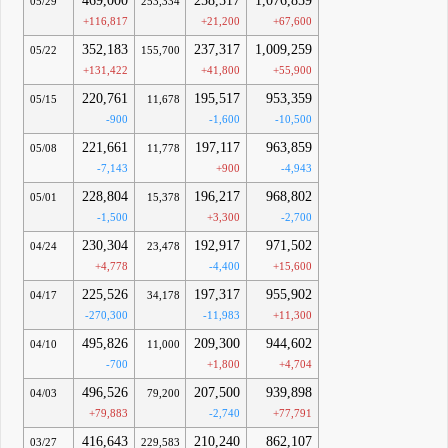
469,000
258,517
1,076,859
05/29
253,334
+116,817
+21,200
+67,600
352,183
237,317
1,009,259
05/22
155,700
+131,422
+41,800
+55,900
220,761
195,517
953,359
05/15
11,678
-900
-1,600
-10,500
221,661
197,117
963,859
05/08
11,778
-7,143
+900
-4,943
228,804
196,217
968,802
05/01
15,378
-1,500
+3,300
-2,700
230,304
192,917
971,502
04/24
23,478
+4,778
-4,400
+15,600
225,526
197,317
955,902
04/17
34,178
-270,300
-11,983
+11,300
495,826
209,300
944,602
04/10
11,000
-700
+1,800
+4,704
496,526
207,500
939,898
04/03
79,200
+79,883
-2,740
+77,791
416,643
210,240
862,107
03/27
229,583