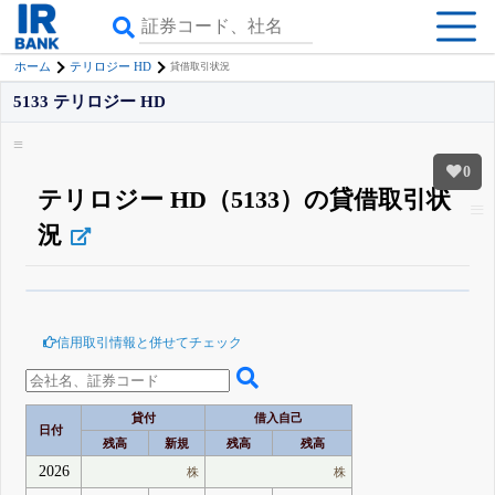
ホーム
テリロジー HD
貸借取引状況
5133 テリロジー HD
0
テリロジー HD（5133）の貸借取引状
況
β版IRBANKでは、
8月24日まで完全無料
空売り・信用需給
がさらに詳しく
見られる
無料でβ版をはじめる
信用取引情報と併せてチェック
登録すると永久30%OFFと米株版の先行利用も付きます
貸付
借入自己
日付
残高
新規
残高
残高
2026
株
株