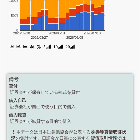
100万
50万
0
2026/02/20
2026/05/01
2026/07/10
2026/03/27
2026/06/05
5
10
20
備考
貸付
証券会社が保有している株式を貸付
借入自己
証券会社が自己で使う目的で借入
借入転貸
証券会社が転貸する目的で借入
本データは日本証券業協会が公表する
株券等貸借取引状
況
の集計です。日証金が日毎に公表する
貸借取引情報では