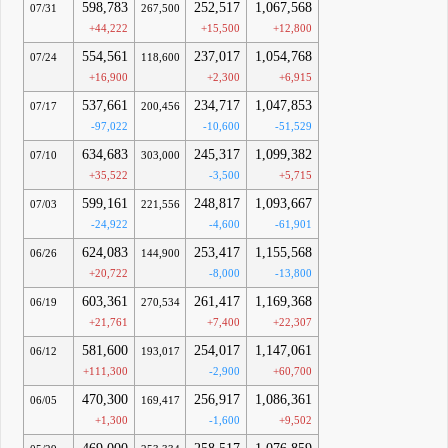
598,783
252,517
1,067,568
07/31
267,500
+44,222
+15,500
+12,800
554,561
237,017
1,054,768
07/24
118,600
+16,900
+2,300
+6,915
537,661
234,717
1,047,853
07/17
200,456
-97,022
-10,600
-51,529
634,683
245,317
1,099,382
07/10
303,000
+35,522
-3,500
+5,715
599,161
248,817
1,093,667
07/03
221,556
-24,922
-4,600
-61,901
624,083
253,417
1,155,568
06/26
144,900
+20,722
-8,000
-13,800
603,361
261,417
1,169,368
06/19
270,534
+21,761
+7,400
+22,307
581,600
254,017
1,147,061
06/12
193,017
+111,300
-2,900
+60,700
470,300
256,917
1,086,361
06/05
169,417
+1,300
-1,600
+9,502