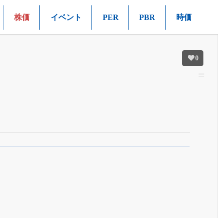
株価
イベント
PER
PBR
時価
0