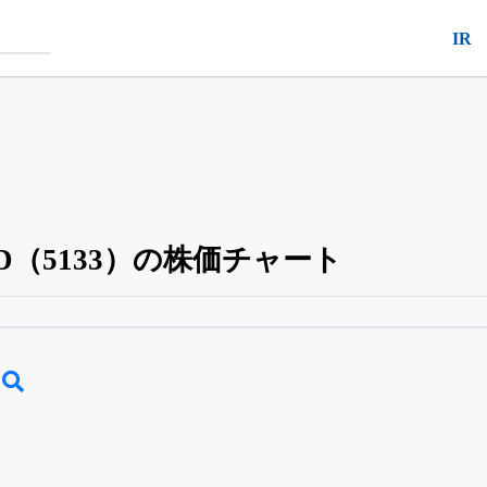
IR
D（5133）の株価チャート
四半期業績・決算の進捗
がさらに詳しく見られる
24日まで完全無料
でβ版をはじめる
OFFと米株版の先行利用も付きます