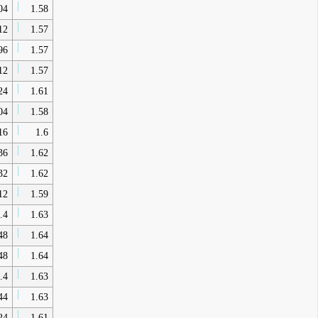
04
1.58
12
1.57
96
1.57
12
1.57
24
1.61
04
1.58
16
1.6
36
1.62
32
1.62
12
1.59
.4
1.63
48
1.64
48
1.64
.4
1.63
44
1.63
24
1.61