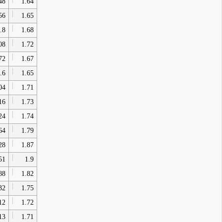
48
1.64
56
1.65
.8
1.68
08
1.72
72
1.67
.6
1.65
04
1.71
16
1.73
24
1.74
64
1.79
28
1.87
51
1.9
88
1.82
32
1.75
12
1.72
13
1.71