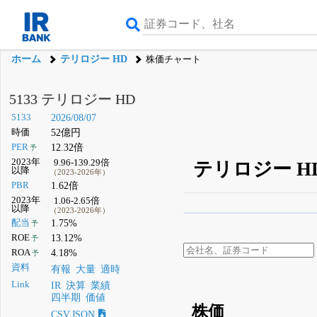
ホーム
テリロジー HD
株価チャート
5133 テリロジー HD
5133
2026/08/07
時価
52億円
PER
12.32倍
予
2023年
9.96-139.29倍
テリロジー H
以降
（2023-2026年）
PBR
1.62倍
2023年
1.06-2.65倍
以降
（2023-2026年）
β版IRBANKでは、
8月
配当
1.75%
予
ROE
13.12%
予
無料
ROA
4.18%
予
登録すると永久30%
資料
有報
大量
適時
Link
IR
決算
業績
四半期
価値
株価
CSV,JSON