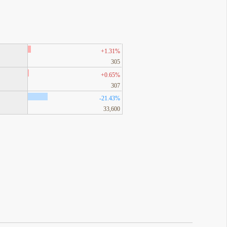
+1.31%
305
+0.65%
307
-21.43%
33,600