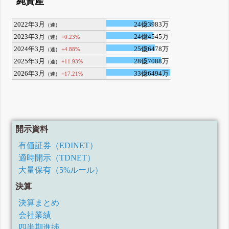
純資産
2022年3月
24億3983万
（連）
2023年3月
24億4545万
+0.23%
（連）
2024年3月
25億6478万
+4.88%
（連）
2025年3月
28億7088万
+11.93%
（連）
2026年3月
33億6494万
+17.21%
（連）
開示資料
有価証券（EDINET）
適時開示（TDNET）
大量保有（5%ルール）
決算
決算まとめ
会社業績
四半期進捗