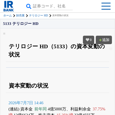
ホーム
卸売業
テリロジー HD
資本変動の状況
5133 テリロジー HD
0
追加
テリロジー HD（5133）の資本変動の
状況
β版IRBANKでは、
8月24日まで完全無料
すべての機能
が無料で使える
無料でβ版をはじめる
登録すると永久30%OFFと米株版の先行利用も付きます
資本変動の状況
2026年7月7日 14:46
(連結) 資本金
前年同
4億5000万、利益剰余金
37.75%