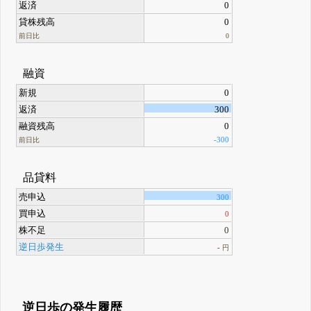
返済
0
貸株残高
0
前日比
0
融資
新規
0
返済
300
融資残高
0
-300
前日比
品貸料
売申込
300
買申込
0
株不足
0
逆日歩発生
-
円
逆日歩の発生履歴