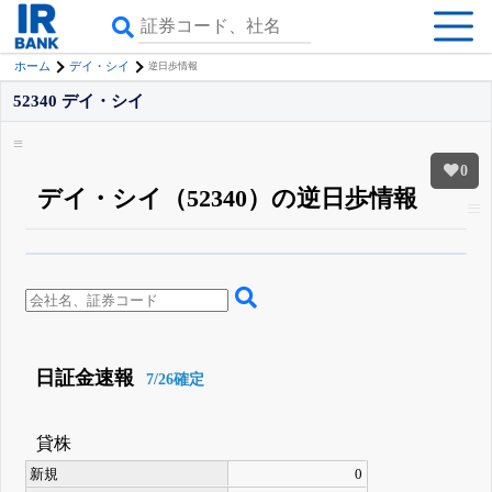
ホーム
デイ・シイ
逆日歩情報
52340 デイ・シイ
0
デイ・シイ（52340）の逆日歩情報
β版IRBANKでは、
8月24日まで完全無料
銘柄スクリーニング
がさらに詳し
くできる
無料でβ版をはじめる
登録すると永久30%OFFと米株版の先行利用も付きます
日証金速報
7/26確定
貸株
新規
0