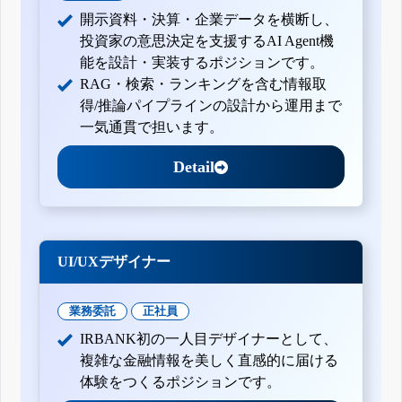
開示資料・決算・企業データを横断し、
投資家の意思決定を支援するAI Agent機
能を設計・実装するポジションです。
RAG・検索・ランキングを含む情報取
得/推論パイプラインの設計から運用まで
一気通貫で担います。
Detail
UI/UXデザイナー
業務委託
正社員
IRBANK初の一人目デザイナーとして、
複雑な金融情報を美しく直感的に届ける
体験をつくるポジションです。