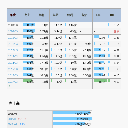
β版IRBANKでは、
8月24日まで完全無料
すべての機能
が無料で使える
無料でβ版をはじめる
登録すると永久30%OFFと米株版の先行利用も付きます
年度
売上
営利
経常
純利
包括
EPS
ROE
R
2008/03
461億
11億
11.9億
3.15億
-
-
1.51
2009/03
486億
2.71億
5.44億
-23億
-
-
赤字
2010/03
409億
7.21億
11.4億
4.48億
-
12.95
2.53
2011/03
359億
-1.33億
3.47億
0.84億
-5.91億
2.43
0.5
2012/03
392億
11.8億
16.3億
7.65億
7.14億
22.12
4.36
2013/03
378億
9.99億
13.1億
11.3億
15.7億
32.58
5.99
2014/03
394億
17.7億
19.7億
10億
13.5億
29.48
5.04
2015/03
373億
13.6億
15.5億
9.8億
13.8億
28.78
4.64
2016/03
344億
10.8億
13.7億
8.88億
3.32億
26.07
4.17
2017/03
375億
19億
21億
13億
-
38.17
6.11
予
売上高
2008/03
460億7100万
2009/03
485億6400万
+5.41%
2010/03
408億9200万
-15.8%