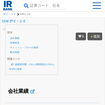
デイ・シイ
決算まとめ
5234 デイ・シイ
目次
0
追加
会社業績
財務状況
キャッシュ・フローの推移
配当推移
関連リンク
減価償却費、のれん償却額及びのれん
等4件の推移
会社業績