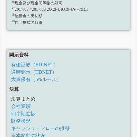
#6
現金及び現金同等物の残高
#7
2017/03
*
2017/03 2Q:2円,4Q:3円から算出
#8
配当金の支払額
#9
自己株式の取得
開示資料
有価証券（EDINET）
適時開示（TDNET）
大量保有（5%ルール）
決算
決算まとめ
会社業績
四半期進捗
財務状況
キャッシュ・フローの推移
資本変動の状況