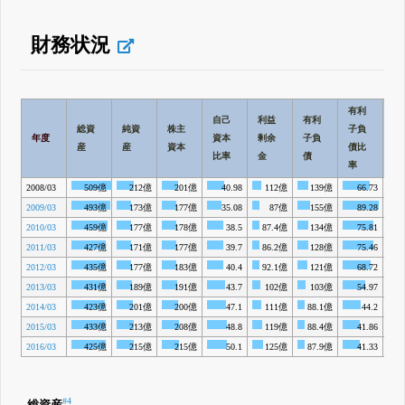
財務状況
有利
自己
利益
有利
総資
純資
株主
子負
年度
資本
剰余
子負
BP
産
産
資本
債比
比率
金
債
率
2008/03
509億
212億
201億
40.98
112億
139億
66.73
-
2009/03
493億
173億
177億
35.08
87億
155億
89.28
-
2010/03
459億
177億
178億
38.5
87.4億
134億
75.81
5
2011/03
427億
171億
177億
39.7
86.2億
128億
75.46
4
2012/03
435億
177億
183億
40.4
92.1億
121億
68.72
5
2013/03
431億
189億
191億
43.7
102億
103億
54.97
5
2014/03
423億
201億
200億
47.1
111億
88.1億
44.2
5
2015/03
433億
213億
208億
48.8
119億
88.4億
41.86
6
2016/03
425億
215億
215億
50.1
125億
87.9億
41.33
6
#4