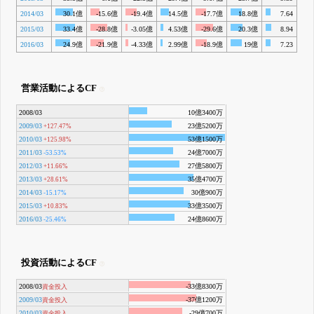
2014/03
30.1億
-15.6億
-19.4億
14.5億
-17.7億
18.8億
7.64
2015/03
33.4億
-28.8億
-3.05億
4.53億
-29.6億
20.3億
8.94
2016/03
24.9億
-21.9億
-4.33億
2.99億
-18.9億
19億
7.23
営業活動によるCF
2008/03
10億3400万
2009/03
23億5200万
+127.47%
2010/03
53億1500万
+125.98%
2011/03
24億7000万
-53.53%
2012/03
27億5800万
+11.66%
2013/03
35億4700万
+28.61%
2014/03
30億900万
-15.17%
2015/03
33億3500万
+10.83%
2016/03
24億8600万
-25.46%
投資活動によるCF
2008/03
-33億8300万
資金投入
2009/03
-37億1200万
資金投入
2010/03
-29億700万
資金投入