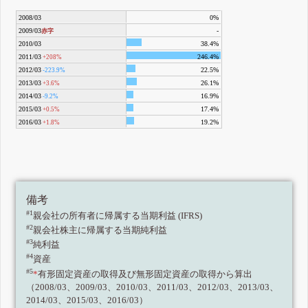
2008/03
0%
2009/03
-
赤字
2010/03
38.4%
2011/03
246.4%
+208%
2012/03
22.5%
-223.9%
2013/03
26.1%
+3.6%
2014/03
16.9%
-9.2%
2015/03
17.4%
+0.5%
2016/03
19.2%
+1.8%
備考
#1
親会社の所有者に帰属する当期利益 (IFRS)
#2
親会社株主に帰属する当期純利益
#3
純利益
#4
資産
#5
*
有形固定資産の取得及び無形固定資産の取得から算出
（2008/03、2009/03、2010/03、2011/03、2012/03、2013/03、
2014/03、2015/03、2016/03）