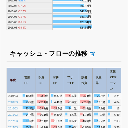
2011/03
490.21円
-4.09%
2012/03
507.12円
+3.45%
2013/03
543.98円
+7.27%
2014/03
585.16円
+7.57%
2015/03
620.34円
+6.01%
2016/03
624.55円
+0.68%
キャッシュ・フローの推移
営業
営業
投資
財務
フリ
設備
現金
CFマ
年度
CF
CF
CF
ーCF
投資
等
ージ
ン
2008/03
10.3億
-33.8億
9.37億
-23.5億
-25.4億
26.4億
2.24
2009/03
23.5億
-37.1億
4.46億
-13.6億
-37.6億
17.3億
4.84
2010/03
53.2億
-29.1億
-23.5億
24.1億
-22.6億
17.8億
13
2011/03
24.7億
-16.1億
-9.39億
8.6億
-11.2億
17億
6.89
2012/03
27.6億
-17.1億
-10.8億
10.5億
-16.9億
16.7億
7.03
2013/03
35.5億
-6.1億
-22.3億
29.4億
-9.67億
23.7億
9.39