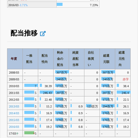
2016/03
7.23%
-1.71%
配当推移
剰余
純資
自社
総還
一株
配当
総還
年度
金の
産配
株買
元性
配当
性向
元額
配当
当率
い
向
2008/03
-
-
307百万
-
0
307百万
0
2009/03
-
-
240百万
-
0
240百万
赤字
2010/03
7
38.39
172百万
-
0
172百万
38.4
2011/03
5
246.43
207百万
-
0
207百万
246.4
2012/03
5
22.48
172百万
-
0
172百万
22.5
2013/03
5
15.2
171百万
0.9
123百万
294百万
26.1
2014/03
5
16.9
170百万
0.9
-
170百万
16.9
2015/03
5
17.4
170百万
0.8
-
170百万
17.4
2016/03
5
19.2
170百万
0.8
-
170百万
19.2
17/03
*
5
-
-
-
-
-
-
予