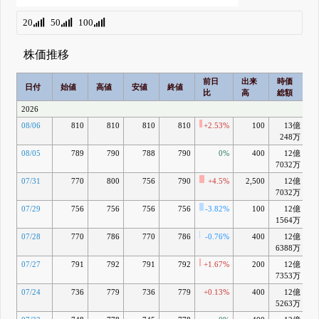
20
50
100
株価推移
前日
出来
時価
2
日付
始値
高値
安値
終値
比
高
総額
2026
08/06
810
810
810
810
+2.53%
100
13億
+
248万
08/05
789
790
788
790
0%
400
12億
7032万
07/31
770
800
756
790
+4.5%
2,500
12億
7032万
07/29
756
756
756
756
-3.82%
100
12億
-
1564万
07/28
770
786
770
786
-0.76%
400
12億
+
6388万
07/27
791
792
791
792
+1.67%
200
12億
+
7353万
07/24
736
779
736
779
+0.13%
400
12億
+
5263万