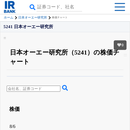
ホーム
日本オーエー研究所
株価チャート
5241 日本オーエー研究所
0
日本オーエー研究所（5241）の株価チ
ャート
β版IRBANKでは、
8月24日まで完全無料
四半期業績・決算の進捗
がさらに
詳しく見られる
無料でβ版をはじめる
登録すると永久30%OFFと米株版の先行利用も付きます
株価
8/6