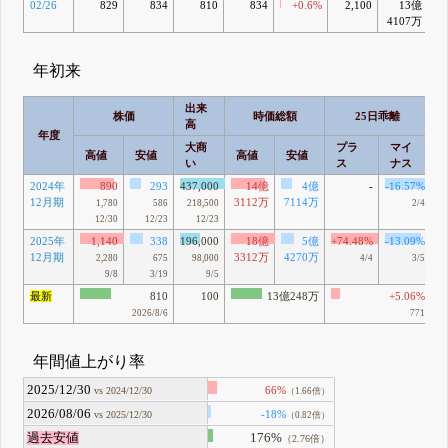
02/26
829
834
810
834
+0.6%
2,100
13億
-
4107万
年初来
出来
株価
時価総額
25日乖離
高
年度
大商
プラ
マイ
高値
安値
高値
安値
い
ス
ナス
2024年
890
293
437,000
14億
4億
-
-16.57%
12月期
3112万
7114万
1,780
586
218,500
2/4
12/30
12/23
12/23
2025年
1,140
338
196,000
18億
5億
+74.48%
-13.09%
12月期
3312万
4270万
2,280
675
98,000
4/4
3/5
9/8
3/19
9/5
最新
810
100
13億248万
+5.06%
2026/8/6
771
年間値上がり率
2025/12/30
66%
vs 2024/12/30
（1.66倍）
2026/08/06
-18%
vs 2025/12/30
（0.82倍）
過去安値
176%
（2.76倍）