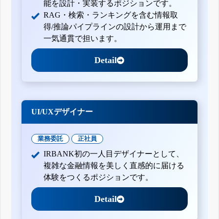
能を設計・実装するポジションです。
RAG・検索・ランキングを含む情報取
得/推論パイプラインの設計から運用まで
一気通貫で担います。
Detail
UI/UXデザイナー
業務委託
正社員
IRBANK初の一人目デザイナーとして、
複雑な金融情報を美しく直感的に届ける
体験をつくるポジションです。
Detail