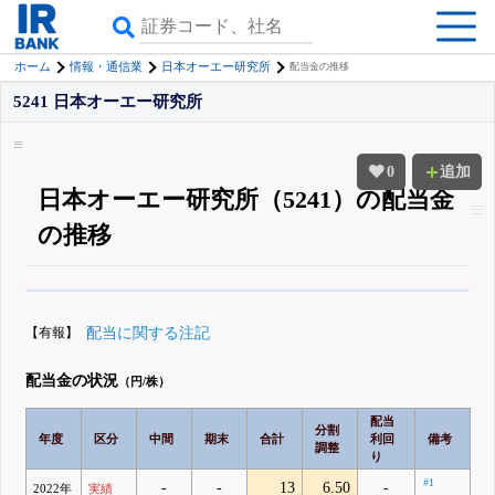
ホーム
情報・通信業
日本オーエー研究所
配当金の推移
5241 日本オーエー研究所
0
追加
日本オーエー研究所（5241）の配当金
の推移
β版IRBANKでは、
8月24日まで完全無料
配当・優待の推移
がさらに詳しく
見られる
無料でβ版をはじめる
【有報】
配当に関する注記
登録すると永久30%OFFと米株版の先行利用も付きます
配当金の状況
（円/株）
配当
分割
年度
区分
中間
期末
合計
利回
備考
調整
り
#1
-
-
13
6.50
-
2022年
実績