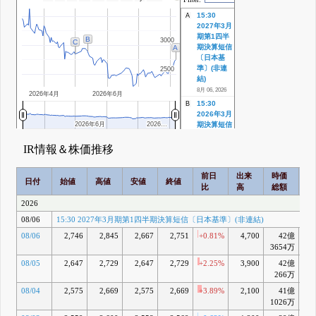
15:30
A
2027年3月
期第1四半
B
3000
3000
C
期決算短信
A
〔日本基
準〕(非連
2500
2500
結)
8月 06, 2026
2026年4月
2026年6月
15:30
B
2026年3月
2026年6月
2026年6月
2026…
2026…
期決算短信
〔日本基
準〕(非連
IR情報＆株価推移
結)
5月 13, 2026
前日
出来
時価
2
日付
始値
高値
安値
終値
15:30 通期
C
比
高
総額
乖
業績予想の
修正及び配
2026
当予想の修
08/06
15:30 2027年3月期第1四半期決算短信〔日本基準〕(非連結)
正に関する
お知らせ
08/06
2,746
2,845
2,667
2,751
+0.81%
4,700
42億
+8
5月 01, 2026
3654万
08/05
2,647
2,729
2,647
2,729
+2.25%
3,900
42億
+7
266万
08/04
2,575
2,669
2,575
2,669
+3.89%
2,100
41億
+5
1026万