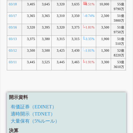
03/18
3,405
3,645
3,320
3,635
+8.51%
10,000
55億
-2
9790万
03/17
3,365
3,365
3,310
3,350
-0.74%
2,500
51億
-1
5900万
03/16
3,320
3,395
3,320
3,375
+1.81%
3,500
51億
-11
9750万
03/13
3,375
3,380
3,315
3,315
-3.35%
1,900
51億
-13
510万
03/12
3,500
3,500
3,425
3,430
-1.01%
1,300
52億
-12
8220万
03/11
3,445
3,525
3,445
3,465
+1.91%
3,300
53億
-12
3610万
開示資料
有価証券（EDINET）
適時開示（TDNET）
大量保有（5%ルール）
決算