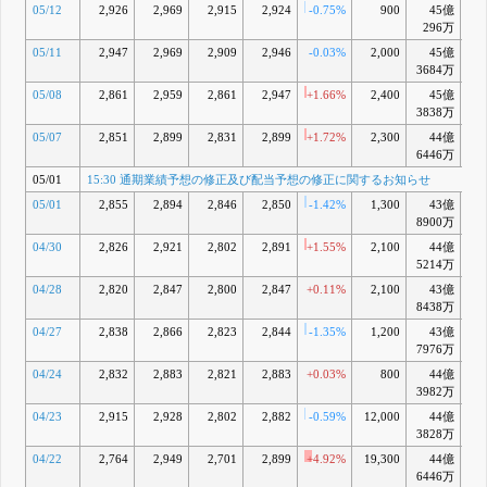
05/12
2,926
2,969
2,915
2,924
-0.75%
900
45億
-2
296万
05/11
2,947
2,969
2,909
2,946
-0.03%
2,000
45億
-
3684万
05/08
2,861
2,959
2,861
2,947
+1.66%
2,400
45億
-2
3838万
05/07
2,851
2,899
2,831
2,899
+1.72%
2,300
44億
-4
6446万
05/01
15:30 通期業績予想の修正及び配当予想の修正に関するお知らせ
05/01
2,855
2,894
2,846
2,850
-1.42%
1,300
43億
-6
8900万
04/30
2,826
2,921
2,802
2,891
+1.55%
2,100
44億
-5
5214万
04/28
2,820
2,847
2,800
2,847
+0.11%
2,100
43億
-7
8438万
04/27
2,838
2,866
2,823
2,844
-1.35%
1,200
43億
-8
7976万
04/24
2,832
2,883
2,821
2,883
+0.03%
800
44億
-
3982万
04/23
2,915
2,928
2,802
2,882
-0.59%
12,000
44億
-7
3828万
04/22
2,764
2,949
2,701
2,899
+4.92%
19,300
44億
-8
6446万