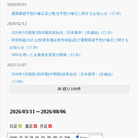
2026/05/01
通期業績予想の修正及び配当予想の修正に関するお知らせ（15:30）
2026/02/12
2026年3月期第3四半期決算短信〔日本基準〕(非連結)（15:30）
特別利益の計上(投資有価証券売却益)及び通期業績予想の修正に関する
お知らせ（15:30）
SBHを用いた水素発生装置の開発（15:30）
2025/11/07
2026年3月期第2四半期(中間期)決算短信〔日本基準〕(非連結)
（15:00）
IR 残り100件
2026/03/11～2026/08/06
日足
週足
月足
Zoom:
株価
1h
1d
5d
1w
1m
3m
6m
1y
max
Filter: