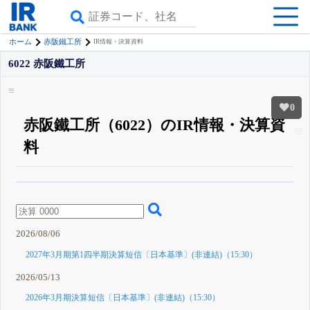
ホーム
赤阪鐵工所
IR情報・決算資料
6022 赤阪鐵工所
0
赤阪鐵工所（6022）のIR情報・決算資
料
β版IRBANKでは、
8月24日まで完全無料
四半期業績・決算の進捗
がさらに
詳しく見られる
無料でβ版をはじめる
登録すると永久30%OFFと米株版の先行利用も付きます
2026/08/06
2027年3月期第1四半期決算短信〔日本基準〕(非連結)（15:30）
2026/05/13
2026年3月期決算短信〔日本基準〕(非連結)（15:30）