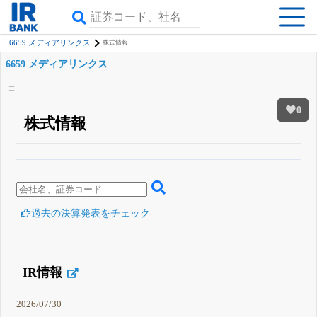
6659 メディアリンクス
株式情報
6659 メディアリンクス
0
株式情報
β版IRBANKでは、
8月24日まで完全無料
四半期業績・決算の進捗
がさらに
詳しく見られる
無料でβ版をはじめる
登録すると永久30%OFFと米株版の先行利用も付きます
過去の決算発表をチェック
IR情報
2026/07/30