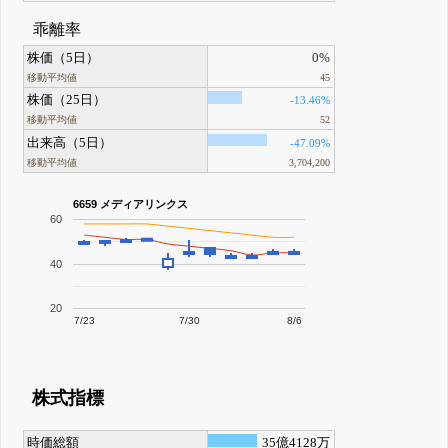
乖離率
株価（5日）
0%
移動平均値
45
株価（25日）
-13.46%
移動平均値
52
出来高（5日）
-47.09%
移動平均値
3,704,200
6659 メディアリンクス
60
40
20
7/23
7/30
8/6
株式指標
時価総額
35億4128万