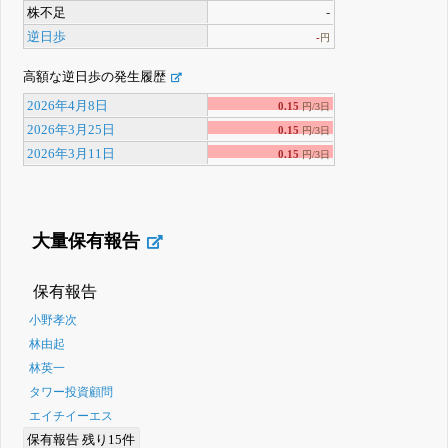
株不足
-
逆日歩
-
円
高額な逆日歩の発生履歴
2026年4月8日
0.15
円/3日
2026年3月25日
0.15
円/3日
2026年3月11日
0.15
円/3日
大量保有報告
保有報告
小野孝次
林由起
林英一
タワー投資顧問
エイチイーエス
保有報告 残り15件