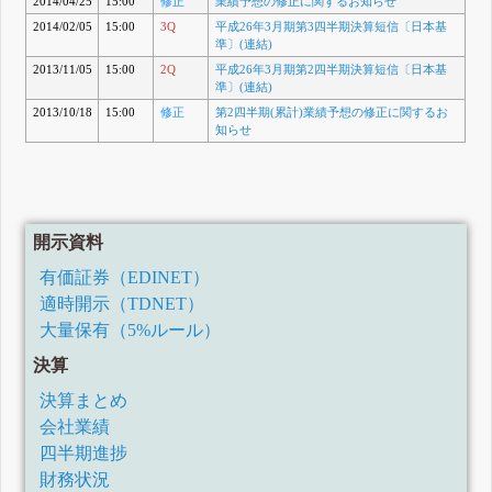
2014/04/25
15:00
修正
業績予想の修正に関するお知らせ
2014/02/05
15:00
3Q
平成26年3月期第3四半期決算短信〔日本基
準〕(連結)
2013/11/05
15:00
2Q
平成26年3月期第2四半期決算短信〔日本基
準〕(連結)
2013/10/18
15:00
修正
第2四半期(累計)業績予想の修正に関するお
知らせ
開示資料
有価証券（EDINET）
適時開示（TDNET）
大量保有（5%ルール）
決算
決算まとめ
会社業績
四半期進捗
財務状況