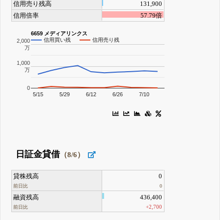
信用売り残高
131,900
信用倍率
57.79倍
6659 メディアリンクス
信用買い残
信用売り残
2,000
万
1,000
万
0
5/15
5/29
6/12
6/26
7/10
日証金貸借
（8/6）
貸株残高
0
前日比
0
融資残高
436,400
+2,700
前日比