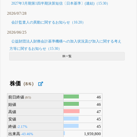
2027年3月期第1四半期決算短信〔日本基準〕(連結)（15:30）
2026/07/28
会計監査人の異動に関するお知らせ（16:20）
2026/06/25
公益財団法人財務会計基準機構への加入状況及び加入に関する考え
方等に関するお知らせ（15:30）
IR一覧
株価
（8/6）
前日終値
46
(8/5)
始値
46
高値
47
安値
45
終値
45
-2.17%
出来高
1,959,800
-43.46%