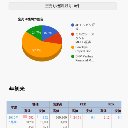
空売り機関 残り10件
空売り機関の割合
JPモルガン証
券
14.7%
15.3%
モルガン・ス
タンレー
MUFG証券
Barclays
57.4%
Capital Sec…
BNP Paribas
Financial M…
年初来
株価
出来高
PER
PBR
年度
高値
安値
高値
高値
安値
高値
安値
2010年
582
152
360,900
24.51
6.4
2.12
0.55
3月期
58,200
15,200
3,609
3/25
4/24
3/3