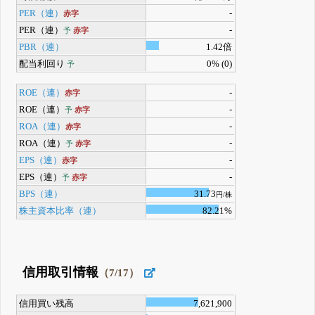
PER（連）
-
赤字
PER（連）
-
予
赤字
PBR（連）
1.42倍
配当利回り
0% (0)
予
ROE（連）
-
赤字
ROE（連）
-
予
赤字
ROA（連）
-
赤字
ROA（連）
-
予
赤字
EPS（連）
-
赤字
EPS（連）
-
予
赤字
BPS（連）
31.73
円/株
株主資本比率（連）
82.21%
信用取引情報
（7/17）
信用買い残高
7,621,900