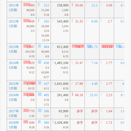
2011年
880
212
258,900
50.66
12.2
3.09
0.74
3月期
88,000
21,200
2,589
6/8
3/18
6/8
2012年
849
165
543,400
31.35
6.09
2.7
0.52
3月期
84,900
16,500
5,434
2/3
12/6
1/31
16,500
11/24
2013年
1,047
404
812,400
758.7
292.75
223.24
86.14
3月期
104,700
40,400
8,124
6/20
4/9
6/19
2014年
929
430
1,485,100
15.47
7.16
1.77
0.82
3月期
92,900
3/4
14,851
9/12
43,000
9/12
6/27
2015年
1,740
437
1,641,600
17.88
4.49
2.77
0.7
3月期
10/23
4/11
8/26
2016年
1,416
485
261,400
68.18
23.35
2.23
0.76
3月期
5/8
2/16
5/8
1/21
2017年
770
506
63,900
赤字
赤字
1.64
1.08
3月期
1/30
5/27
3/2
2018年
640
360
2,428,400
赤字
赤字
1.72
0.97
3月期
8/28
3/26
8/28