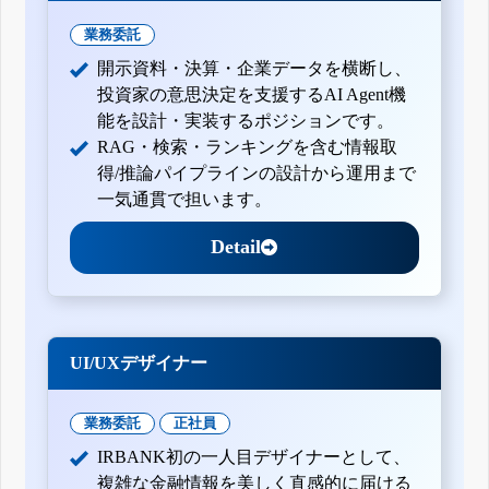
業務委託
開示資料・決算・企業データを横断し、
投資家の意思決定を支援するAI Agent機
能を設計・実装するポジションです。
RAG・検索・ランキングを含む情報取
得/推論パイプラインの設計から運用まで
一気通貫で担います。
Detail
UI/UXデザイナー
業務委託
正社員
IRBANK初の一人目デザイナーとして、
複雑な金融情報を美しく直感的に届ける