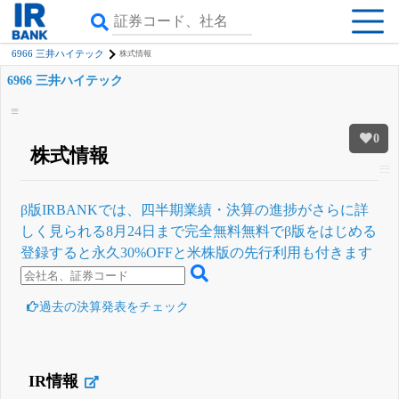
6966 三井ハイテック
株式情報
6966 三井ハイテック
0
株式情報
β版IRBANKでは、
四半期業績・決算の進捗
がさらに詳
しく見られる
8月24日まで完全無料
無料でβ版をはじめる
登録すると永久30%OFFと米株版の先行利用も付きます
過去の決算発表をチェック
IR情報