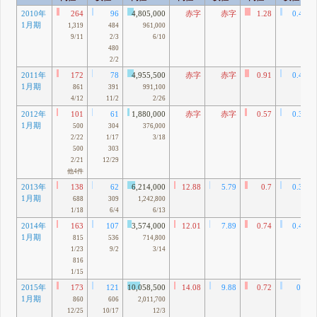
2010年
264
96
4,805,000
赤字
赤字
1.28
0.47
1月期
1,319
484
961,000
9/11
2/3
6/10
480
2/2
2011年
172
78
4,955,500
赤字
赤字
0.91
0.42
1月期
861
391
991,100
4/12
11/2
2/26
2012年
101
61
1,880,000
赤字
赤字
0.57
0.34
1月期
500
304
376,000
2/22
1/17
3/18
500
303
2/21
12/29
他4件
2013年
138
62
6,214,000
12.88
5.79
0.7
0.32
1月期
688
309
1,242,800
1/18
6/4
6/13
2014年
163
107
3,574,000
12.01
7.89
0.74
0.48
1月期
815
536
714,800
1/23
9/2
3/14
816
1/15
2015年
173
121
10,058,500
14.08
9.88
0.72
0.5
1月期
860
606
2,011,700
12/25
10/17
12/3