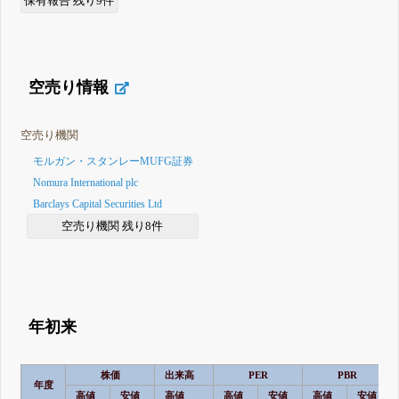
保有報告 残り9件
空売り情報
空売り機関
モルガン・スタンレーMUFG証券
Nomura International plc
Barclays Capital Securities Ltd
空売り機関 残り8件
年初来
株価
出来高
PER
PBR
年度
高値
安値
高値
高値
安値
高値
安値