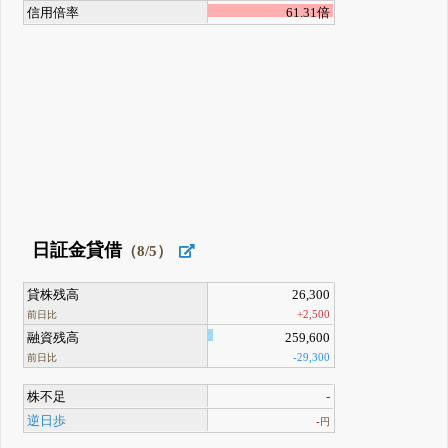
信用倍率
61.31倍
日証金貸借
（8/5）
貸株残高
26,300
+2,500
前日比
融資残高
259,600
-29,300
前日比
株不足
-
逆日歩
-
円