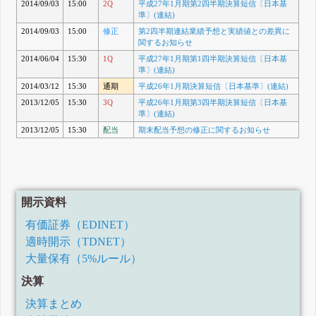
2014/09/03
15:00
2Q
平成27年1月期第2四半期決算短信〔日本基
準〕(連結)
2014/09/03
15:00
修正
第2四半期連結業績予想と実績値との差異に
関するお知らせ
2014/06/04
15:30
1Q
平成27年1月期第1四半期決算短信〔日本基
準〕(連結)
2014/03/12
15:30
通期
平成26年1月期決算短信〔日本基準〕(連結)
2013/12/05
15:30
3Q
平成26年1月期第3四半期決算短信〔日本基
準〕(連結)
2013/12/05
15:30
配当
期末配当予想の修正に関するお知らせ
開示資料
有価証券（EDINET）
適時開示（TDNET）
大量保有（5%ルール）
決算
決算まとめ