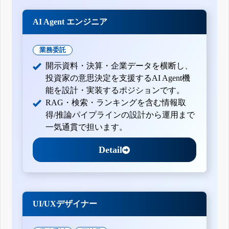
AI Agent エンジニア
業務委託
開示資料・決算・企業データを横断し、
投資家の意思決定を支援するAI Agent機
能を設計・実装するポジションです。
RAG・検索・ランキングを含む情報取
得/推論パイプラインの設計から運用まで
一気通貫で担います。
Detail
UI/UXデザイナー