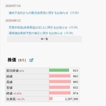
2026/07/14
連結子会社からの配当金受領に関するお知らせ（15:30）
2026/06/12
営業外収益(為替差益)の計上に関するお知らせ（15:30）
通期連結業績予想の修正に関するお知らせ（15:30）
IR一覧
株価
（8/5）
前日終値
915
(8/4)
始値
965
高値
995
安値
955
終値
974
+6.45%
出来高
2,297,300
+34.3%