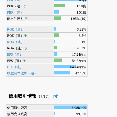
PER（連）
17.8倍
予
PBR（連）
1.51倍
配当利回り
1.95% (19)
予
ROE（連）
3.22%
ROE（連）
8.5%
予
ROA（連）
1.31%
ROA（連）
4.03%
予
EPS（連）
17.24
円/株
EPS（連）
54.72
予
円/株
BPS（連）
643.48
円/株
株主資本比率（連）
47.45%
信用取引情報
（7/17）
信用買い残高
6,088,400
信用売り残高
99,300