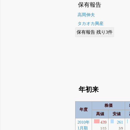
保有報告
高岡伸夫
タカオカ興産
保有報告 残り3件
年初来
株価
年度
高値
安値
2010年
439
261
1月期
1/15
3/9