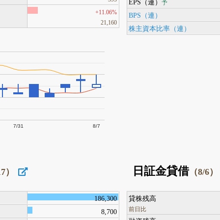
EPS（連）
予
+11.06%
BPS（連）
21,160
株主資本比率（連）
7/31
8/7
日証金貸借
17）
（8/6）
186,300
貸株残高
前日比
8,700