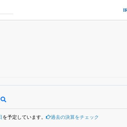
I
四半期業績・決算の進捗
がさらに詳しく見られる
24日まで完全無料
でβ版をはじめる
OFFと米株版の先行利用も付きます
日
を予定しています。
過去の決算をチェック
）