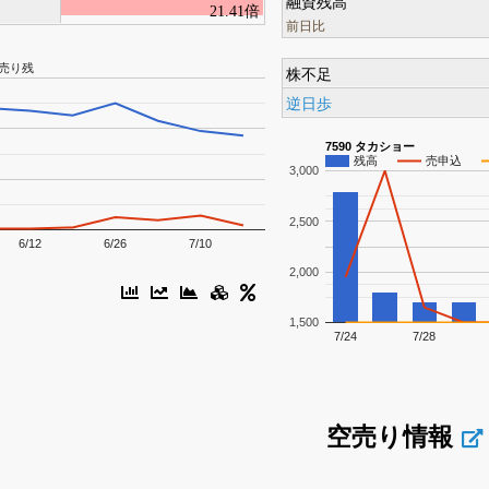
融資残高
21.41倍
前日比
売り残
株不足
逆日歩
7590 タカショー
残高
売申込
3,000
2,500
6/12
6/26
7/10
2,000
1,500
7/24
7/28
空売り情報