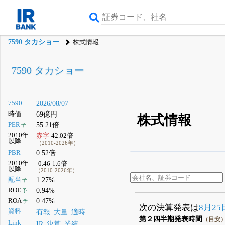
7590 タカショー
株式情報
7590 タカショー
7590
2026/08/07
時価
69億円
株式情報
PER
55.21倍
予
2010年
赤字
-42.02倍
以降
（2010-2026年）
PBR
0.52倍
β版IRBANKでは、
8月
2010年
0.46-1.6倍
以降
（2010-2026年）
無料
配当
1.27%
予
登録すると永久30%
ROE
0.94%
予
ROA
0.47%
予
次の決算発表は
8月25
資料
有報
大量
適時
第２四半期発表時間
（目安
Link
IR
決算
業績