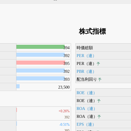
株式指標
394
時価総額
392
PER（連）
395
PER（連）
予
392
PBR（連）
393
配当利回り
予
23,500
ROE（連）
ROE（連）
予
ROA（連）
+0.26%
ROA（連）
予
392
EPS（連）
-0.51%
395