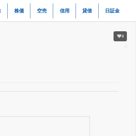
R
株価
空売
信用
貸借
日証金
0