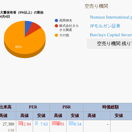
空売り機関
大量保有者（5%以上）の割合
Nomura International 
4月4日
高岡伸夫
JPモルガン証券
株式会社タカ
オカ興産
Barclays Capital Securi
その他
空売り機関 残り
85%
出来高
PER
PBR
時価総額
高値
高値
安値
高値
安値
高値
安値
27,300
12.84
7.63
0.91
0.54
-
1/18