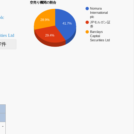
空売り機関の割合
Nomura
International
plc
plc
28.9%
JPモルガン証
41.7%
券
Barclays
ties Ltd
29.4%
Capital
Securities Ltd
7件
-