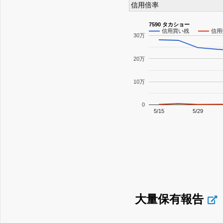
信用倍率
7590 タカショー
信用買い残
信用
30万
20万
10万
0
5/15
5/29
大量保有報告