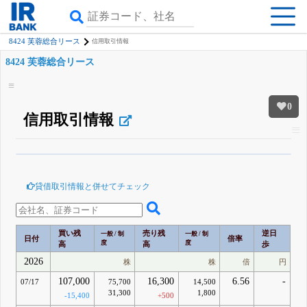
8424 芙蓉総合リース
信用取引情報
8424 芙蓉総合リース
0
信用取引情報
β版IRBANKでは、
8月24日まで完全無料
空売り・信用需給
がさらに詳しく
見られる
無料でβ版をはじめる
貸借取引情報と併せてチェック
登録すると永久30%OFFと米株版の先行利用も付きます
買い残
売り残
逆日
一般 / 制
一般 / 制
日付
倍率
度
度
高
高
歩
2026
株
株
倍
円
107,000
16,300
6.56
-
07/17
75,700
14,500
31,300
1,800
-15,400
+500