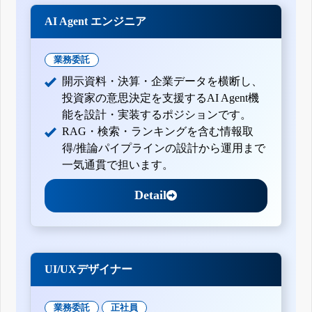
AI Agent エンジニア
業務委託
開示資料・決算・企業データを横断し、
投資家の意思決定を支援するAI Agent機
能を設計・実装するポジションです。
RAG・検索・ランキングを含む情報取
得/推論パイプラインの設計から運用まで
一気通貫で担います。
Detail
UI/UXデザイナー
業務委託
正社員