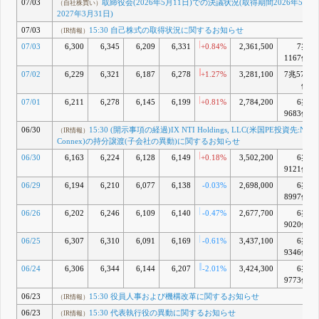
07/03
取締役会(2026年5月11日)での決議状況(取得期間2026年5月2
（自社株買い）
締役候補者の決定
2027年3月31日)
ならびに三委員会
の委員構成につい
07/03
15:30 自己株式の取得状況に関するお知らせ
（IR情報）
て
07/03
6,300
6,345
6,209
6,331
+0.84%
2,361,500
7兆
15:30 役
（IR情報）
1167億
員人事のお知らせ
5月 11, 2026
07/02
6,229
6,321
6,187
6,278
+1.27%
3,281,100
7兆571
15:30 役
J
（IR情報）
億
員人事のお知らせ
07/01
6,211
6,278
6,145
6,199
+0.81%
2,784,200
6兆
5月 01, 2026
9683億
15:30 連
K
（IR情報）
結子会社オリック
06/30
15:30 (開示事項の経過)IX NTI Holdings, LLC(米国PE投資先:Netwo
（IR情報）
ス銀行の異動(株式
Connex)の持分譲渡(子会社の異動)に関するお知らせ
譲渡)に関するお知
06/30
6,163
6,224
6,128
6,149
+0.18%
3,502,200
6兆
らせ
4月 27, 2026
9121億
8:45 IX
L
（IR情報）
06/29
6,194
6,210
6,077
6,138
-0.03%
2,698,000
6兆
NTI Holdings,
8997億
LLC(米国PE投資
先:Network
06/26
6,202
6,246
6,109
6,140
-0.47%
2,677,700
6兆
Connex)の持分譲
9020億
渡(子会社の異動)
に関するお知らせ
06/25
6,307
6,310
6,091
6,169
-0.61%
3,437,100
6兆
4月 14, 2026
9346億
15:30 筑
M
（IR情報）
06/24
6,306
6,344
6,144
6,207
-2.01%
3,424,300
6兆
波リース株式会社
9773億
の会社分割(簡易吸
06/23
15:30 役員人事および機構改革に関するお知らせ
収分割)に関するお
（IR情報）
知らせ
4月 13, 2026
06/23
15:30 代表執行役の異動に関するお知らせ
（IR情報）