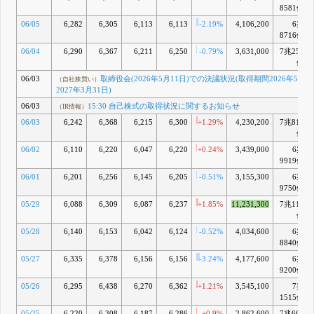
+0.07%
8581億
3月 31, 2026
06/05
6,282
6,305
6,113
6,113
-2.19%
4,106,200
6兆
BNP
R
（空売り報告）
8716億
Paribas
Financial
06/04
6,290
6,367
6,211
6,250
-0.79%
3,631,000
7兆256
Markets SNC
億
6,483,887株
06/03
取締役会(2026年5月11日)での決議状況(取得期間2026年5月2
（自社株買い）
（0.57%）
-0.19%
2027年3月31日)
3月 30, 2026
15:30 役
06/03
15:30 自己株式の取得状況に関するお知らせ
S
（IR情報）
（IR情報）
員人事および機構
06/03
6,242
6,368
6,215
6,300
+1.29%
4,230,200
7兆818
改革に関するお知
億
らせ
3月 27, 2026
06/02
6,110
6,220
6,047
6,220
+0.24%
3,439,000
6兆
BNP
T
（空売り報告）
9919億
Paribas
Financial
06/01
6,201
6,256
6,145
6,205
-0.51%
3,155,300
6兆
Markets SNC
9750億
8,593,753株
（0.76%）
05/29
6,088
6,309
6,087
6,237
+1.85%
11,231,300
7兆110
新規
億
3月 18, 2026
U
（空売り報告）
05/28
6,140
6,153
6,042
6,124
-0.52%
4,034,600
6兆
Barclays Bank
8840億
PLC
05/27
6,335
6,378
6,156
6,156
-3.24%
4,177,600
6兆
4,302,290株
9200億
（0.38%）
-0.18%
義務消失
05/26
6,295
6,438
6,270
6,362
+1.21%
3,545,100
7兆
3月 17, 2026
1515億
05/25
6,220
6,308
6,187
6,286
+0.9%
2,862,600
7兆661