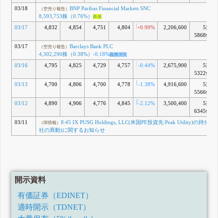
03/18
BNP Paribas Financial Markets SNC
（空売り報告）
8,593,753株（0.76%）
新規
03/17
4,832
4,854
4,751
4,804
+0.99%
2,206,600
5兆
5868億
03/17
Barclays Bank PLC
（空売り報告）
4,302,290株（0.38%）
-0.18%
義務消失
03/16
4,795
4,825
4,729
4,757
-0.44%
2,675,900
5兆
5322億
03/13
4,700
4,806
4,700
4,778
-1.38%
4,916,600
5兆
5566億
03/12
4,890
4,906
4,776
4,845
-2.12%
3,500,400
5兆
6345億
03/11
8:45 IX PUSG Holdings, LLC(米国PE投資先:Peak Utility)の持分
（IR情報）
社の異動)に関するお知らせ
開示資料
有価証券（EDINET）
適時開示（TDNET）