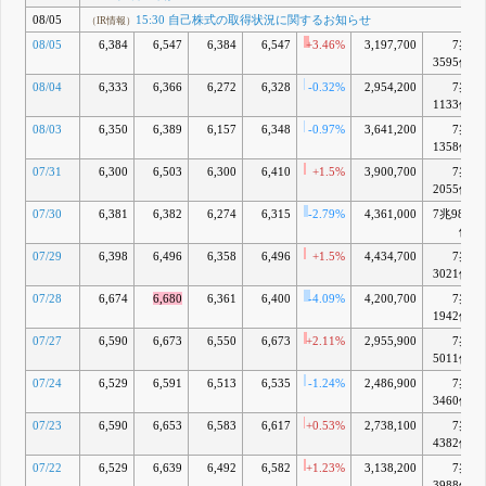
NTI Holdings,
08/05
15:30 自己株式の取得状況に関するお知らせ
（IR情報）
LLC(米国PE投資
先:Network
08/05
6,384
6,547
6,384
6,547
+3.46%
3,197,700
7兆
Connex)の持分譲
3595億
渡(子会社の異動)
08/04
6,333
6,366
6,272
6,328
-0.32%
2,954,200
7兆
に関するお知らせ
1133億
6月 30, 2026
15:30 代
E
08/03
6,350
6,389
6,157
6,348
-0.97%
3,641,200
7兆
（IR情報）
表執行役の異動に
1358億
関するお知らせ
07/31
6,300
6,503
6,300
6,410
+1.5%
3,900,700
7兆
15:30 役
（IR情報）
2055億
員人事および機構
改革に関するお知
07/30
6,381
6,382
6,274
6,315
-2.79%
4,361,000
7兆987
らせ
6月 23, 2026
億
15:30 自
F
（IR情報）
07/29
6,398
6,496
6,358
6,496
+1.5%
4,434,700
7兆
己株式の取得状況
3021億
に関するお知らせ
取締
（自社株買い）
07/28
6,674
6,680
6,361
6,400
-4.09%
4,200,700
7兆
役会(2026年5月
1942億
11日)での決議状
07/27
6,590
6,673
6,550
6,673
+2.11%
2,955,900
7兆
況(取得期間2026
5011億
年5月22日～2027
年3月31日)
07/24
6,529
6,591
6,513
6,535
-1.24%
2,486,900
7兆
6月 03, 2026
3460億
11:30 株
G
（IR情報）
07/23
6,590
6,653
6,583
6,617
+0.53%
2,738,100
7兆
式会社東芝の
4382億
2026年3月期通期
決算に伴う当社連
07/22
6,529
6,639
6,492
6,582
+1.23%
3,138,200
7兆
結決算(2027年3月
3988億