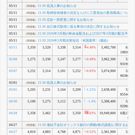
05/11
15:30 役員人事のお知らせ
（IR情報）
05/11
15:30 取締役候補者の決定ならびに三委員会の委員構成について
（IR情報）
05/11
15:30 定款一部変更に関するお知らせ
（IR情報）
05/11
15:30 自己株式取得に係る事項の決定に関するお知らせ
（IR情報）
05/11
15:30 2026年3月期の剰余金配当および2027年3月期の配当予想
（IR情報）
05/11
15:30 2026年3月期決算短信〔米国基準〕(連結)
（IR情報）
05/11
5,350
5,520
5,338
5,514
+4.49%
5,492,700
6兆
1983億
05/08
5,275
5,330
5,247
5,277
+0.48%
3,962,300
5兆
9319億
05/07
5,252
5,314
5,181
5,252
+0.83%
5,074,900
5兆
9038億
05/01
15:30 役員人事のお知らせ
（IR情報）
05/01
5,205
5,231
5,164
5,209
-1.25%
2,638,400
5兆
8554億
04/30
5,190
5,275
5,112
5,275
-1.4%
5,308,400
5兆
9296億
04/28
5,358
5,462
5,261
5,350
+9.83%
10,949,800
6兆139
億
04/27
15:30 連結子会社オリックス銀行の異動(株式譲渡)に関するお知
（IR情報）
04/27
4,810
4,883
4,768
4,871
+0.52%
2,361,900
5兆