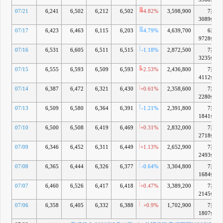
期第1四半期)への
07/21
6,241
6,502
6,212
6,502
+4.82%
3,598,900
7兆
影響に関するお知
3089億
らせ(続報)
5月 21, 2026
07/17
6,423
6,463
6,115
6,203
-4.79%
4,639,700
6兆
18:10 株
H
（IR情報）
9728億
式会社東芝の
07/16
6,531
6,605
6,511
6,515
-1.18%
2,872,500
7兆
2026年3月期通期
3235億
決算に伴う当社連
結決算(2027年3月
07/15
6,555
6,593
6,509
6,593
+2.53%
2,436,800
7兆
期第1四半期)への
4112億
影響に関するお知
07/14
6,387
6,472
6,321
6,430
+0.61%
2,358,600
7兆
らせ
5月 15, 2026
2280億
15:30
I
（IR情報）
2026年3月期決算
07/13
6,509
6,580
6,364
6,391
-1.21%
2,391,800
7兆
短信〔米国基準〕
1841億
(連結)
07/10
6,500
6,508
6,419
6,469
+0.31%
2,832,000
7兆
15:30
（IR情報）
2718億
2026年3月期の剰
余金配当および
07/09
6,346
6,452
6,311
6,449
+1.13%
2,652,900
7兆
2027年3月期の配
2493億
当予想について
07/08
6,365
6,444
6,326
6,377
-0.64%
3,304,800
7兆
15:30 自
（IR情報）
己株式取得に係る
1684億
事項の決定に関す
07/07
6,460
6,526
6,417
6,418
+0.47%
3,389,200
7兆
るお知らせ
2145億
15:30 定
（IR情報）
款一部変更に関す
07/06
6,358
6,405
6,332
6,388
+0.9%
1,702,900
7兆
るお知らせ
1807億
15:30 取
（IR情報）