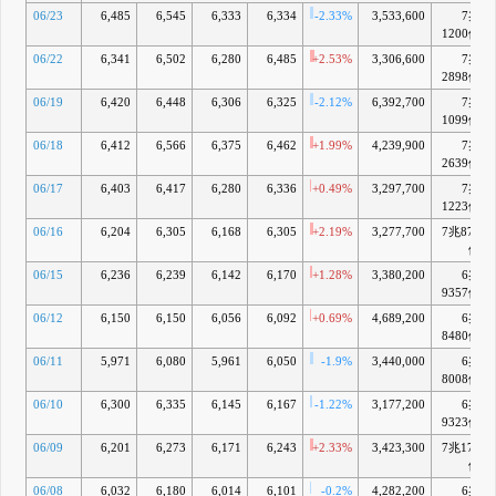
BNP
N
（空売り報告）
06/23
6,485
6,545
6,333
6,334
-2.33%
3,533,600
7兆
Paribas
1200億
Financial
Markets SNC
06/22
6,341
6,502
6,280
6,485
+2.53%
3,306,600
7兆
5,391,487株
2898億
（0.47%）
-0.17%
06/19
6,420
6,448
6,306
6,325
-2.12%
6,392,700
7兆
義務消失
1099億
4月 06, 2026
取締
O
（自社株買い）
06/18
6,412
6,566
6,375
6,462
+1.99%
4,239,900
7兆
役会(2025年11月
2639億
12日)での決議状
06/17
6,403
6,417
6,280
6,336
+0.49%
3,297,700
7兆
況(取得期間2025
1223億
年5月19日～2026
年3月31日)
06/16
6,204
6,305
6,168
6,305
+2.19%
3,277,700
7兆874
4月 03, 2026
億
15:30 (訂
P
（IR情報）
06/15
6,236
6,239
6,142
6,170
+1.28%
3,380,200
6兆
正)IX PUSG
9357億
Holdings, LLC(米
国PE投資先:Peak
06/12
6,150
6,150
6,056
6,092
+0.69%
4,689,200
6兆
Utility)の持分譲渡
8480億
(子会社の異動)に
06/11
5,971
6,080
5,961
6,050
-1.9%
3,440,000
6兆
関するお知らせ
8008億
4月 01, 2026
BNP
Q
06/10
6,300
6,335
6,145
6,167
-1.22%
3,177,200
6兆
（空売り報告）
Paribas
9323億
Financial
06/09
6,201
6,273
6,171
6,243
+2.33%
3,423,300
7兆177
Markets SNC
億
7,284,187株
（0.64%）
06/08
6,032
6,180
6,014
6,101
-0.2%
4,282,200
6兆