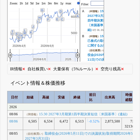
Zoom:
株価
1h
1d
5d
1w
1m
3m
6m
1y
max
Filter:
G
15:30
A
D
（IR情報）
B
2027年3月期第1
A
6000
6000
H
E
C
F
四半期決算短信
I
〔米国基準〕(連
J
結)
8月 06, 2026
L
T
K
M
5000
5000
U
S
P
O
N
15:30 自
B
Q
（IR情報）
R
己株式の取得状況
に関するお知らせ
2026年4月
2026年6月
取締
（自社株買い）
役会(2026年5月
2026年6月
2026年6月
2026…
2026…
11日)での決議状
況(取得期間2026
IR情報
自社株買い
大量保有（5%ルール）
空売り残高
年5月22日～2027
年3月31日)
8月 05, 2026
イベント情報＆株価推移
15:30 自
C
（IR情報）
己株式の取得状況
に関するお知らせ
前日
時価
日付
始値
高値
安値
終値
出来高
取締
（自社株買い）
比
総額
役会(2026年5月
2026
11日)での決議状
況(取得期間2026
08/06
15:30 2027年3月期第1四半期決算短信〔米国基準〕(連結)
（IR情報）
年5月22日～2027
08/06
6,505
6,534
6,472
6,513
-0.52%
2,873,500
7兆
年3月31日)
3213億
7月 03, 2026
15:30 (開
D
08/05
取締役会(2026年5月11日)での決議状況(取得期間2026年5月2
（IR情報）
（自社株買い）
示事項の経過)IX
2027年3月31日)