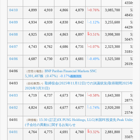
4350億
04/10
4,899
4,910
4,866
4,879
+0.76%
3,085,700
5兆
4845億
04/09
4,934
4,939
4,830
4,842
-1.12%
3,255,600
5兆
4429億
04/08
4,925
4,928
4,863
4,897
+3.51%
3,998,300
5兆
5047億
04/07
4,743
4,762
4,686
4,731
+1.07%
2,323,300
5兆
3181億
04/06
4,687
4,730
4,673
4,681
-0.49%
1,525,500
5兆
2619億
04/06
BNP Paribas Financial Markets SNC
（空売り報告）
5,391,487株（0.47%）
-0.17%
義務消失
04/03
取締役会(2025年11月12日)での決議状況(取得期間2025年5月
（自社株買い）
2026年3月31日)
04/03
4,719
4,737
4,673
4,704
+0.58%
1,643,300
5兆
2877億
04/02
4,824
4,825
4,677
4,677
-1.74%
2,920,200
5兆
2574億
04/01
15:30 (訂正)IX PUSG Holdings, LLC(米国PE投資先:Peak Utilit
（IR情報）
(子会社の異動)に関するお知らせ
04/01
4,764
4,775
4,691
4,760
+3.32%
2,881,800
5兆
3507億