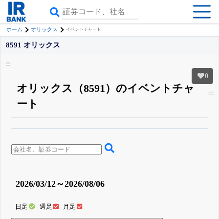
ホーム
オリックス
イベントチャート
8591 オリックス
0
オリックス（8591）のイベントチャ
ート
β版IRBANKでは、
8月24日まで完全無料
四半期業績・決算の進捗
がさらに
詳しく見られる
無料でβ版をはじめる
登録すると永久30%OFFと米株版の先行利用も付きます
2026/03/12～2026/08/06
日足
週足
月足