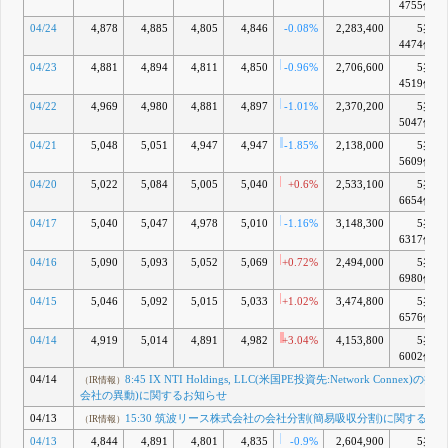
4755億
04/24
4,878
4,885
4,805
4,846
-0.08%
2,283,400
5兆
4474億
04/23
4,881
4,894
4,811
4,850
-0.96%
2,706,600
5兆
4519億
04/22
4,969
4,980
4,881
4,897
-1.01%
2,370,200
5兆
5047億
04/21
5,048
5,051
4,947
4,947
-1.85%
2,138,000
5兆
5609億
04/20
5,022
5,084
5,005
5,040
+0.6%
2,533,100
5兆
6654億
04/17
5,040
5,047
4,978
5,010
-1.16%
3,148,300
5兆
6317億
04/16
5,090
5,093
5,052
5,069
+0.72%
2,494,000
5兆
6980億
04/15
5,046
5,092
5,015
5,033
+1.02%
3,474,800
5兆
6576億
04/14
4,919
5,014
4,891
4,982
+3.04%
4,153,800
5兆
6002億
04/14
8:45 IX NTI Holdings, LLC(米国PE投資先:Network Connex)の
（IR情報）
会社の異動)に関するお知らせ
04/13
15:30 筑波リース株式会社の会社分割(簡易吸収分割)に関するお
（IR情報）
04/13
4,844
4,891
4,801
4,835
-0.9%
2,604,900
5兆