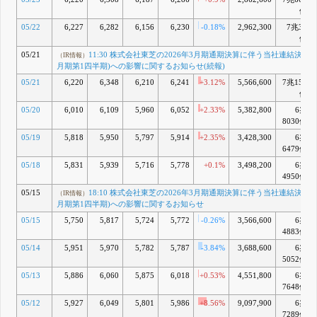
億
05/22
6,227
6,282
6,156
6,230
-0.18%
2,962,300
7兆31
億
05/21
11:30 株式会社東芝の2026年3月期通期決算に伴う当社連結決算(20
（IR情報）
月期第1四半期)への影響に関するお知らせ(続報)
05/21
6,220
6,348
6,210
6,241
+3.12%
5,566,600
7兆155
億
05/20
6,010
6,109
5,960
6,052
+2.33%
5,382,800
6兆
8030億
05/19
5,818
5,950
5,797
5,914
+2.35%
3,428,300
6兆
6479億
05/18
5,831
5,939
5,716
5,778
+0.1%
3,498,200
6兆
4950億
05/15
18:10 株式会社東芝の2026年3月期通期決算に伴う当社連結決算(20
（IR情報）
月期第1四半期)への影響に関するお知らせ
05/15
5,750
5,817
5,724
5,772
-0.26%
3,566,600
6兆
4883億
05/14
5,951
5,970
5,782
5,787
-3.84%
3,688,600
6兆
5052億
05/13
5,886
6,060
5,875
6,018
+0.53%
4,551,800
6兆
7648億
05/12
5,927
6,049
5,801
5,986
+8.56%
9,097,900
6兆
7289億