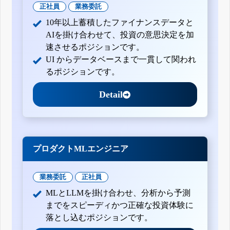
正社員
業務委託
10年以上蓄積したファイナンスデータと
AIを掛け合わせて、投資の意思決定を加
速させるポジションです。
UI からデータベースまで一貫して関われ
るポジションです。
Detail
プロダクトMLエンジニア
業務委託
正社員
MLとLLMを掛け合わせ、分析から予測
までをスピーディかつ正確な投資体験に
落とし込むポジションです。