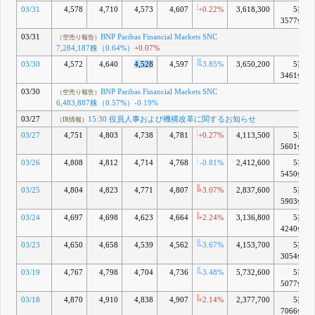
03/31
4,578
4,710
4,573
4,607
+0.22%
3,618,300
5兆
3577億
03/31
BNP Paribas Financial Markets SNC
（空売り報告）
7,284,187株（0.64%）
+0.07%
03/30
4,572
4,640
4,528
4,597
-3.85%
3,650,200
5兆
3461億
03/30
BNP Paribas Financial Markets SNC
（空売り報告）
6,483,887株（0.57%）
-0.19%
03/27
15:30 役員人事および機構改革に関するお知らせ
（IR情報）
03/27
4,751
4,803
4,738
4,781
+0.27%
4,113,500
5兆
5601億
03/26
4,808
4,812
4,714
4,768
-0.81%
2,412,600
5兆
5450億
03/25
4,804
4,823
4,771
4,807
+3.07%
2,837,600
5兆
5903億
03/24
4,697
4,698
4,623
4,664
+2.24%
3,136,800
5兆
4240億
03/23
4,650
4,658
4,539
4,562
-3.67%
4,153,700
5兆
3054億
03/19
4,767
4,798
4,704
4,736
-3.48%
5,732,600
5兆
5077億
03/18
4,870
4,910
4,838
4,907
+2.14%
2,377,700
5兆
7066億