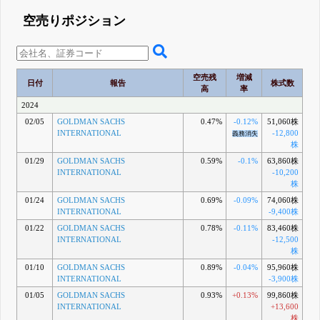
空売りポジション
空売残
増減
日付
報告
株式数
高
率
2024
02/05
GOLDMAN SACHS
0.47%
-0.12%
51,060株
INTERNATIONAL
-12,800
義務消失
株
01/29
GOLDMAN SACHS
0.59%
-0.1%
63,860株
INTERNATIONAL
-10,200
株
01/24
GOLDMAN SACHS
0.69%
-0.09%
74,060株
INTERNATIONAL
-9,400株
01/22
GOLDMAN SACHS
0.78%
-0.11%
83,460株
INTERNATIONAL
-12,500
株
01/10
GOLDMAN SACHS
0.89%
-0.04%
95,960株
INTERNATIONAL
-3,900株
01/05
GOLDMAN SACHS
0.93%
+0.13%
99,860株
INTERNATIONAL
+13,600
株