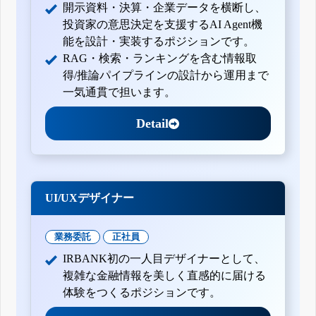
開示資料・決算・企業データを横断し、
投資家の意思決定を支援するAI Agent機
能を設計・実装するポジションです。
RAG・検索・ランキングを含む情報取
得/推論パイプラインの設計から運用まで
一気通貫で担います。
Detail
UI/UXデザイナー
業務委託
正社員
IRBANK初の一人目デザイナーとして、
複雑な金融情報を美しく直感的に届ける
体験をつくるポジションです。