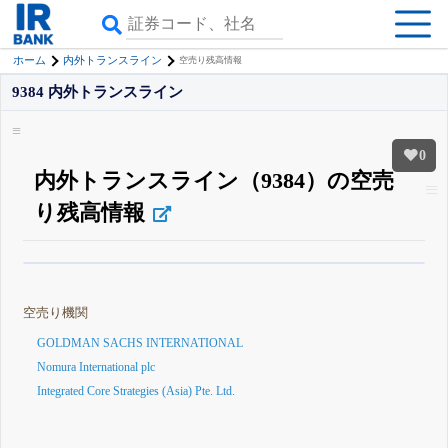
ホーム
内外トランスライン
空売り残高情報
9384 内外トランスライン
0
内外トランスライン（9384）の空売
り残高情報
β版IRBANKでは、
8月24日まで完全無料
空売り・信用需給
がさらに詳しく
見られる
無料でβ版をはじめる
空売り機関
登録すると永久30%OFFと米株版の先行利用も付きます
GOLDMAN SACHS INTERNATIONAL
Nomura International plc
Integrated Core Strategies (Asia) Pte. Ltd.