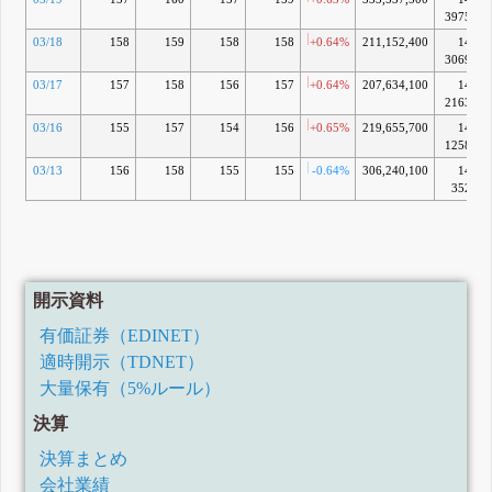
3975億
03/18
158
159
158
158
+0.64%
211,152,400
14兆
3069億
03/17
157
158
156
157
+0.64%
207,634,100
14兆
2163億
03/16
155
157
154
156
+0.65%
219,655,700
14兆
1258億
03/13
156
158
155
155
-0.64%
306,240,100
14兆
352億
開示資料
有価証券（EDINET）
適時開示（TDNET）
大量保有（5%ルール）
決算
決算まとめ
会社業績