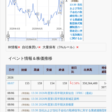
F
A
（IR情報）
A
13:30 当社
B
および当社
E
子会社の取
150
150
D
締役等に対
する業績連
C
動型株式報
酬制度の一
2026年4月
2026年6月
2026…
部改定に伴
う追加拠出
に関するお
2026年6月
2026年6月
2026…
2026…
知らせ
（IR情報）
IR情報
自社株買い
大量保有（5%ルール）
13:30
2026年度
第1四半期
イベント情報＆株価推移
決算概要
（IR情報）
前日
時価
13:30
日付
始値
高値
安値
終値
出来高
比
総額
2026年度
第1四半期
2026
決算補足資
08/07
155
159
154
159
+2.58%
350,564,400
14兆
料
3975億
（IR情報）
13:30
08/06
13:30 2026年度第1四半期決算短信〔IFRS〕(連結)
（IR情報）
2026年度
第1四半期
08/06
13:30 2026年度第1四半期決算補足資料
（IR情報）
決算短信
08/06
13:30 2026年度第1四半期決算概要
（IR情報）
〔IFRS〕
(連結)
08/06
13:30 当社および当社子会社の取締役等に対する業績連動型株式
（IR情報）