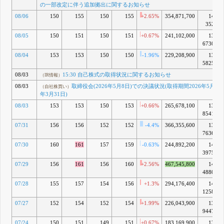
8月 06, 2026
の一部改定に伴う追加拠出に関するお知らせ
B
（自社株買
08/06
150
155
150
155
+2.65%
354,871,700
14兆
取締役
い）
352億
会(2026年
5月8日)で
08/05
150
151
150
151
+0.67%
241,102,000
13兆
の決議状況
6730億
(取得期間
08/04
153
153
150
150
-1.96%
229,208,900
13兆
2026年5月
5825億
11日～
2027年3月
08/03
15:30 自己株式の取得状況に関するお知らせ
（IR情報）
31日)
08/03
取締役会(2026年5月8日)での決議状況(取得期間2026年5月11日
（自社株買い）
（IR情報）
年3月31日)
15:30 自己
株式の取得
08/03
153
153
150
153
+0.66%
265,678,100
13兆
状況に関す
8541億
るお知らせ
07/31
156
156
152
152
-4.4%
366,355,600
13兆
8月 03, 2026
7636億
C
（自社株買
取締役
い）
07/30
160
161
157
159
-0.63%
244,892,200
14兆
会(2026年
3975億
5月8日)で
07/29
156
161
156
160
+2.56%
467,545,800
14兆
の決議状況
4880億
(取得期間
2026年5月
07/28
155
157
154
156
+1.3%
294,176,400
14兆
11日～
1258億
2027年3月
31日)
07/27
152
154
152
154
+1.99%
226,043,900
13兆
9447億
7月 01, 2026
D
（自社株買
07/24
150
151
149
151
+0.67%
183,169,900
13兆