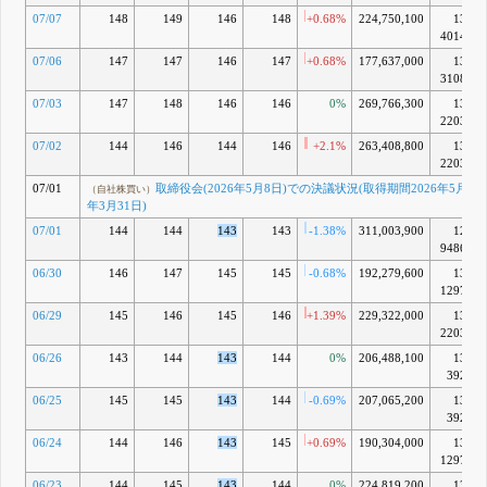
経営戦略の
07/07
148
149
146
148
+0.68%
224,750,100
13兆
一部見直し
4014億
等に関する
07/06
147
147
146
147
+0.68%
177,637,000
13兆
お知らせ
3108億
（IR情報）
13:00
07/03
147
148
146
146
0%
269,766,300
13兆
2025年度
2203億
決算概要
07/02
144
146
144
146
+2.1%
263,408,800
13兆
（IR情報）
13:00
2203億
2025年度
07/01
取締役会(2026年5月8日)での決議状況(取得期間2026年5月11日
（自社株買い）
決算補足資
年3月31日)
料
（IR情報）
07/01
144
144
143
143
-1.38%
311,003,900
12兆
13:00
9486億
2025年度
06/30
146
147
145
145
-0.68%
192,279,600
13兆
決算短信
1297億
〔IFRS〕
(連結)
06/29
145
146
145
146
+1.39%
229,322,000
13兆
5月 08, 2026
2203億
F
（自社株買
06/26
143
144
143
144
0%
206,488,100
13兆
取締役
い）
392億
会(2025年
5月9日)で
06/25
145
145
143
144
-0.69%
207,065,200
13兆
の決議状況
392億
(取得期間
06/24
144
146
143
145
+0.69%
190,304,000
13兆
2025年5月
1297億
12日～
2026年3月
06/23
144
145
143
144
0%
224,819,200
13兆