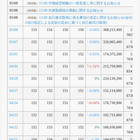
05/08
13:00 中期経営戦略の一部見直し等に関するお知らせ
（IR情報）
05/08
13:00 代表取締役の異動に関するお知らせ
（IR情報）
05/08
13:00 自己株式取得に係る事項の決定に関するお知らせ(会社法第1
（IR情報）
2項の規定による定款の定めに基づく自己株式の取得)
05/08
153
154
150
150
-0.66%
368,213,400
13兆
5825億
05/07
152
152
151
151
-0.66%
320,065,400
13兆
6730億
05/01
151
152
151
152
-0.65%
174,375,200
13兆
7636億
04/30
151
153
151
153
+1.32%
215,759,900
13兆
8541億
04/28
151
152
151
151
0%
224,139,200
13兆
6730億
04/27
152
152
151
151
-0.66%
152,114,900
13兆
6730億
04/24
152
152
151
152
+0.66%
176,730,900
13兆
7636億
04/23
152
152
151
151
-0.66%
192,731,800
13兆
6730億
04/22
152
153
152
152
0%
166,036,600
13兆
7636億
04/21
154
154
152
152
-1.3%
144,632,100
13兆