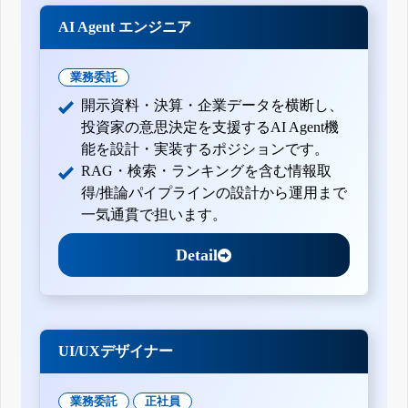
AI Agent エンジニア
業務委託
開示資料・決算・企業データを横断し、
投資家の意思決定を支援するAI Agent機
能を設計・実装するポジションです。
RAG・検索・ランキングを含む情報取
得/推論パイプラインの設計から運用まで
一気通貫で担います。
Detail
UI/UXデザイナー
業務委託
正社員