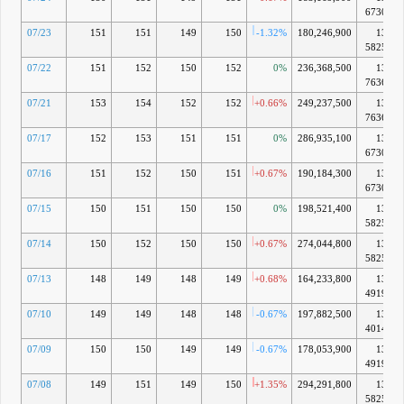
取締役
い）
6730億
会(2026年
07/23
151
151
149
150
-1.32%
180,246,900
13兆
5月8日)で
5825億
の決議状況
(取得期間
07/22
151
152
150
152
0%
236,368,500
13兆
2026年5月
7636億
11日～
2027年3月
07/21
153
154
152
152
+0.66%
249,237,500
13兆
31日)
7636億
6月 01, 2026
07/17
152
153
151
151
0%
286,935,100
13兆
E
（IR情報）
6730億
13:00 自己
07/16
151
152
150
151
+0.67%
190,184,300
13兆
株式取得に
係る事項の
6730億
決定に関す
07/15
150
151
150
150
0%
198,521,400
13兆
るお知らせ
5825億
(会社法第
165条第2
07/14
150
152
150
150
+0.67%
274,044,800
13兆
項の規定に
5825億
よる定款の
07/13
148
149
148
149
+0.68%
164,233,800
13兆
定めに基づ
4919億
く自己株式
の取得)
07/10
149
149
148
148
-0.67%
197,882,500
13兆
（IR情報）
4014億
13:00 代表
07/09
150
150
149
149
-0.67%
178,053,900
13兆
取締役の異
動に関する
4919億
お知らせ
07/08
149
151
149
150
+1.35%
294,291,800
13兆
（IR情報）
5825億
13:00 中期