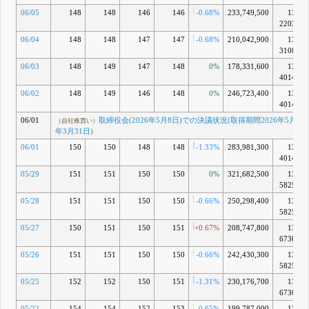
06/05
148
148
146
146
-0.68%
233,749,500
13兆
2203億
06/04
148
148
147
147
-0.68%
210,042,900
13兆
3108億
06/03
148
149
147
148
0%
178,331,600
13兆
4014億
06/02
148
149
146
148
0%
246,723,400
13兆
4014億
06/01
取締役会(2026年5月8日)での決議状況(取得期間2026年5月11日
（自社株買い）
年3月31日)
06/01
150
150
148
148
-1.33%
283,981,300
13兆
4014億
05/29
151
151
150
150
0%
321,682,500
13兆
5825億
05/28
151
151
150
150
-0.66%
250,298,400
13兆
5825億
05/27
150
151
150
151
+0.67%
208,747,800
13兆
6730億
05/26
151
151
150
150
-0.66%
242,430,300
13兆
5825億
05/25
152
152
150
151
-1.31%
230,176,700
13兆
6730億
05/22
154
154
152
153
-0.65%
199,787,000
13兆