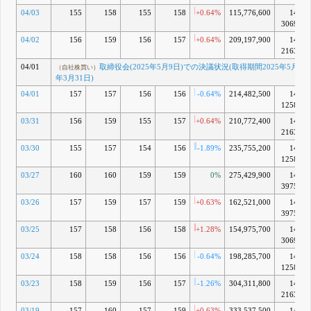
04/03
155
158
155
158
+0.64%
115,776,600
14兆
3069億
04/02
156
159
156
157
+0.64%
209,197,900
14兆
2163億
04/01
取締役会(2025年5月9日)での決議状況(取得期間2025年5月12日
（自社株買い）
年3月31日)
04/01
157
157
156
156
-0.64%
214,482,500
14兆
1258億
03/31
156
159
155
157
+0.64%
210,772,400
14兆
2163億
03/30
155
157
154
156
-1.89%
235,755,200
14兆
1258億
03/27
160
160
159
159
0%
275,429,900
14兆
3975億
03/26
157
159
157
159
+0.63%
162,521,000
14兆
3975億
03/25
157
158
156
158
+1.28%
154,975,700
14兆
3069億
03/24
158
158
156
156
-0.64%
198,285,700
14兆
1258億
03/23
158
159
156
157
-1.26%
304,311,800
14兆
2163億
03/19
157
160
157
159
+0.63%
333,537,500
14兆