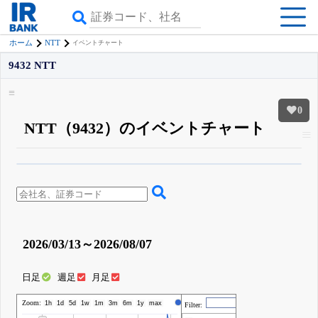
NTT
ホーム
イベントチャート
9432 NTT
0
NTT（9432）のイベントチャート
β版IRBANKでは、
8月24日まで完全無料
四半期業績・決算の進捗
がさらに
詳しく見られる
無料でβ版をはじめる
登録すると永久30%OFFと米株版の先行利用も付きます
2026/03/13～2026/08/07
日足
週足
月足
Zoom:
株価
1h
1d
5d
1w
1m
3m
6m
1y
max
Filter: