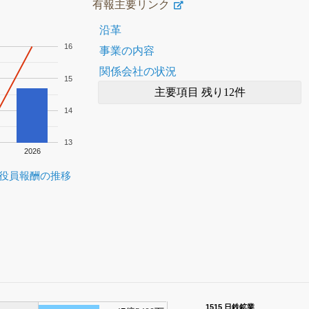
有報主要リンク
沿革
16
事業の内容
関係会社の状況
15
主要項目 残り12件
14
13
2026
役員報酬の推移
1515 日鉄鉱業