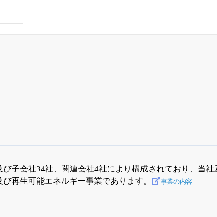
四半期業績・決算の進捗
がさらに詳しく見られる
24日まで完全無料
でβ版をはじめる
及び子会社34社、関連会社4社により構成されており、当
及び再生可能エネルギー事業であります。
OFFと米株版の先行利用も付きます
事業の内容