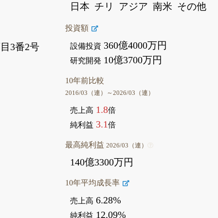
日本
チリ
アジア
南米
その他
う
投資額
360億4000万円
目3番2号
設備投資
10億3700万円
研究開発
10年前比較
2016/03（連）～2026/03（連）
1.8
売上高
倍
3.1
純利益
倍
最高純利益
2026/03（連）
140億3300万円
10年平均成長率
6.28%
売上高
12.09%
純利益