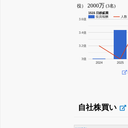
2000万
役）
(3名)
1515 日鉄鉱業
役員報酬
人数
3.6億
3.4億
3.2億
3億
2024
2025
自社株買い