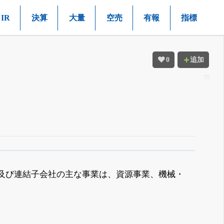
IR
決算
大量
空売
有報
指標
0
追加
社及び連結子会社の主な事業は、資源事業、機械・