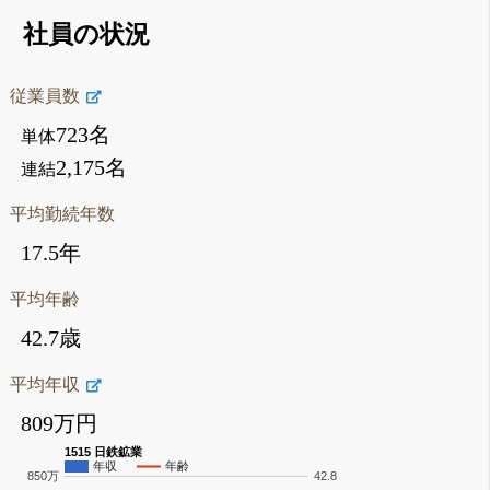
社員の状況
従業員数
723名
単体
2,175名
連結
平均勤続年数
17.5年
平均年齢
42.7歳
平均年収
809万円
1515 日鉄鉱業
年収
年齢
850万
42.8