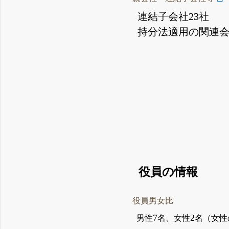
連結子会社23社
持分法適用の関連会
役員の情報
役員男女比
7
2
男性
名、女性
名（女性