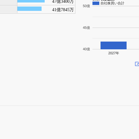
47億3400万
自社株買い合計
50億
41億7845万
45億
40億
2027年