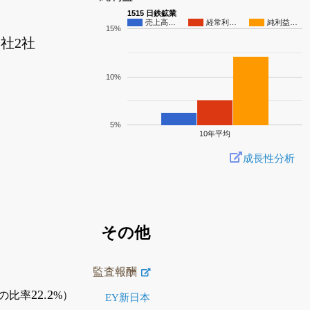
1515 日鉄鉱業
売上高…
経常利…
純利益…
15%
社2社
10%
5%
10年平均
成長性分析
その他
監査報酬
22.2
の比率
%）
EY新日本