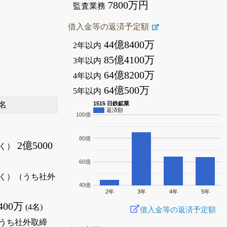
7800万円
監査業務
借入金等の返済予定額
44億8400万
2年以内
85億4100万
3年以内
64億8200万
4年以内
64億500万
5年以内
名
1515 日鉄鉱業
返済額
100億
80億
2億5000
く）
60億
く）（うち社外
40億
2年
3年
4年
5年
400万
(4名)
借入金等の返済予定額
うち社外取締