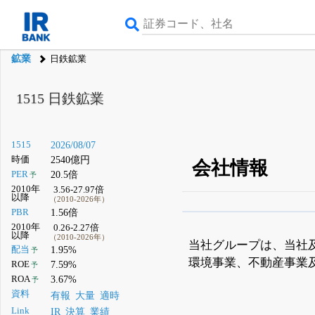
鉱業
日鉄鉱業
1515
日鉄鉱業
1515
2026/08/07
時価
2540億円
会社情報
PER
20.5倍
予
2010年
3.56-27.97倍
以降
（2010-2026年）
PBR
1.56倍
β版IRBANKでは、
8月
2010年
0.26-2.27倍
以降
（2010-2026年）
無料
当社グループは、当社
配当
1.95%
予
環境事業、不動産事業
登録すると永久30%
ROE
7.59%
予
ROA
3.67%
予
資料
有報
大量
適時
Link
IR
決算
業績