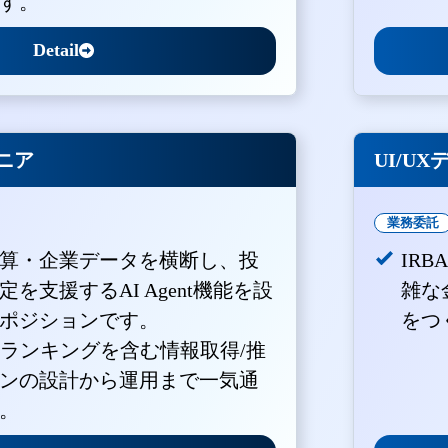
す。
Detail
ジニア
UI/U
業務委託
算・企業データを横断し、投
IR
を支援するAI Agent機能を設
雑な
ポジションです。
をつ
・ランキングを含む情報取得/推
ンの設計から運用まで一気通
。