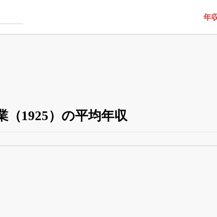
年
（1925）の平均年収
役員の兼任・大株主
がさらに詳しく追える
24日まで完全無料
でβ版をはじめる
OFFと米株版の先行利用も付きます