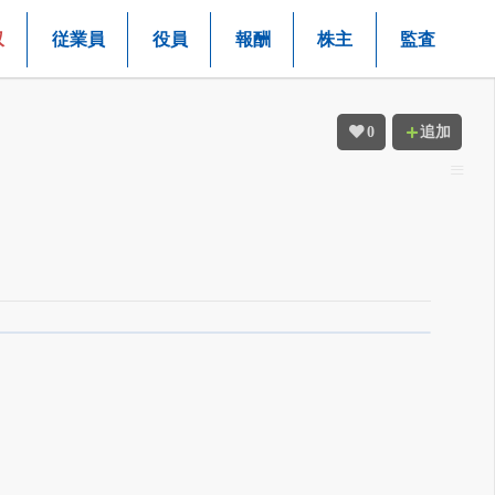
収
従業員
役員
報酬
株主
監査
0
追加