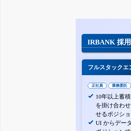
IRBANK 採
フルスタックエ
正社員
業務委託
10年以上蓄
を掛け合わせ
せるポジショ
UI からデ