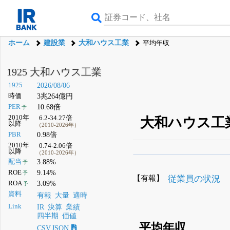
ホーム
建設業
大和ハウス工業
平均年収
1925 大和ハウス工業
1925
2026/08/06
時価
3兆264億円
PER
10.68倍
予
2010年
6.2-34.27倍
大和ハウス工業
以降
（2010-2026年）
PBR
0.98倍
2010年
0.74-2.06倍
以降
（2010-2026年）
β版IRBANKでは、
8月
配当
3.88%
予
ROE
9.14%
予
無料
【有報】
従業員の状況
ROA
3.09%
予
登録すると永久30%
資料
有報
大量
適時
Link
IR
決算
業績
四半期
価値
平均年収
CSV,JSON