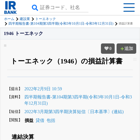
ホーム
建設業
トーエネック
四半期報告書-第104期第3四半期(令和3年10月1日-令和3年12月31日)
損益計算書
1946 トーエネック
0
追加
トーエネック（1946）の損益計算書
β版IRBANKでは、
8月24日まで完全無料
四半期業績・決算の進捗
がさらに
詳しく見られる
無料でβ版をはじめる
【提出】
2022年2月9日 10:59
登録すると永久30%OFFと米株版の先行利用も付きます
【資料】
四半期報告書-第104期第3四半期(令和3年10月1日-令和3
年12月31日)
【短信】
2022年3月期第3四半期決算短信〔日本基準〕(連結)
【閲覧】
損益
貸借
包括
連結決算