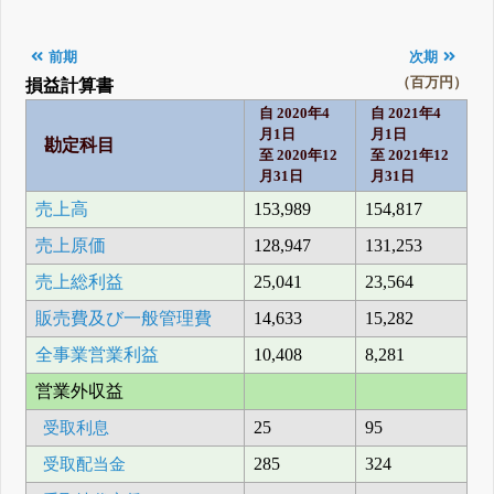
前期
次期
（百万円）
損益計算書
自 2020年4
自 2021年4
月1日
月1日
勘定科目
至 2020年12
至 2021年12
月31日
月31日
売上高
153,989
154,817
売上原価
128,947
131,253
売上総利益
25,041
23,564
販売費及び一般管理費
14,633
15,282
全事業営業利益
10,408
8,281
営業外収益
受取利息
25
95
受取配当金
285
324