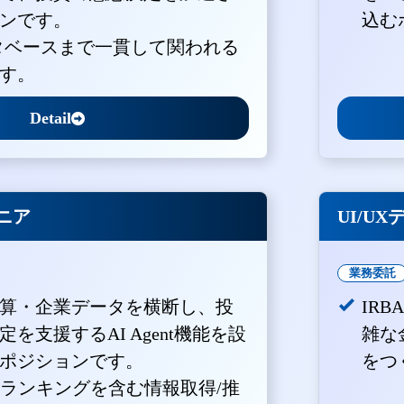
ンです。
込む
ータベースまで一貫して関われる
す。
Detail
ジニア
UI/U
業務委託
算・企業データを横断し、投
IR
を支援するAI Agent機能を設
雑な
ポジションです。
をつ
・ランキングを含む情報取得/推