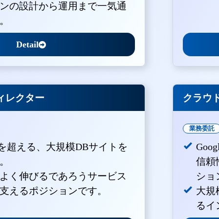
ンの設計から運用まで一気通
。
Detail
ィレクター
クラウド
業務委託
PVを超える、大規模DBサイトを
Goo
。
信頼
よく伸びるであろうサービス
ショ
支えるポジションです。
大規
るイ