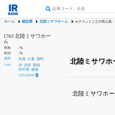
ホーム
建設業
北陸ミサワホーム
セグメントごとの売上高・
1763 北陸ミサワホー
ム
ROE
-%
ROA
-%
資料
有報
大量
適時
北陸ミサワホ
Link
IR
決算
業績
四半期
価値
CSV,JSON
β版IRBANKでは、
8月
無料
北陸ミサワホー
登録すると永久30%