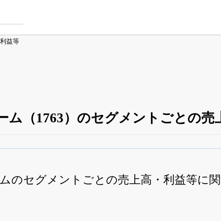
利益等
ーム（1763）のセグメントごとの売
四半期業績・決算の進捗
がさらに詳しく見られる
24日まで完全無料
でβ版をはじめる
ムのセグメントごとの売上高・利益等に
OFFと米株版の先行利用も付きます