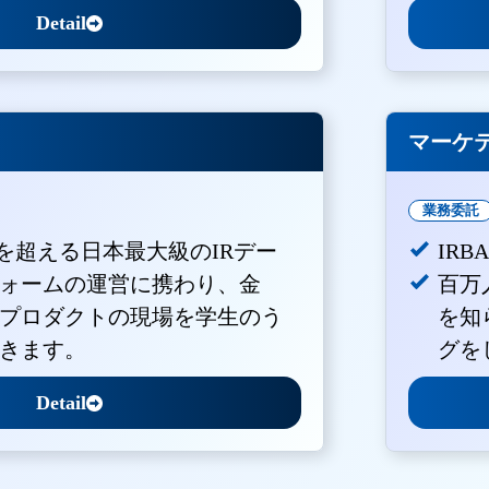
Detail
マーケ
業務委託
Vを超える日本最大級のIRデー
IR
ォームの運営に携わり、金
百万
プロダクトの現場を学生のう
を知
きます。
グを
Detail