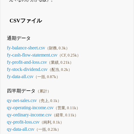
CSVファイル
通期データ
fy-balance-sheet.csv
（財務, 0.3k）
fy-cash-flow-statement.csv
（CF, 0.25k）
fy-profit-and-loss.csv
（業績, 0.21k）
fy-stock-dividend.csv
（配当, 0.2k）
fy-data-all.csv
（一括, 0.87k）
四半期データ
（累計）
qy-net-sales.csv
（売上, 0.1k）
qy-operating-income.csv
（営業, 0.11k）
qy-ordinary-income.csv
（経常, 0.11k）
qy-profit-loss.csv
（純利, 0.1k）
qy-data-all.csv
（一括, 0.23k）