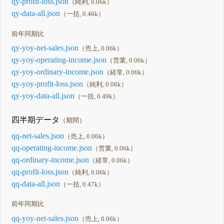
qy-profit-loss.json
（純利, 0.06k）
qy-data-all.json
（一括, 0.46k）
前年同期比
qy-yoy-net-sales.json
（売上, 0.06k）
qy-yoy-operating-income.json
（営業, 0.06k）
qy-yoy-ordinary-income.json
（経常, 0.06k）
qy-yoy-profit-loss.json
（純利, 0.06k）
qy-yoy-data-all.json
（一括, 0.49k）
四半期データ
（期間）
qq-net-sales.json
（売上, 0.06k）
qq-operating-income.json
（営業, 0.06k）
qq-ordinary-income.json
（経常, 0.06k）
qq-profit-loss.json
（純利, 0.06k）
qq-data-all.json
（一括, 0.47k）
前年同期比
qq-yoy-net-sales.json
（売上, 0.06k）