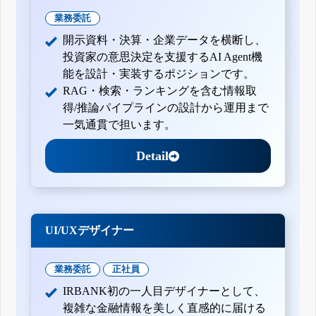
業務委託
開示資料・決算・企業データを横断し、
投資家の意思決定を支援するAI Agent機
能を設計・実装するポジションです。
RAG・検索・ランキングを含む情報取
得/推論パイプラインの設計から運用まで
一気通貫で担います。
Detail
UI/UXデザイナー
業務委託
正社員
IRBANK初の一人目デザイナーとして、
複雑な金融情報を美しく直感的に届ける