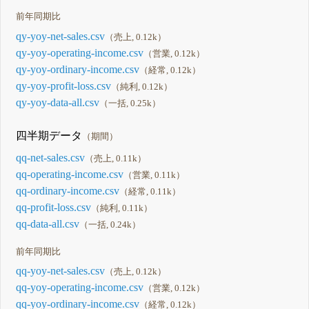
前年同期比
qy-yoy-net-sales.csv
（売上, 0.12k）
qy-yoy-operating-income.csv
（営業, 0.12k）
qy-yoy-ordinary-income.csv
（経常, 0.12k）
qy-yoy-profit-loss.csv
（純利, 0.12k）
qy-yoy-data-all.csv
（一括, 0.25k）
四半期データ
（期間）
qq-net-sales.csv
（売上, 0.11k）
qq-operating-income.csv
（営業, 0.11k）
qq-ordinary-income.csv
（経常, 0.11k）
qq-profit-loss.csv
（純利, 0.11k）
qq-data-all.csv
（一括, 0.24k）
前年同期比
qq-yoy-net-sales.csv
（売上, 0.12k）
qq-yoy-operating-income.csv
（営業, 0.12k）
qq-yoy-ordinary-income.csv
（経常, 0.12k）