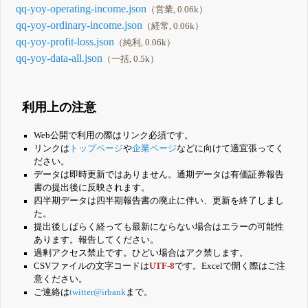
qq-yoy-operating-income.json
（営業, 0.06k）
qq-yoy-ordinary-income.json
（経常, 0.06k）
qq-yoy-profit-loss.json
（純利, 0.06k）
qq-yoy-data-all.json
（一括, 0.5k）
利用上の注意
Web公開で利用の際はリンク必須です。
リンクは
トップページ
や
企業ページ
などに向けて適宜張ってく
ださい。
データは即時更新ではありません。通期データは有価証券報告
書の提出後に反映されます。
四半期データは四半期報告書の廃止に伴い、更新を終了しまし
た。
提出後しばらく経っても最新にならない場合はエラーの可能性
あります。報告してください。
過剰アクセス禁止です。ひどい場合はアク禁します。
CSVファイルの文字コードは
UTF-8
です。Excelで開く際はご注
意ください。
ご連絡は
twitter@irbank
まで。