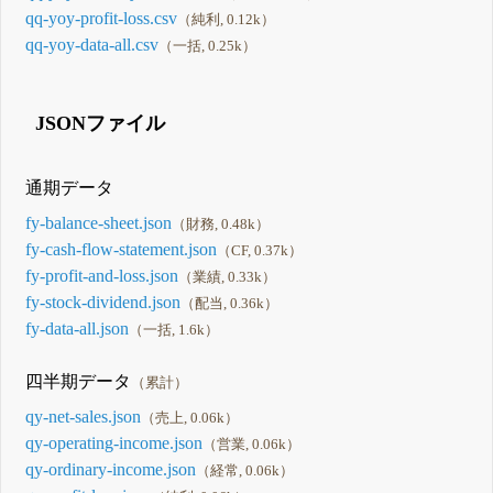
qq-yoy-profit-loss.csv
（純利, 0.12k）
qq-yoy-data-all.csv
（一括, 0.25k）
JSONファイル
通期データ
fy-balance-sheet.json
（財務, 0.48k）
fy-cash-flow-statement.json
（CF, 0.37k）
fy-profit-and-loss.json
（業績, 0.33k）
fy-stock-dividend.json
（配当, 0.36k）
fy-data-all.json
（一括, 1.6k）
四半期データ
（累計）
qy-net-sales.json
（売上, 0.06k）
qy-operating-income.json
（営業, 0.06k）
qy-ordinary-income.json
（経常, 0.06k）