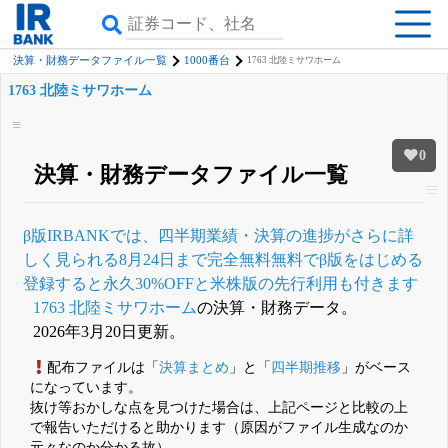
決算・財務データファイル一覧
1000番台
1763 北陸ミサワホーム
1763 北陸ミサワホーム
0
決算・財務データファイル一覧
β版IRBANKでは、
四半期業績・決算の進捗
がさらに詳
しく見られる
8月24日まで完全無料
無料でβ版をはじめる
登録すると永久30%OFFと米株版の先行利用も付きます
1763 北陸ミサワホーム
の決算・財務データ。
2026年3月20日更新。
配布ファイルは「
決算まとめ
」と「
四半期推移
」がベース
になっています。
抜け等おかしな点を見つけた場合は、上記ページと比較の上
で報告いただけると助かります（原因がファイル生成なのか
元々なのか分かる故）。