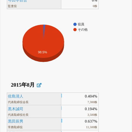
今田早百合
0%
監査役
0株
役員
その他
98.5%
2015年8月
佐島清人
0.404%
代表取締役会長
7,300株
黒木誠司
0.194%
代表取締役社長
3,500株
黒田辰男
0.637%
常務取締役
11,500株