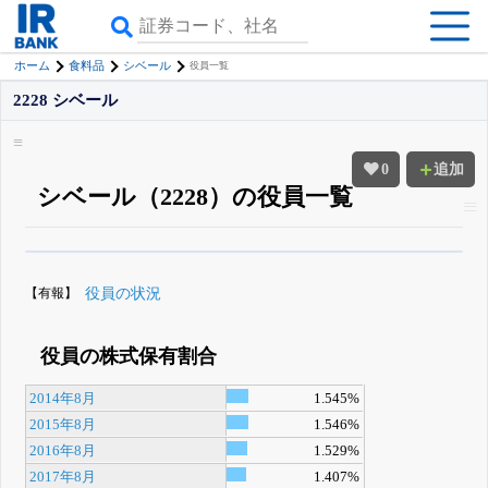
ホーム
食料品
シベール
役員一覧
2228 シベール
0
追加
シベール（2228）の役員一覧
β版IRBANKでは、
8月24日まで完全無料
役員の兼任・大株主
がさらに詳し
く追える
無料でβ版をはじめる
【有報】
役員の状況
登録すると永久30%OFFと米株版の先行利用も付きます
役員の株式保有割合
2014年8月
1.545%
2015年8月
1.546%
2016年8月
1.529%
2017年8月
1.407%