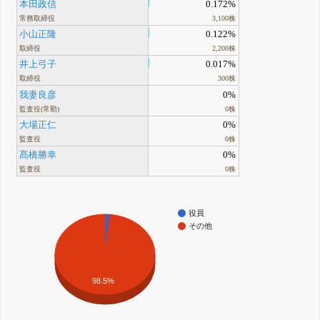
本田政信
0.172%
常務取締役
3,100株
小山正隆
0.122%
取締役
2,200株
井上弓子
0.017%
取締役
300株
我妻良彦
0%
監査役(常勤)
0株
大場正仁
0%
監査役
0株
髙橋勝幸
0%
監査役
0株
役員
その他
98.5%