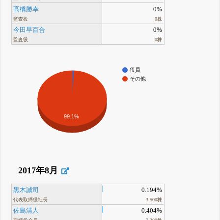
髙橋勝幸
0%
監査役
0株
今田早百合
0%
監査役
0株
役員
その他
99.1%
2017年8月
黒木誠司
0.194%
代表取締役社長
3,500株
佐島清人
0.404%