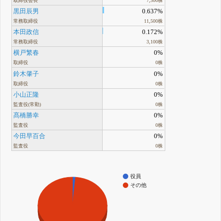
取締役会長
7,300株
黒田辰男
0.637%
常務取締役
11,500株
本田政信
0.172%
常務取締役
3,100株
横戸繁春
0%
取締役
0株
鈴木肇子
0%
取締役
0株
小山正隆
0%
監査役(常勤)
0株
髙橋勝幸
0%
監査役
0株
今田早百合
0%
監査役
0株
役員
その他