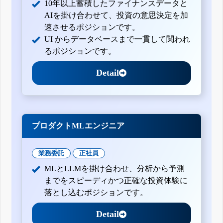
10年以上蓄積したファイナンスデータと
AIを掛け合わせて、投資の意思決定を加
速させるポジションです。
UI からデータベースまで一貫して関われ
るポジションです。
Detail
プロダクトMLエンジニア
業務委託
正社員
MLとLLMを掛け合わせ、分析から予測
までをスピーディかつ正確な投資体験に
落とし込むポジションです。
Detail