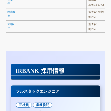
子
300(0.017%)
我妻良
監査役(常勤)
彦
0(0%)
大場正
監査役
仁
0(0%)
IRBANK 採用情報
フルスタックエンジニア
正社員
業務委託