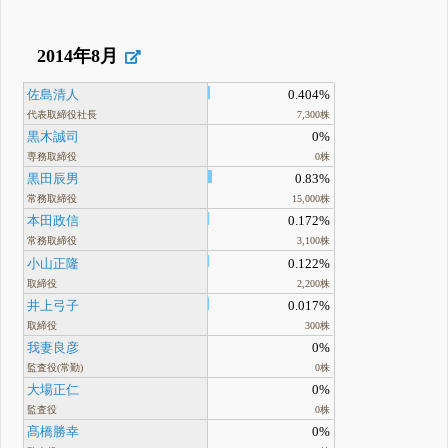
2014年8月
佐島清人
0.404%
代表取締役社長
7,300株
黒木誠司
0%
専務取締役
0株
黒田辰男
0.83%
常務取締役
15,000株
本田政信
0.172%
常務取締役
3,100株
小山正隆
0.122%
取締役
2,200株
井上弓子
0.017%
取締役
300株
我妻良彦
0%
監査役(常勤)
0株
大場正仁
0%
監査役
0株
髙橋勝幸
0%