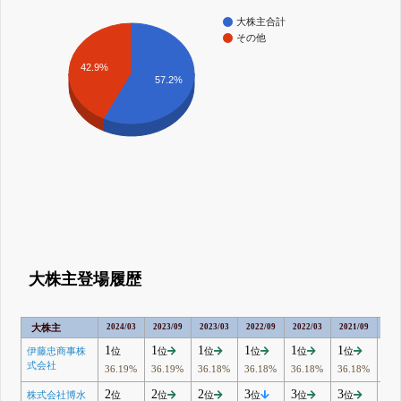
大株主合計
その他
42.9%
57.2%
大株主登場履歴
大株主
2024/03
2023/09
2023/03
2022/09
2022/03
2021/09
202
1
1
1
1
1
1
1
伊藤忠商事株
位
位
位
位
位
位
位
式会社
36.19%
36.19%
36.18%
36.18%
36.18%
36.18%
36.
2
2
2
3
3
3
2
株式会社博水
位
位
位
位
位
位
位