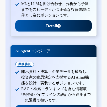
MLとLLMを掛け合わせ、分析から予測
までをスピーディかつ正確な投資体験に
落とし込むポジションです。
Detail
AI Agent エンジニア
業務委託
開示資料・決算・企業データを横断し、
投資家の意思決定を支援するAI Agent機
能を設計・実装するポジションです。
RAG・検索・ランキングを含む情報取
得/推論パイプラインの設計から運用まで
一気通貫で担います。