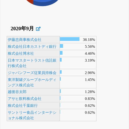
2020年9月
伊藤忠商事株式会社
36.18%
株式会社日本カストディ銀行
5.56%
株式会社博水社
4.46%
日本マスタートラスト信託銀
3.19%
行株式会社
ジャパンフーズ従業員持株会
2.96%
東洋製罐グループホールディ
1.45%
ングス株式会社
越後谷太郎
1.28%
アサヒ飲料株式会社
0.83%
株式会社千葉銀行
0.62%
サントリー食品インターナシ
0.62%
ョナル株式会社