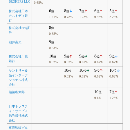
BROKERS LLC
0.65%
6
8
7
6
5
3
株式会社日本
位
位
位
位
位
位
カストディ銀
1.21%
0.78%
1.23%
0.98%
2.26%
4.0
行
8
株式会社SBI証
位
券
0.65%
9
細井富夫
位
0.63%
10
9
9
8
9
9
株式会社千葉
位
位
位
位
位
位
銀行
0.62%
0.62%
0.62%
0.62%
0.62%
0.6
10
10
9
10
10
サントリー食
位
位
位
位
品インターナ
0.62%
0.62%
0.62%
0.62%
0.6
ショナル株式
会社
10
7
7
越後谷太郎
位
位
位
0.6%
1.28%
1.2
日本トラステ
ィ・サービス
信託銀行株式
会社
東洋製罐グル