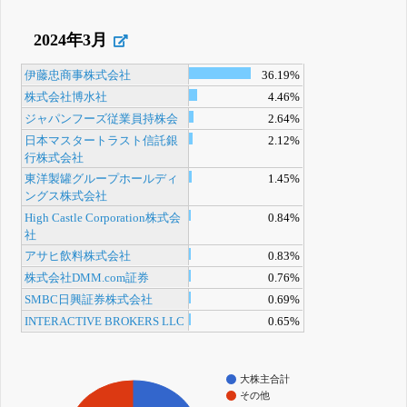
2024年3月
伊藤忠商事株式会社
36.19%
株式会社博水社
4.46%
ジャパンフーズ従業員持株会
2.64%
日本マスタートラスト信託銀
2.12%
行株式会社
東洋製罐グループホールディ
1.45%
ングス株式会社
High Castle Corporation株式会
0.84%
社
アサヒ飲料株式会社
0.83%
株式会社DMM.com証券
0.76%
SMBC日興証券株式会社
0.69%
INTERACTIVE BROKERS LLC
0.65%
大株主合計
その他