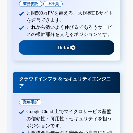
業務委託
正社員
月間500万PVを超える、大規模DBサイト
を運営できます。
これから勢いよく伸びるであろうサービ
スの根幹部分を支えるポジションです。
Detail
クラウドインフラ & セキュリティエンジニ
ア
業務委託
Google Cloud 上でマイクロサービス基盤
の信頼性・可用性・セキュリティを担う
ポジションです。
大規模金融データを安全かつ高速に処理