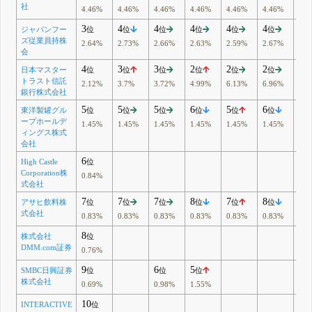
社
4.46%
4.46%
4.46%
4.46%
4.46%
4.46%
4.4
3
4
4
4
4
4
4
ジャパンフー
位
位
位
位
位
位
位
ズ従業員持株
2.64%
2.73%
2.66%
2.63%
2.59%
2.67%
2.9
会
4
3
3
2
2
2
5
日本マスター
位
位
位
位
位
位
位
トラスト信託
2.12%
3.7%
3.72%
4.99%
6.13%
6.96%
2.0
銀行株式会社
5
5
5
6
5
6
6
東洋製罐グル
位
位
位
位
位
位
位
ープホールデ
1.45%
1.45%
1.45%
1.45%
1.45%
1.45%
1.4
ィングス株式
会社
6
High Castle
位
Corporation株
0.84%
式会社
7
7
7
8
7
8
8
アサヒ飲料株
位
位
位
位
位
位
位
式会社
0.83%
0.83%
0.83%
0.83%
0.83%
0.83%
0.8
8
株式会社
位
DMM.com証券
0.76%
9
6
5
SMBC日興証券
位
位
位
株式会社
0.69%
0.98%
1.55%
10
INTERACTIVE
位