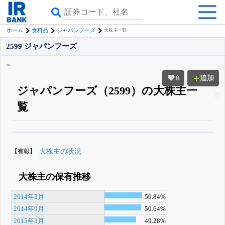
ホーム
食料品
ジャパンフーズ
大株主一覧
2599 ジャパンフーズ
0
追加
ジャパンフーズ（2599）の大株主一
覧
β版IRBANKでは、
8月24日まで完全無料
大量保有・アクティビスト
がさら
に詳しく分かる
無料でβ版をはじめる
【有報】
大株主の状況
登録すると永久30%OFFと米株版の先行利用も付きます
大株主の保有推移
2014年3月
50.84%
2014年9月
50.64%
2015年3月
49.28%