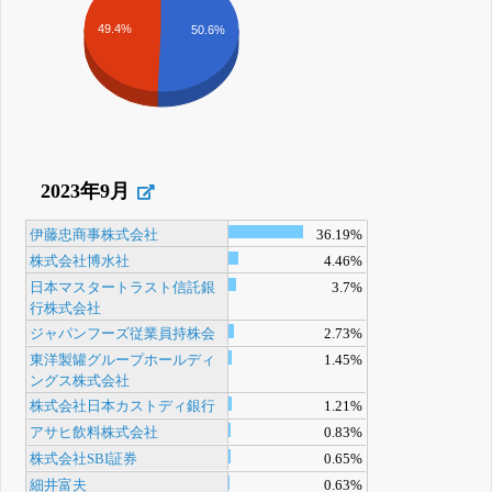
49.4%
50.6%
2023年9月
伊藤忠商事株式会社
36.19%
株式会社博水社
4.46%
日本マスタートラスト信託銀
3.7%
行株式会社
ジャパンフーズ従業員持株会
2.73%
東洋製罐グループホールディ
1.45%
ングス株式会社
株式会社日本カストディ銀行
1.21%
アサヒ飲料株式会社
0.83%
株式会社SBI証券
0.65%
細井富夫
0.63%