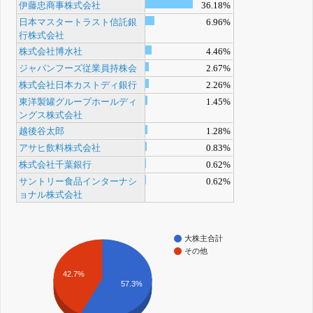
伊藤忠商事株式会社
36.18%
日本マスタートラスト信託銀
6.96%
行株式会社
株式会社博水社
4.46%
ジャパンフーズ従業員持株会
2.67%
株式会社日本カストディ銀行
2.26%
東洋製罐グループホールディ
1.45%
ングス株式会社
越後谷太郎
1.28%
アサヒ飲料株式会社
0.83%
株式会社千葉銀行
0.62%
サントリー食品インターナシ
0.62%
ョナル株式会社
大株主合計
その他
42.7%
57.3%