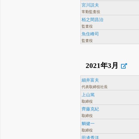
宮川説夫
常勤監査役
栢之間昌治
監査役
魚住峰司
監査役
2021年3月
細井富夫
代表取締役社長
上山篤
取締役
齊藤克紀
取締役
鯛健一
取締役
田邊秀洋