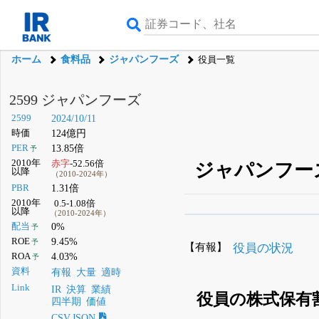
ホーム
食料品
ジャパンフーズ
役員一覧
2599 ジャパンフーズ
2599
2024/10/11
時価
124億円
PER
13.85倍
予
2010年
赤字
-52.56倍
ジャパンフーズ
以降
（2010-2024年）
PBR
1.31倍
2010年
0.5-1.08倍
以降
（2010-2024年）
β版IRBANKでは、
8月
配当
0%
予
ROE
9.45%
予
無料
【有報】
役員の状況
ROA
4.03%
予
登録すると永久30%
資料
有報
大量
適時
Link
IR
決算
業績
役員の株式保有
四半期
価値
CSV,JSON