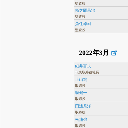
監査役
栢之間昌治
監査役
魚住峰司
監査役
2022年3月
細井富夫
代表取締役社長
上山篤
取締役
鯛健一
取締役
田邊秀洋
取締役
松浦強
取締役