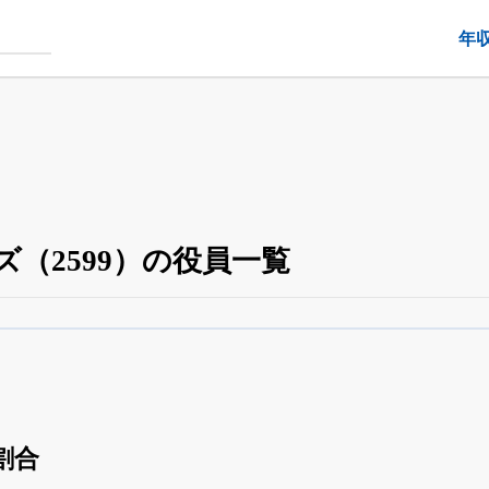
年
（2599）の役員一覧
役員の兼任・大株主
がさらに詳しく追える
24日まで完全無料
でβ版をはじめる
OFFと米株版の先行利用も付きます
割合