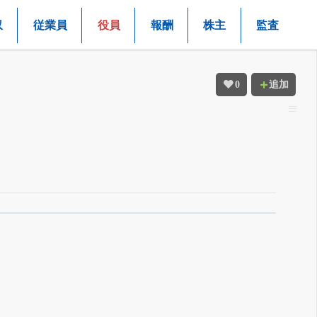
収
従業員
役員
報酬
株主
監査
0
追加