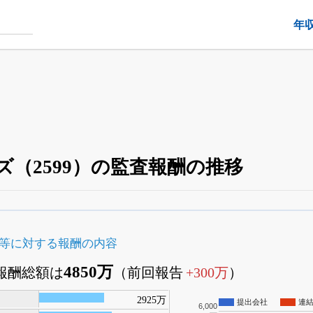
年
（2599）の監査報酬の推移
四半期業績・決算の進捗
がさらに詳しく見られる
24日まで完全無料
でβ版をはじめる
等に対する報酬の内容
OFFと米株版の先行利用も付きます
4850万
査報酬総額は
（前回報告
+300万
）
2925万
提出会社
連
6,000