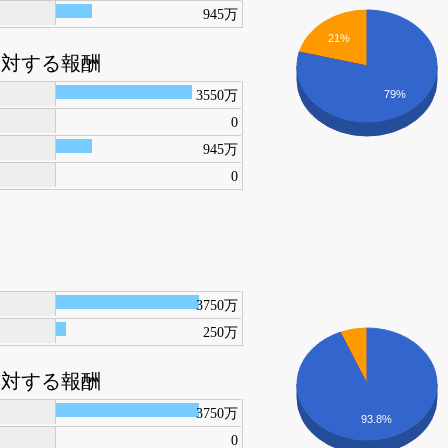
945万
21%
に対する報酬
3550万
79%
0
945万
0
3750万
250万
に対する報酬
3750万
93.8%
0