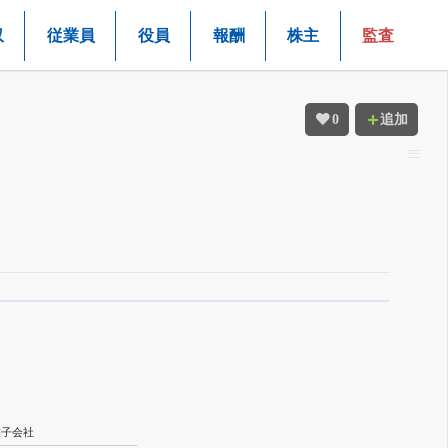
収
従業員
役員
報酬
株主
監査
0
追加
結子会社