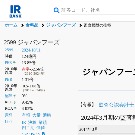
ホーム
食料品
ジャパンフーズ
監査報酬の推移
2599 ジャパンフーズ
2599
2024/10/11
時価
124億円
PER
13.85倍
予
2010年
赤字
-52.56倍
ジャパンフーズ
以降
（2010-2024年）
PBR
1.31倍
2010年
0.5-1.08倍
以降
（2010-2024年）
β版IRBANKでは、
8月
配当
0%
予
ROE
9.45%
予
無料
【有報】
監査公認会計士
ROA
4.03%
予
登録すると永久30%
資料
有報
大量
適時
2024年3月期の監
Link
IR
決算
業績
四半期
価値
2014年3月
CSV,JSON