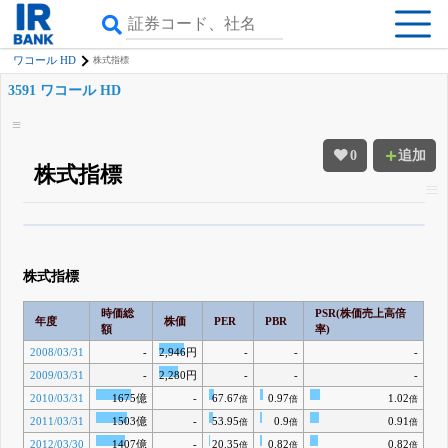
ワコール HD
株式指標
3591 ワコール HD
0
追加
株式指標
β版IRBANKでは、
8月24日まで完全無料
四半期業績・決算の進捗
がさらに
詳しく見られる
無料でβ版をはじめる
株式指標
登録すると永久30%OFFと米株版の先行利用も付きます
時価総
PSR(株価売上高倍
年度
株価
PER
PBR
額
率)
2008/03/31
-
2,946円
-
-
-
2009/03/31
-
2,280円
-
-
-
2010/03/31
1675億
-
67.67
0.97
1.02
倍
倍
倍
2011/03/31
1503億
-
53.95
0.9
0.91
倍
倍
倍
2012/03/30
1407億
-
20.35
0.82
0.82
倍
倍
倍