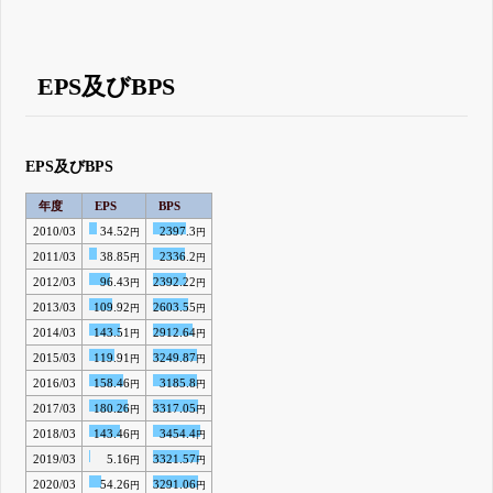
EPS及びBPS
EPS及びBPS
年度
EPS
BPS
2010/03
34.52
2397.3
円
円
2011/03
38.85
2336.2
円
円
2012/03
96.43
2392.22
円
円
2013/03
109.92
2603.55
円
円
2014/03
143.51
2912.64
円
円
2015/03
119.91
3249.87
円
円
2016/03
158.46
3185.8
円
円
2017/03
180.26
3317.05
円
円
2018/03
143.46
3454.4
円
円
2019/03
5.16
3321.57
円
円
2020/03
54.26
3291.06
円
円