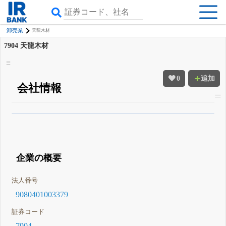
卸売業
天龍木材
7904
天龍木材
0
追加
会社情報
β版IRBANKでは、
8月24日まで完全無料
四半期業績・決算の進捗
がさらに
詳しく見られる
無料でβ版をはじめる
登録すると永久30%OFFと米株版の先行利用も付きます
企業の概要
法人番号
9080401003379
証券コード
7904