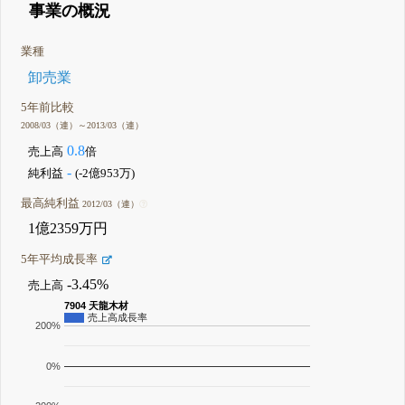
事業の概況
業種
卸売業
5年前比較
2008/03（連）～2013/03（連）
0.8
売上高
倍
-
純利益
(-2億953万)
最高純利益
2012/03（連）
1億2359万円
5年平均成長率
-3.45%
売上高
7904 天龍木材
売上高成長率
200%
0%