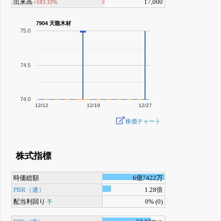
出来高
17,000
+183.33%
7904 天龍木材
75.0
74.5
74.0
12/12
12/19
12/27
株価チャート
株式指標
時価総額
6億7422万
PBR（連）
1.28倍
配当利回り
0% (0)
予