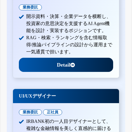
業務委託
開示資料・決算・企業データを横断し、
投資家の意思決定を支援するAI Agent機
能を設計・実装するポジションです。
RAG・検索・ランキングを含む情報取
得/推論パイプラインの設計から運用まで
一気通貫で担います。
Detail
UI/UXデザイナー
業務委託
正社員
IRBANK初の一人目デザイナーとして、
複雑な金融情報を美しく直感的に届ける