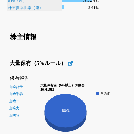
BPS（連）
58.02
円/株
株主資本比率（連）
3.61%
株主情報
大量保有（5%ルール）
保有報告
大量保有者（5%以上）の割合
山﨑啓子
10月15日
その他
山﨑千春
山﨑一
山﨑力
100%
山﨑登