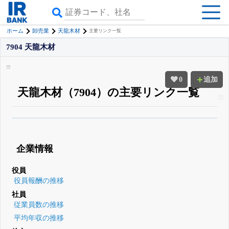
ホーム
卸売業
天龍木材
主要リンク一覧
7904 天龍木材
0
追加
天龍木材（7904）の主要リンク一覧
β版IRBANKでは、
8月24日まで完全無料
四半期業績・決算の進捗
がさらに
詳しく見られる
無料でβ版をはじめる
企業情報
登録すると永久30%OFFと米株版の先行利用も付きます
役員
役員報酬の推移
社員
従業員数の推移
平均年収の推移