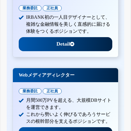
業務委託
正社員
IRBANK初の一人目デザイナーとして、
複雑な金融情報を美しく直感的に届ける
体験をつくるポジションです。
Detail
Webメディアディレクター
業務委託
正社員
月間500万PVを超える、大規模DBサイト
を運営できます。
これから勢いよく伸びるであろうサービ
スの根幹部分を支えるポジションです。