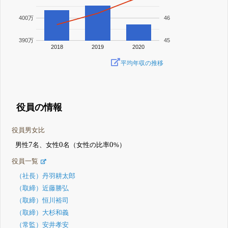
400万
46
390万
45
2018
2019
2020
平均年収の推移
役員の情報
役員男女比
7
0
0
男性
名、女性
名（女性の比率
%）
役員一覧
（社長）丹羽耕太郎
（取締）近藤勝弘
（取締）恒川裕司
（取締）大杉和義
（常監）安井孝安