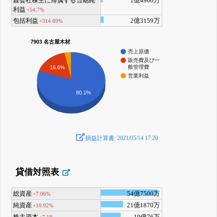
親会社株主に帰属する当期純
1億4900万
利益
+54.7%
包括利益
2億3159万
+314.69%
7903 名古屋木材
売上原価
販売費及び一
般管理費
16.6%
営業利益
80.1%
損益計算書: 2021/05/14 17:20
貸借対照表
総資産
54億7500万
+7.06%
純資産
21億1870万
+10.92%