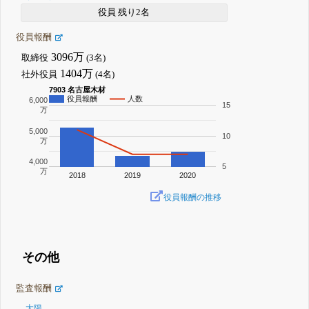
役員 残り2名
役員報酬
3096万
取締役
(3名)
1404万
社外役員
(4名)
7903 名古屋木材
役員報酬
人数
6,000
15
万
5,000
10
万
4,000
5
万
2018
2019
2020
役員報酬の推移
その他
監査報酬
太陽