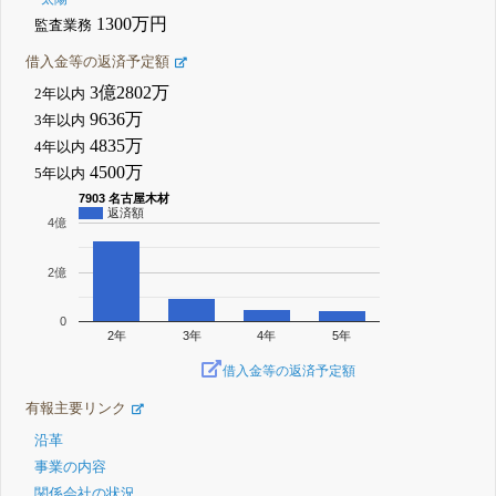
1300万円
監査業務
借入金等の返済予定額
3億2802万
2年以内
9636万
3年以内
4835万
4年以内
4500万
5年以内
7903 名古屋木材
返済額
4億
2億
0
2年
3年
4年
5年
借入金等の返済予定額
有報主要リンク
沿革
事業の内容
関係会社の状況