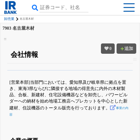
卸売業
名古屋木材
7903
名古屋木材
0
追加
会社情報
β版IRBANKでは、
8月24日まで完全無料
四半期業績・決算の進捗
がさらに
詳しく見られる
無料でβ版をはじめる
[営業本部]当部門においては、愛知県及び岐阜県に拠点を置
登録すると永久30%OFFと米株版の先行利用も付きます
き、東海3県ならびに隣接する地域の得意先に内外の木材製
品、合板、新建材、住宅設備機器などを卸売し、パワービル
ダーへの納材を始め地場工務店へプレカットを中心とした新
建材、住設機器のトータル販売を行っております。
事業の内
容