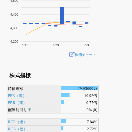
4,500
4,400
4,300
4,200
3/11
3/23
6/3
株価チャート
株式指標
時価総額
17億3600万
PER（連）
10.92倍
PBR（連）
0.77倍
配当利回り
0% (0)
予
ROE（連）
7.84%
ROA（連）
2.72%