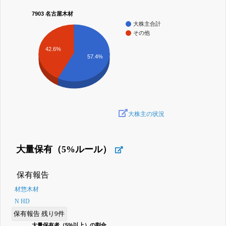
7903 名古屋木材
大株主合計
その他
42.6%
57.4%
大株主の状況
大量保有（5%ルール）
保有報告
材惣木材
N HD
保有報告 残り9件
大量保有者（5%以上）の割合