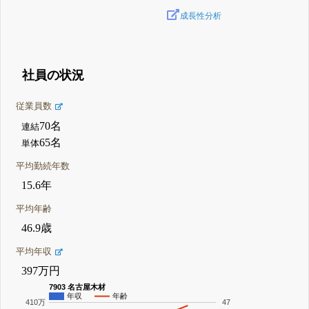
成長性分析
社員の状況
従業員数
70名
連結
65名
単体
平均勤続年数
15.6年
平均年齢
46.9歳
平均年収
397万円
7903 名古屋木材
年収
年齢
410万
47