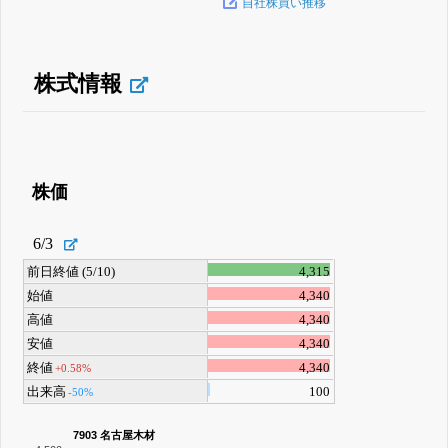
自社株買い推移
株式情報
株価
6/3
前日終値 (5/10)
4,315
始値
4,340
高値
4,340
安値
4,340
終値
4,340
+0.58%
出来高
100
-50%
7903 名古屋木材