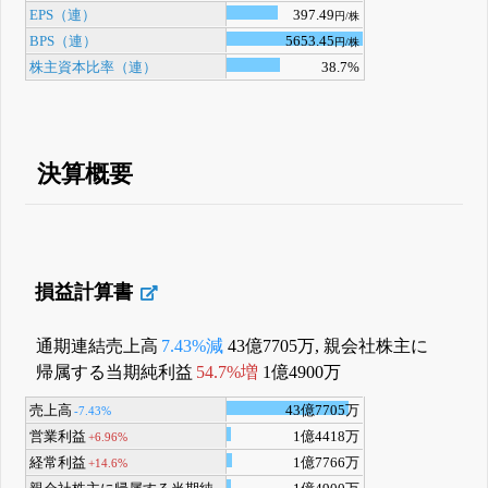
EPS（連）
397.49
円/株
BPS（連）
5653.45
円/株
株主資本比率（連）
38.7%
決算概要
損益計算書
通期連結売上高
7.43%減
43億7705万, 親会社株主に
帰属する当期純利益
54.7%増
1億4900万
売上高
43億7705万
-7.43%
営業利益
1億4418万
+6.96%
経常利益
1億7766万
+14.6%