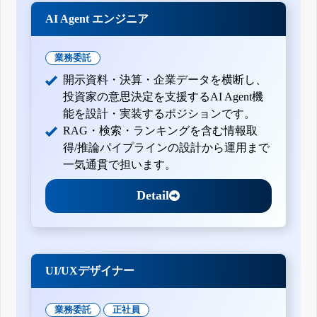
AI Agent エンジニア
業務委託
開示資料・決算・企業データを横断し、
投資家の意思決定を支援するAI Agent機
能を設計・実装するポジションです。
RAG・検索・ランキングを含む情報取
得/推論パイプラインの設計から運用まで
一気通貫で担います。
Detail
UI/UXデザイナー
業務委託
正社員