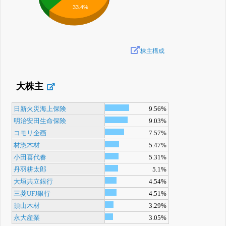
33.4%
株主構成
大株主
日新火災海上保険
9.56%
明治安田生命保険
9.03%
コモリ企画
7.57%
材惣木材
5.47%
小田喜代春
5.31%
丹羽耕太郎
5.1%
大垣共立銀行
4.54%
三菱UFJ銀行
4.51%
須山木材
3.29%
永大産業
3.05%