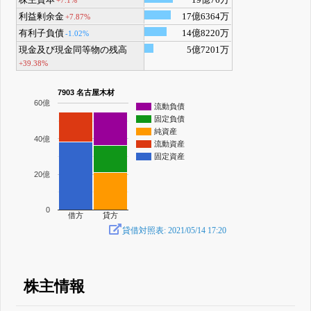
株主資本
19億76万
+7.1%
利益剰余金
17億6364万
+7.87%
有利子負債
14億8220万
-1.02%
現金及び現金同等物の残高
5億7201万
+39.38%
7903 名古屋木材
60億
流動負債
固定負債
純資産
40億
流動資産
固定資産
20億
0
借方
貸方
貸借対照表: 2021/05/14 17:20
株主情報