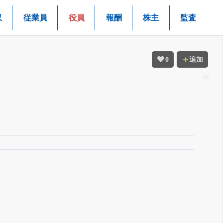
収
従業員
役員
報酬
株主
監査
0
追加