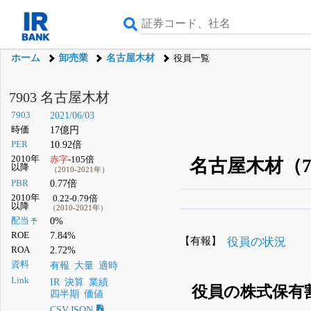
ホーム
卸売業
名古屋木材
役員一覧
7903 名古屋木材
7903
2021/06/03
時価
17億円
PER
10.92倍
2010年
赤字
-105倍
名古屋木材（7
以降
（2010-2021年）
PBR
0.77倍
2010年
0.22-0.79倍
以降
（2010-2021年）
β版IRBANKでは、
8月
配当
0%
予
ROE
7.84%
無料
【有報】
役員の状況
ROA
2.72%
登録すると永久30%
資料
有報
大量
適時
Link
IR
決算
業績
役員の株式保有
四半期
価値
CSV,JSON