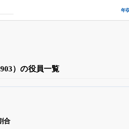
年
903）の役員一覧
役員の兼任・大株主
がさらに詳しく追える
24日まで完全無料
でβ版をはじめる
OFFと米株版の先行利用も付きます
割合