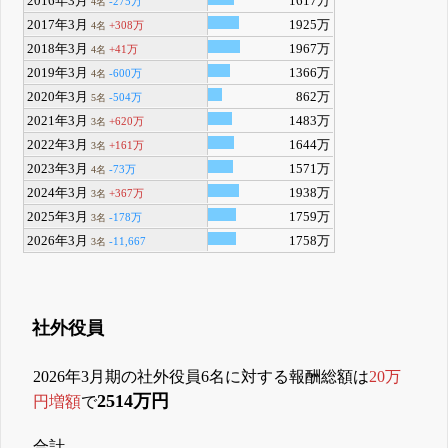
2016年3月
1617万
-275万
4名
2017年3月
1925万
+308万
4名
2018年3月
1967万
+41万
4名
2019年3月
1366万
-600万
4名
2020年3月
862万
-504万
5名
2021年3月
1483万
+620万
3名
2022年3月
1644万
+161万
3名
2023年3月
1571万
-73万
4名
2024年3月
1938万
+367万
3名
2025年3月
1759万
-178万
3名
2026年3月
1758万
-11,667
3名
社外役員
2026年3月期の社外役員6名に対する報酬総額は
20万
2514万円
円増額
で
合計