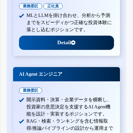
業務委託
正社員
MLとLLMを掛け合わせ、分析から予測
までをスピーディかつ正確な投資体験に
落とし込むポジションです。
Detail
AI Agent エンジニア
業務委託
開示資料・決算・企業データを横断し、
投資家の意思決定を支援するAI Agent機
能を設計・実装するポジションです。
RAG・検索・ランキングを含む情報取
得/推論パイプラインの設計から運用まで