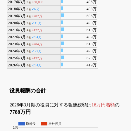
2017年3月
496万
+80,000
5名
2018年3月
403万
-92万
6名
2019年3月
606万
+202万
4名
2020年3月
490万
-115万
5名
2021年3月
613万
+122万
4名
2022年3月
409万
-204万
6名
2023年3月
613万
+204万
4名
2024年3月
490万
-122万
5名
2025年3月
623万
+132万
4名
2026年3月
419万
-204万
6名
役員報酬の合計
2026年3月期の役員に対する報酬総額は
16万円増額
の
7788万円
取締役
社外役員
1億