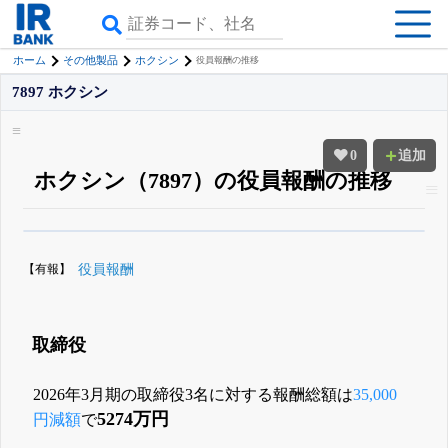
ホーム
その他製品
ホクシン
役員報酬の推移
7897 ホクシン
0
追加
ホクシン（7897）の役員報酬の推移
β版IRBANKでは、
8月24日まで完全無料
役員の兼任・大株主
がさらに詳し
く追える
無料でβ版をはじめる
【有報】
役員報酬
登録すると永久30%OFFと米株版の先行利用も付きます
取締役
2026年3月期の取締役3名に対する報酬総額は
35,000
5274万円
円減額
で