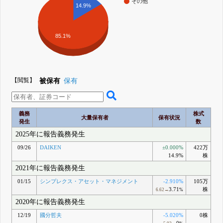
その他
14.9%
85.1%
【閲覧】
被保有
保有
義務
株式
大量保有者
保有状況
発生
数
2025年に報告義務発生
09/26
DAIKEN
±0.000%
422万
14.9%
株
2021年に報告義務発生
01/15
シンプレクス・アセット・マネジメント
-2.910%
105万
3.71
株
6.62→
%
2020年に報告義務発生
12/19
國分哲夫
-5.020%
0株