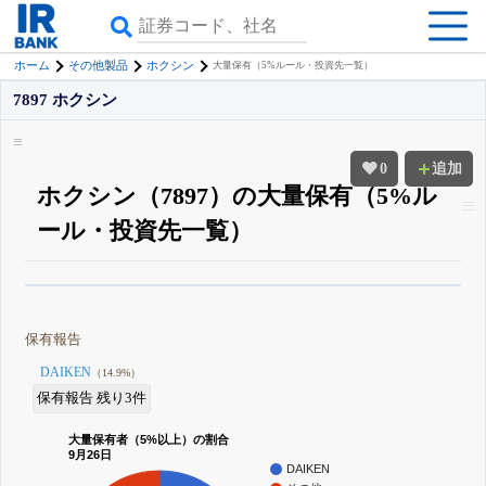
ホーム
その他製品
ホクシン
大量保有（5%ルール・投資先一覧）
7897 ホクシン
0
追加
ホクシン（7897）の大量保有（5%ル
ール・投資先一覧）
β版IRBANKでは、
8月24日まで完全無料
大量保有・アクティビスト
がさら
に詳しく分かる
無料でβ版をはじめる
保有報告
登録すると永久30%OFFと米株版の先行利用も付きます
DAIKEN
（14.9%）
保有報告 残り3件
大量保有者（5%以上）の割合
9月26日
DAIKEN