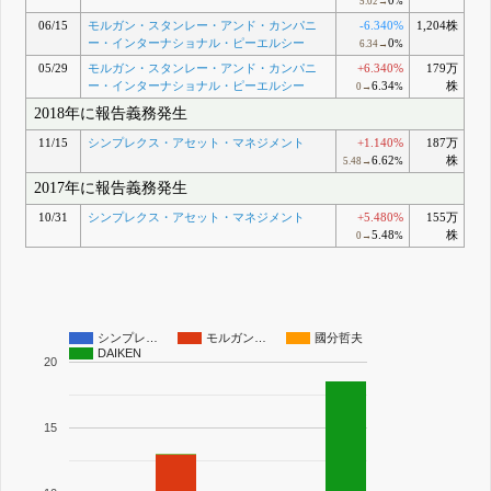
0
5.02→
%
06/15
モルガン・スタンレー・アンド・カンパニ
-6.340%
1,204株
ー・インターナショナル・ピーエルシー
0
6.34→
%
05/29
モルガン・スタンレー・アンド・カンパニ
+6.340%
179万
ー・インターナショナル・ピーエルシー
6.34
株
0→
%
2018年に報告義務発生
11/15
シンプレクス・アセット・マネジメント
+1.140%
187万
6.62
株
5.48→
%
2017年に報告義務発生
10/31
シンプレクス・アセット・マネジメント
+5.480%
155万
5.48
株
0→
%
シンプレ…
モルガン…
國分哲夫
DAIKEN
20
15