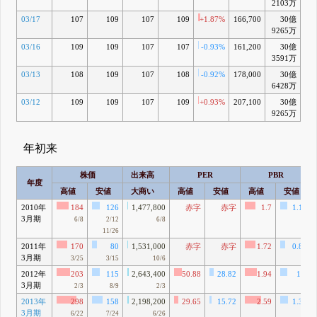
2103万
03/17
107
109
107
109
+1.87%
166,700
30億
-
9265万
03/16
109
109
107
107
-0.93%
161,200
30億
-
3591万
03/13
108
109
107
108
-0.92%
178,000
30億
-3
6428万
03/12
109
109
107
109
+0.93%
207,100
30億
-2
9265万
年初来
株価
出来高
PER
PBR
年度
高値
安値
大商い
高値
安値
高値
安値
2010年
184
126
1,477,800
赤字
赤字
1.7
1.17
3月期
6/8
2/12
6/8
11/26
2011年
170
80
1,531,000
赤字
赤字
1.72
0.81
3月期
3/25
3/15
10/6
2012年
203
115
2,643,400
50.88
28.82
1.94
1.1
3月期
2/3
8/9
2/3
2013年
298
158
2,198,200
29.65
15.72
2.59
1.37
3月期
6/22
7/24
6/26