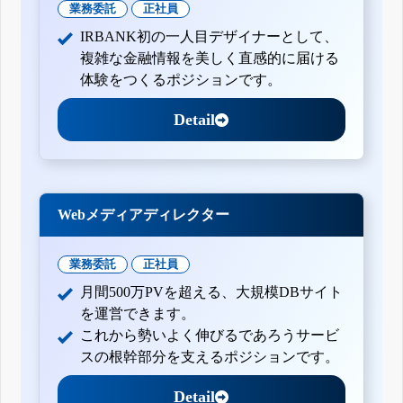
業務委託
正社員
IRBANK初の一人目デザイナーとして、
複雑な金融情報を美しく直感的に届ける
体験をつくるポジションです。
Detail
Webメディアディレクター
業務委託
正社員
月間500万PVを超える、大規模DBサイト
を運営できます。
これから勢いよく伸びるであろうサービ
スの根幹部分を支えるポジションです。
Detail