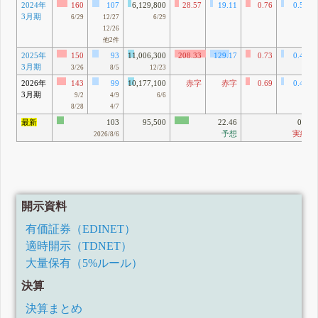
2024年
160
107
6,129,800
28.57
19.11
0.76
0.51
3月期
6/29
12/27
6/29
12/26
他2件
2025年
150
93
11,006,300
208.33
129.17
0.73
0.45
3月期
3/26
8/5
12/23
2026年
143
99
10,177,100
赤字
赤字
0.69
0.48
3月期
9/2
4/9
6/6
8/28
4/7
最新
103
95,500
22.46
0.5
予想
実績
2026/8/6
開示資料
有価証券（EDINET）
適時開示（TDNET）
大量保有（5%ルール）
決算
決算まとめ