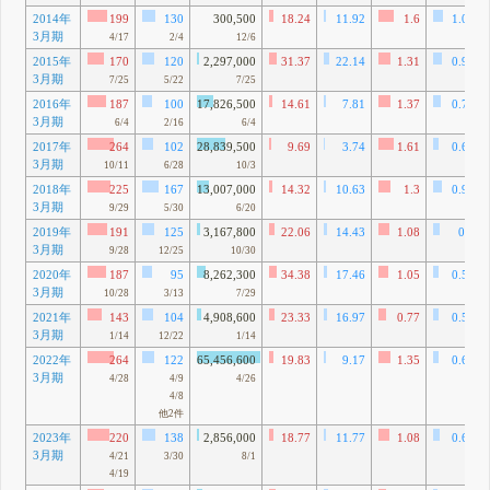
2014年
199
130
300,500
18.24
11.92
1.6
1.05
3月期
4/17
2/4
12/6
2015年
170
120
2,297,000
31.37
22.14
1.31
0.93
3月期
7/25
5/22
7/25
2016年
187
100
17,826,500
14.61
7.81
1.37
0.73
3月期
6/4
2/16
6/4
2017年
264
102
28,839,500
9.69
3.74
1.61
0.62
3月期
10/11
6/28
10/3
2018年
225
167
13,007,000
14.32
10.63
1.3
0.96
3月期
9/29
5/30
6/20
2019年
191
125
3,167,800
22.06
14.43
1.08
0.7
3月期
9/28
12/25
10/30
2020年
187
95
8,262,300
34.38
17.46
1.05
0.53
3月期
10/28
3/13
7/29
2021年
143
104
4,908,600
23.33
16.97
0.77
0.56
3月期
1/14
12/22
1/14
2022年
264
122
65,456,600
19.83
9.17
1.35
0.62
3月期
4/28
4/9
4/26
4/8
他2件
2023年
220
138
2,856,000
18.77
11.77
1.08
0.68
3月期
4/21
3/30
8/1
4/19