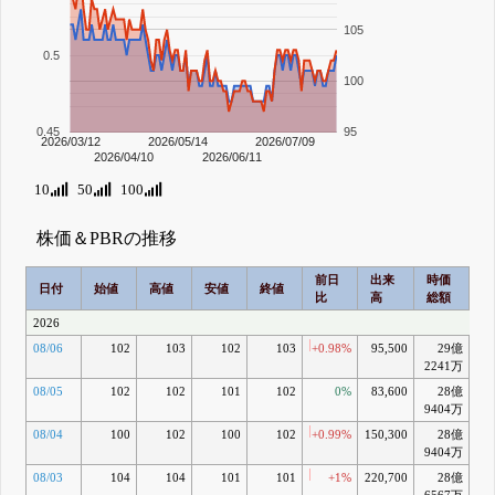
105
0.5
100
0.45
95
2026/03/12
2026/05/14
2026/07/09
2026/04/10
2026/06/11
10
50
100
株価＆PBRの推移
前日
出来
時価
2
日付
始値
高値
安値
終値
比
高
総額
乖
2026
08/06
102
103
102
103
+0.98%
95,500
29億
+0
2241万
08/05
102
102
101
102
0%
83,600
28億
+0
9404万
08/04
100
102
100
102
+0.99%
150,300
28億
+0
9404万
08/03
104
104
101
101
+1%
220,700
28億