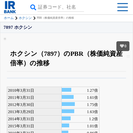
ホーム
ホクシン
PBR（株価純資産倍率）の推移
7897 ホクシン
0
ホクシン（7897）のPBR（株価純資産
倍率）の推移
β版IRBANKでは、
8月24日まで完全無料
四半期業績・決算の進捗
がさらに
詳しく見られる
無料でβ版をはじめる
2010年3月31日
1.27倍
登録すると永久30%OFFと米株版の先行利用も付きます
2011年3月31日
1.61倍
2012年3月30日
1.75倍
2013年3月29日
1.63倍
2014年3月31日
1.2倍
2015年3月31日
1.01倍