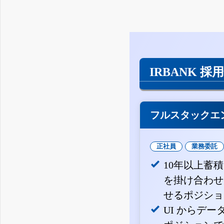
IRBANK 採
フルスタックエ
正社員
業務委託
10年以上蓄
を掛け合わせ
せるポジショ
UI からデ