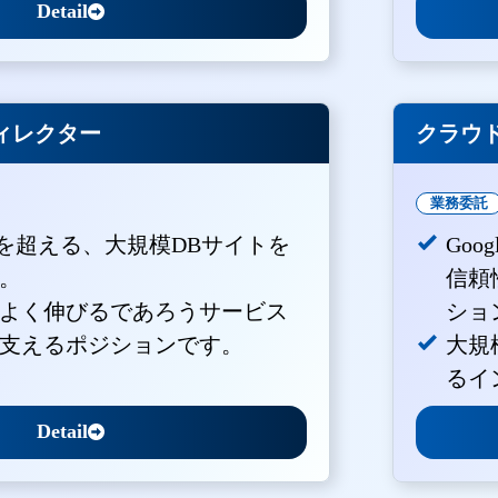
Detail
ィレクター
クラウド
業務委託
PVを超える、大規模DBサイトを
Goo
。
信頼
よく伸びるであろうサービス
ショ
支えるポジションです。
大規
るイ
Detail