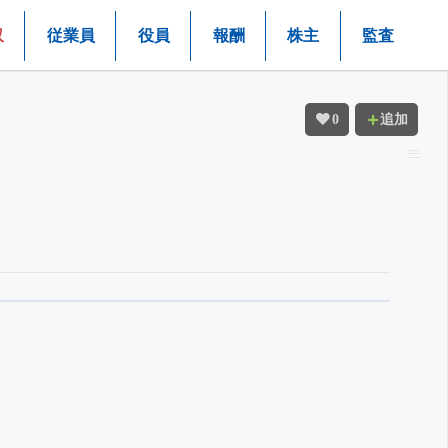
収
従業員
役員
報酬
株主
監査
0
追加