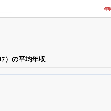
年
97）の平均年収
役員の兼任・大株主
がさらに詳しく追える
24日まで完全無料
でβ版をはじめる
OFFと米株版の先行利用も付きます