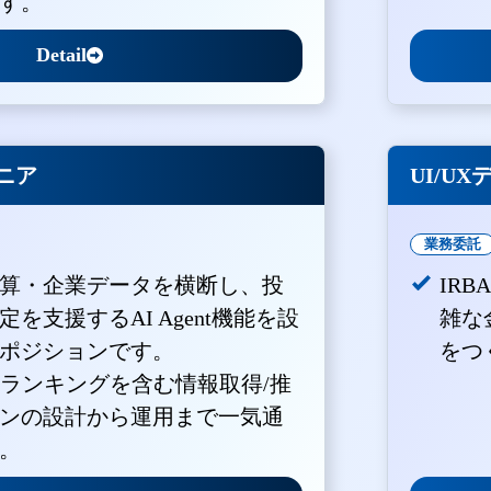
す。
Detail
ジニア
UI/U
業務委託
算・企業データを横断し、投
IR
を支援するAI Agent機能を設
雑な
ポジションです。
をつ
・ランキングを含む情報取得/推
ンの設計から運用まで一気通
。