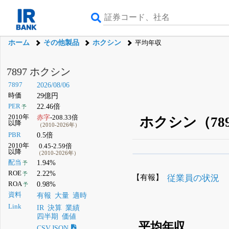
ホーム
その他製品
ホクシン
平均年収
7897 ホクシン
7897
2026/08/06
時価
29億円
PER
22.46倍
予
2010年
赤字
-208.33倍
ホクシン（78
以降
（2010-2026年）
PBR
0.5倍
2010年
0.45-2.59倍
以降
（2010-2026年）
β版IRBANKでは、
8月
配当
1.94%
予
ROE
2.22%
予
無料
【有報】
従業員の状況
ROA
0.98%
予
登録すると永久30%
資料
有報
大量
適時
Link
IR
決算
業績
四半期
価値
平均年収
CSV,JSON