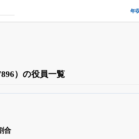
年
896）の役員一覧
役員の兼任・大株主
がさらに詳しく追える
24日まで完全無料
でβ版をはじめる
OFFと米株版の先行利用も付きます
割合