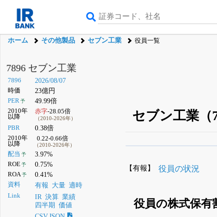
ホーム
その他製品
セブン工業
役員一覧
7896 セブン工業
7896
2026/08/07
時価
23億円
PER
49.99倍
予
2010年
赤字
-28.05倍
セブン工業（7
以降
（2010-2026年）
PBR
0.38倍
2010年
0.22-0.66倍
以降
（2010-2026年）
β版IRBANKでは、
8月
配当
3.97%
予
ROE
0.75%
予
無料
【有報】
役員の状況
ROA
0.41%
予
登録すると永久30%
資料
有報
大量
適時
Link
IR
決算
業績
役員の株式保有
四半期
価値
CSV,JSON