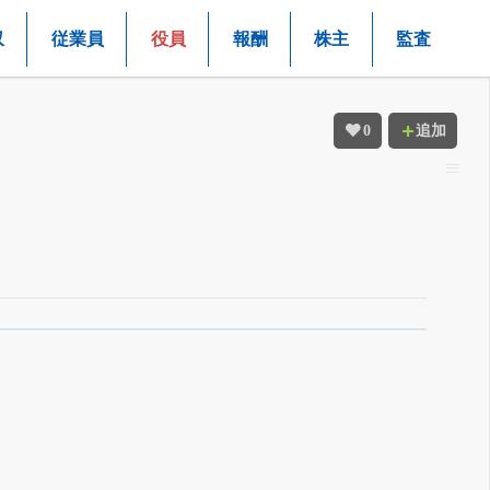
収
従業員
役員
報酬
株主
監査
0
追加