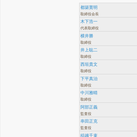
都築寛明
取締役会長
木下浩一
代表取締役
横井勝
取締役
井上聡二
取締役
西垣貴文
取締役
下平真治
取締役
中川雅晴
取締役
阿部正義
監査役
串田正克
監査役
稲越千束