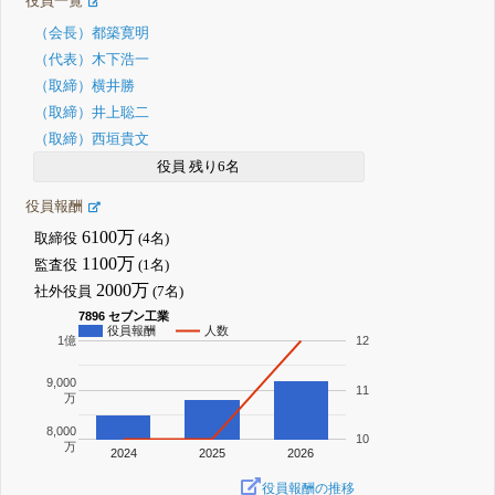
役員一覧
（会長）都築寛明
（代表）木下浩一
（取締）横井勝
（取締）井上聡二
（取締）西垣貴文
役員 残り6名
役員報酬
6100万
取締役
(4名)
1100万
監査役
(1名)
2000万
社外役員
(7名)
7896 セブン工業
役員報酬
人数
1億
12
9,000
11
万
8,000
10
万
2024
2025
2026
役員報酬の推移