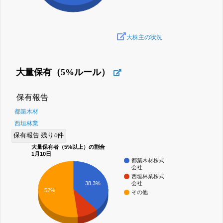
大株主の状況
大量保有（5%ルール）
保有報告
都築木材
西垣林業
保有報告 残り4件
大量保有者（5%以上）の割合
1月10日
都築木材株式
会社
西垣林業株式
会社
38.3%
52%
その他