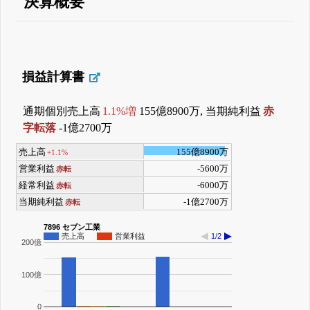
決算概要
損益計算書
通期個別売上高
1.1%増
155億8900万, 当期純利益
赤
字転落
-1億2700万
売上高
155億8900万
+1.1%
営業利益
-5600万
赤転
経常利益
-6000万
赤転
当期純利益
-1億2700万
赤転
7896 セブン工業
売上高
営業利益
1/2
200億
100億
0