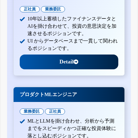
正社員
業務委託
10年以上蓄積したファイナンスデータと
AIを掛け合わせて、投資の意思決定を加
速させるポジションです。
UI からデータベースまで一貫して関われ
るポジションです。
Detail
プロダクトMLエンジニア
業務委託
正社員
MLとLLMを掛け合わせ、分析から予測
までをスピーディかつ正確な投資体験に
落とし込むポジションです。