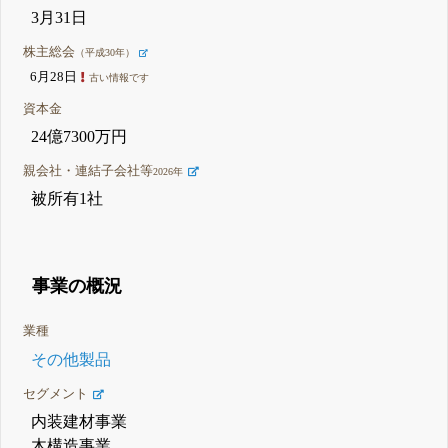
3月31日
株主総会
（平成30年）
6月28日
古い情報です
資本金
24億7300万円
親会社・連結子会社等
2026年
被所有1社
事業の概況
業種
その他製品
セグメント
内装建材事業
木構造事業