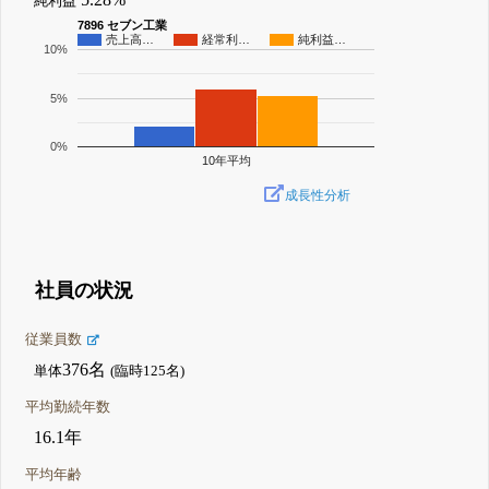
純利益
7896 セブン工業
売上高…
経常利…
純利益…
10%
5%
0%
10年平均
成長性分析
社員の状況
従業員数
376名
単体
(臨時125名)
平均勤続年数
16.1年
平均年齢