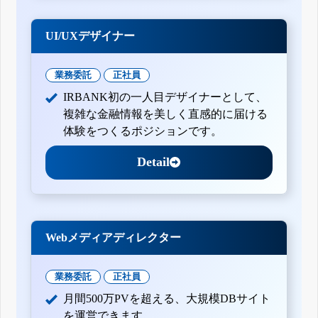
UI/UXデザイナー
業務委託
正社員
IRBANK初の一人目デザイナーとして、
複雑な金融情報を美しく直感的に届ける
体験をつくるポジションです。
Detail
Webメディアディレクター
業務委託
正社員
月間500万PVを超える、大規模DBサイト
を運営できます。