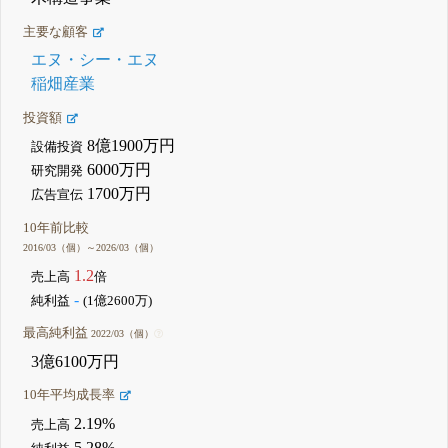
主要な顧客
エヌ・シー・エヌ
稲畑産業
投資額
8億1900万円
設備投資
6000万円
研究開発
1700万円
広告宣伝
10年前比較
2016/03（個）～2026/03（個）
1.2
売上高
倍
-
純利益
(1億2600万)
最高純利益
2022/03（個）
3億6100万円
10年平均成長率
2.19%
売上高
5.28%