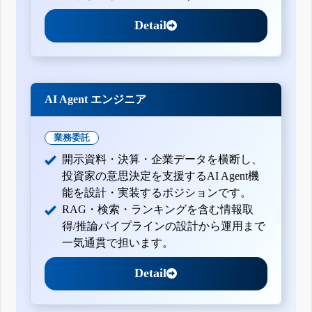
Detail
AI Agent エンジニア
業務委託
開示資料・決算・企業データを横断し、
投資家の意思決定を支援するAI Agent機
能を設計・実装するポジションです。
RAG・検索・ランキングを含む情報取
得/推論パイプラインの設計から運用まで
一気通貫で担います。
Detail