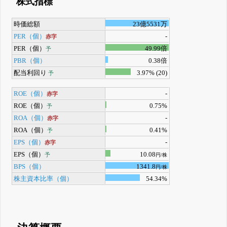
株式指標
時価総額
23億5531万
PER（個）
-
赤字
PER（個）
49.99倍
予
PBR（個）
0.38倍
配当利回り
3.97% (20)
予
ROE（個）
-
赤字
ROE（個）
0.75%
予
ROA（個）
-
赤字
ROA（個）
0.41%
予
EPS（個）
-
赤字
EPS（個）
10.08
予
円/株
BPS（個）
1341.8
円/株
株主資本比率（個）
54.34%