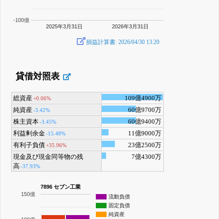
-100億
2025年3月31日
2026年3月31日
損益計算書: 2026/04/30 13:20
貸借対照表
総資産
109億4900万
+0.06%
純資産
60億9700万
-3.42%
株主資本
60億9400万
-3.45%
利益剰余金
11億9000万
-15.48%
有利子負債
23億2500万
+35.96%
現金及び現金同等物の残
7億4300万
高
-37.93%
7896 セブン工業
150億
流動負債
固定負債
純資産