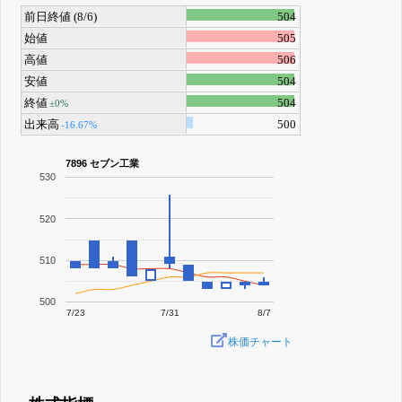
前日終値 (8/6)
504
始値
505
高値
506
安値
504
終値
504
±0%
出来高
500
-16.67%
7896 セブン工業
530
520
510
500
7/23
7/31
8/7
株価チャート