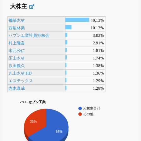
大株主
都築木材
40.13%
西垣林業
10.12%
セブン工業社員持株会
3.02%
村上隆吾
2.91%
水元公仁
1.81%
須山木材
1.74%
原田義久
1.38%
丸山木材 HD
1.36%
エステックス
1.29%
内木真哉
1.28%
7896 セブン工業
大株主合計
その他
35%
65%