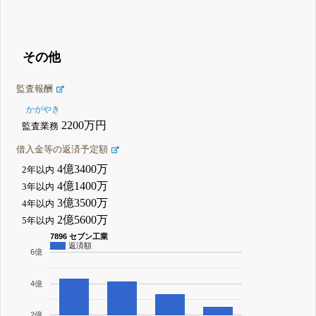
その他
監査報酬
かがやき
2200万円
監査業務
借入金等の返済予定額
4億3400万
2年以内
4億1400万
3年以内
3億3500万
4年以内
2億5600万
5年以内
7896 セブン工業
返済額
6億
4億
2億