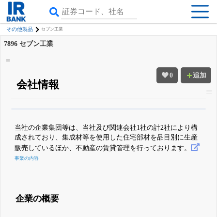
その他製品
セブン工業
7896
セブン工業
0
追加
会社情報
β版IRBANKでは、
8月24日まで完全無料
四半期業績・決算の進捗
がさらに
詳しく見られる
無料でβ版をはじめる
当社の企業集団等は、当社及び関連会社1社の計2社により構
登録すると永久30%OFFと米株版の先行利用も付きます
成されており、集成材等を使用した住宅部材を品目別に生産
販売しているほか、不動産の賃貸管理を行っております。
事業の内容
企業の概要