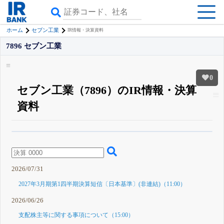
ホーム
セブン工業
IR情報・決算資料
7896 セブン工業
0
セブン工業（7896）のIR情報・決算
資料
β版IRBANKでは、
8月24日まで完全無料
四半期業績・決算の進捗
がさらに
詳しく見られる
無料でβ版をはじめる
登録すると永久30%OFFと米株版の先行利用も付きます
2026/07/31
2027年3月期第1四半期決算短信〔日本基準〕(非連結)（11:00）
2026/06/26
支配株主等に関する事項について（15:00）