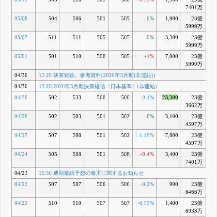
7401万
05/08
504
506
501
505
0%
1,900
23億
-1
5999万
05/07
511
511
505
505
0%
3,300
23億
-1
5999万
05/01
501
510
500
505
+1%
7,000
23億
-2
5999万
04/30
13:20 決算短信、参考資料(2026年3月期(非連結))
04/30
13:20 2026年3月期決算短信〔日本基準〕(非連結)
04/30
502
533
500
500
-0.4%
23,300
23億
-3
3662万
04/28
502
503
501
502
0%
3,100
23億
-3
4597万
04/27
507
508
501
502
-1.18%
7,800
23億
-
4597万
04/24
505
508
501
508
+0.4%
3,400
23億
-3
7401万
04/23
15:30 通期業績予想の修正に関するお知らせ
04/23
507
507
506
506
-0.2%
900
23億
-4
6466万
04/22
510
510
507
507
-0.59%
1,400
23億
-4
6933万