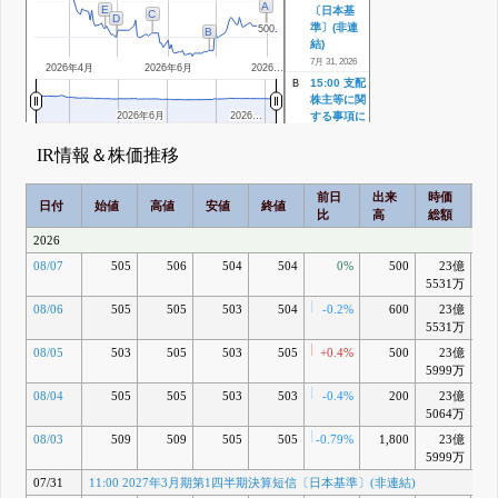
A
E
〔日本基
C
D
準〕(非連
500
500
B
結)
7月 31, 2026
2026年4月
2026年6月
2026…
15:00 支配
B
株主等に関
2026年6月
2026年6月
2026…
2026…
する事項に
ついて
IR情報＆株価推移
6月 26, 2026
13:00 剰余
C
金の配当に
前日
出来
時価
2
日付
始値
高値
安値
終値
関するお知
比
高
総額
乖
らせ
2026
5月 22, 2026
13:20
D
08/07
505
506
504
504
0%
500
23億
-0
2026年3月
5531万
期決算短信
08/06
505
505
503
504
-0.2%
600
23億
-0
〔日本基
5531万
準〕(非連
結)
08/05
503
505
503
505
+0.4%
500
23億
-0
13:20 決算
5999万
短信、参考
資料(2026
08/04
505
505
503
503
-0.4%
200
23億
-0
年3月期(非
5064万
連結))
08/03
509
509
505
505
-0.79%
1,800
23億
-
4月 30, 2026
5999万
15:30 通期
E
07/31
11:00 2027年3月期第1四半期決算短信〔日本基準〕(非連結)
業績予想の