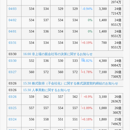
2074万
04/03
534
534
529
529
-0.94%
3,300
24億
-4
7214万
04/02
534
537
534
534
0%
1,400
24億
-3
9551万
04/01
534
536
534
534
0%
1,400
24億
-3
9551万
03/31
534
534
534
534
+0.19%
700
24億
-3
9551万
03/30
16:00 非上場の親会社等の決算に関するお知らせ
03/30
532
536
530
533
-6.82%
4,300
24億
-3
9084万
03/27
560
572
560
572
+1.78%
7,100
26億
+3
7309万
03/26
15:30 株式取得（子会社化）に関する株式譲渡契約締結のお知らせ
03/26
15:30 人事異動に関するお知らせ
03/26
559
562
557
562
+0.9%
3,100
26億
2636万
03/25
557
557
554
557
+1.09%
1,000
26億
+1
300万
03/24
556
558
551
551
+0.18%
1,800
25億
+0
7496万