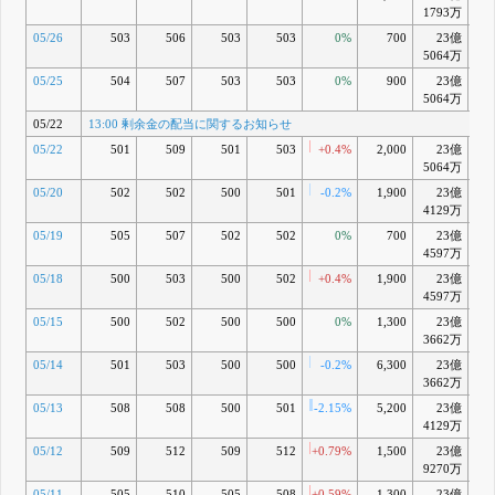
1793万
05/26
503
506
503
503
0%
700
23億
-
5064万
05/25
504
507
503
503
0%
900
23億
-0
5064万
05/22
13:00 剰余金の配当に関するお知らせ
05/22
501
509
501
503
+0.4%
2,000
23億
-0
5064万
05/20
502
502
500
501
-0.2%
1,900
23億
-1
4129万
05/19
505
507
502
502
0%
700
23億
-1
4597万
05/18
500
503
500
502
+0.4%
1,900
23億
-1
4597万
05/15
500
502
500
500
0%
1,300
23億
-1
3662万
05/14
501
503
500
500
-0.2%
6,300
23億
-1
3662万
05/13
508
508
500
501
-2.15%
5,200
23億
-1
4129万
05/12
509
512
509
512
+0.79%
1,500
23億
9270万
05/11
505
510
505
508
+0.59%
1,300
23億
-0