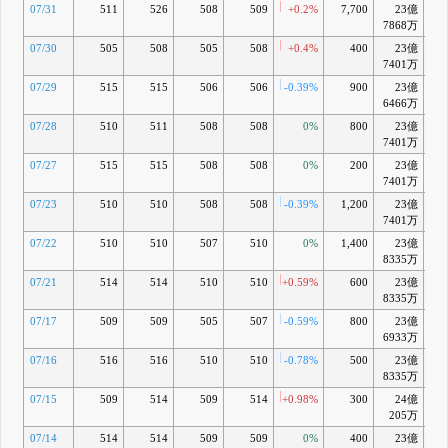
修正に関す
07/31
511
526
508
509
+0.2%
7,700
23億
+0
るお知らせ
7868万
4月 23, 2026
07/30
505
508
505
508
+0.4%
400
23億
+0
16:00 非上
F
7401万
場の親会社
等の決算に
07/29
515
515
506
506
-0.39%
900
23億
+
関するお知
6466万
らせ
07/28
510
511
508
508
0%
800
23億
+0
3月 30, 2026
7401万
15:30 人事
G
異動に関す
07/27
515
515
508
508
0%
200
23億
+0
るお知らせ
7401万
15:30 株式
07/23
510
510
508
508
-0.39%
1,200
23億
+
取得（子会
7401万
社化）に関
する株式譲
07/22
510
510
507
510
0%
1,400
23億
+
渡契約締結
8335万
のお知らせ
07/21
514
514
510
510
+0.59%
600
23億
3月 26, 2026
8335万
07/17
509
509
505
507
-0.59%
800
23億
+
6933万
07/16
516
516
510
510
-0.78%
500
23億
+
8335万
07/15
509
514
509
514
+0.98%
300
24億
+3
205万
07/14
514
514
509
509
0%
400
23億
+2