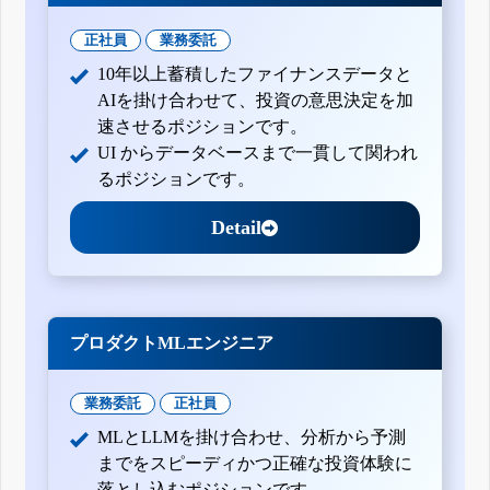
正社員
業務委託
10年以上蓄積したファイナンスデータと
AIを掛け合わせて、投資の意思決定を加
速させるポジションです。
UI からデータベースまで一貫して関われ
るポジションです。
Detail
プロダクトMLエンジニア
業務委託
正社員
MLとLLMを掛け合わせ、分析から予測
までをスピーディかつ正確な投資体験に
落とし込むポジションです。