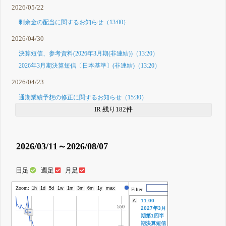
2026/05/22
剰余金の配当に関するお知らせ（13:00）
2026/04/30
決算短信、参考資料(2026年3月期(非連結))（13:20）
2026年3月期決算短信〔日本基準〕(非連結)（13:20）
2026/04/23
通期業績予想の修正に関するお知らせ（15:30）
IR 残り182件
2026/03/11～2026/08/07
日足
週足
月足
Zoom:
株価
1h
1d
5d
1w
1m
3m
6m
1y
max
Filter:
11:00
A
550
550
2027年3月
G
F
期第1四半
期決算短信